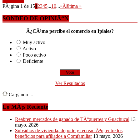
Leer mÃ¡s
PÃ¡gina 1 de 15
1
2
3
4
5
...
10
...
»
Ãšltima »
SONDEO DE OPINIÃ“N
Â¿CÃ³mo percibe el comercio en Ipiales?
Muy activo
Activo
Poco activo
Deficiente
Ver Resultados
Cargando ...
Lo MÃ¡s Reciente
Reabren mercados de ganado de TÃºquerres y Guachucal
13
mayo, 2026
Subsidios de vivienda, deporte y recreaciÃ³n, entre los
beneficios para afiliados a Comfamiliar
13 mayo, 2026