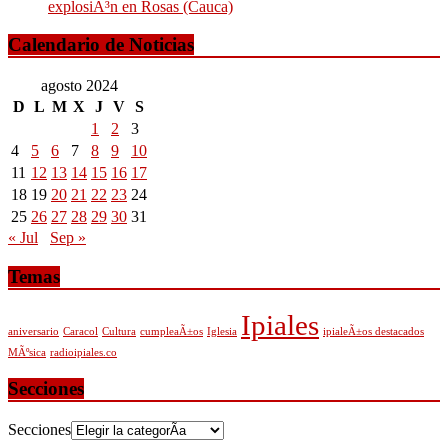
explosiÃ³n en Rosas (Cauca)
Calendario de Noticias
agosto 2024
D
L
M
X
J
V
S
1
2
3
4
5
6
7
8
9
10
11
12
13
14
15
16
17
18
19
20
21
22
23
24
25
26
27
28
29
30
31
« Jul
Sep »
Temas
Ipiales
aniversario
Caracol
Cultura
cumpleaÃ±os
Iglesia
ipialeÃ±os destacados
MÃºsica
radioipiales.co
Secciones
Secciones