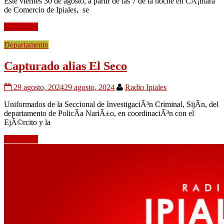
Este viernes 30 de agosto, a partir de las 7 de la noche en CÃ¡mara
de Comercio de Ipiales, se
Leer mÃ¡s
Departamento
Capturado alias El Seco
29 agosto, 2024
29 agosto, 2024
Radio Ipiales
Uniformados de la Seccional de InvestigaciÃ³n Criminal, SijÃ­n, del
departamento de PolicÃ­a NariÃ±o, en coordinaciÃ³n con el
EjÃ©rcito y la
Leer mÃ¡s