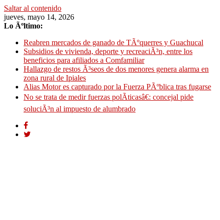
Saltar al contenido
jueves, mayo 14, 2026
Lo Ãºltimo:
Reabren mercados de ganado de TÃºquerres y Guachucal
Subsidios de vivienda, deporte y recreaciÃ³n, entre los
beneficios para afiliados a Comfamiliar
Hallazgo de restos Ã³seos de dos menores genera alarma en
zona rural de Ipiales
Alias Motor es capturado por la Fuerza PÃºblica tras fugarse
No se trata de medir fuerzas polÃ­ticasâ€: concejal pide
soluciÃ³n al impuesto de alumbrado