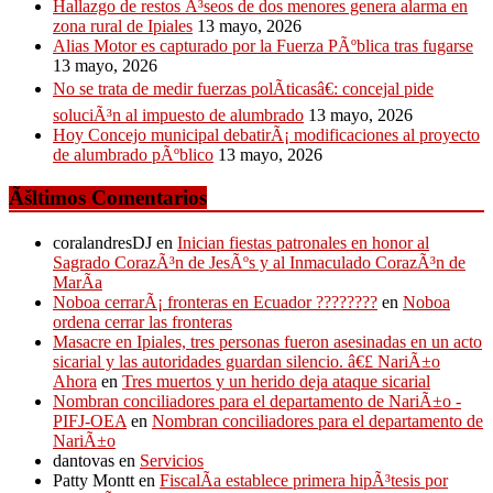
Hallazgo de restos Ã³seos de dos menores genera alarma en
zona rural de Ipiales
13 mayo, 2026
Alias Motor es capturado por la Fuerza PÃºblica tras fugarse
13 mayo, 2026
No se trata de medir fuerzas polÃ­ticasâ€: concejal pide
soluciÃ³n al impuesto de alumbrado
13 mayo, 2026
Hoy Concejo municipal debatirÃ¡ modificaciones al proyecto
de alumbrado pÃºblico
13 mayo, 2026
Ãšltimos Comentarios
coralandresDJ
en
Inician fiestas patronales en honor al
Sagrado CorazÃ³n de JesÃºs y al Inmaculado CorazÃ³n de
MarÃ­a
Noboa cerrarÃ¡ fronteras en Ecuador ????????
en
Noboa
ordena cerrar las fronteras
Masacre en Ipiales, tres personas fueron asesinadas en un acto
sicarial y las autoridades guardan silencio. â€£ NariÃ±o
Ahora
en
Tres muertos y un herido deja ataque sicarial
Nombran conciliadores para el departamento de NariÃ±o -
PIFJ-OEA
en
Nombran conciliadores para el departamento de
NariÃ±o
dantovas
en
Servicios
Patty Montt
en
FiscalÃ­a establece primera hipÃ³tesis por