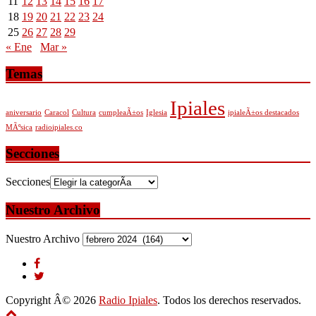
11
12
13
14
15
16
17
18
19
20
21
22
23
24
25
26
27
28
29
« Ene
Mar »
Temas
Ipiales
aniversario
Caracol
Cultura
cumpleaÃ±os
Iglesia
ipialeÃ±os destacados
MÃºsica
radioipiales.co
Secciones
Secciones
Nuestro Archivo
Nuestro Archivo
Copyright Â© 2026
Radio Ipiales
. Todos los derechos reservados.