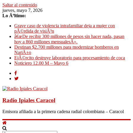
Saltar al contenido
jueves, mayo 7, 2026
Lo Ãºltimo:
Grave caso de violencia intrafamiliar deja a mujer con
pÃ©rdida de visiÃ³n
â€œDe recibir 300 millones de pesos sin hacer nada, pasan
hoy a 860 millones mensualesÂ».
Destinan $2.700 millones para modernizar bomberos en
NariÃ±o
EjÃ©rcito destruye laboratorio para procesamiento de coca
Noticiero 12.00 M – Mayo 6
Radio Ipiales Caracol
Emisora afiliada a la primera cadena radial colombiana – Caracol