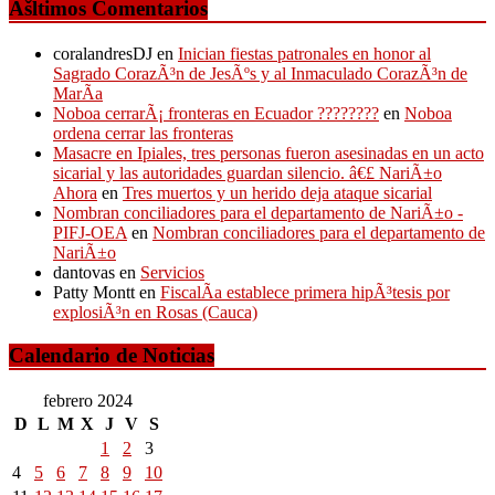
Ãšltimos Comentarios
coralandresDJ
en
Inician fiestas patronales en honor al
Sagrado CorazÃ³n de JesÃºs y al Inmaculado CorazÃ³n de
MarÃ­a
Noboa cerrarÃ¡ fronteras en Ecuador ????????
en
Noboa
ordena cerrar las fronteras
Masacre en Ipiales, tres personas fueron asesinadas en un acto
sicarial y las autoridades guardan silencio. â€£ NariÃ±o
Ahora
en
Tres muertos y un herido deja ataque sicarial
Nombran conciliadores para el departamento de NariÃ±o -
PIFJ-OEA
en
Nombran conciliadores para el departamento de
NariÃ±o
dantovas
en
Servicios
Patty Montt
en
FiscalÃ­a establece primera hipÃ³tesis por
explosiÃ³n en Rosas (Cauca)
Calendario de Noticias
febrero 2024
D
L
M
X
J
V
S
1
2
3
4
5
6
7
8
9
10