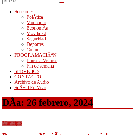
Secciones
PolÃ­tica
Municipio
EconomÃ­a
Movilidad
Seguridad
Deportes
Cultura
PROGRAMACIÃ“N
Lunes a Viernes
Fin de semana
SERVICIOS
CONTACTO
Archivo de Audio
SeÃ±al En Vivo
DÃ­a:
26 febrero, 2024
Municipio