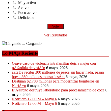
Muy activo
Activo
Poco activo
Deficiente
Ver Resultados
Cargando ...
Lo MÃ¡s Reciente
Grave caso de violencia intrafamiliar deja a mujer con
pÃ©rdida de visiÃ³n
6 mayo, 2026
â€œDe recibir 300 millones de pesos sin hacer nada, pasan
hoy a 860 millones mensualesÂ».
6 mayo, 2026
Destinan $2.700 millones para modernizar bomberos en
NariÃ±o
6 mayo, 2026
EjÃ©rcito destruye laboratorio para procesamiento de coca
6
mayo, 2026
Noticiero 12.00 M – Mayo 6
6 mayo, 2026
Noticiero 12:00 M – Mayo 6
6 mayo, 2026