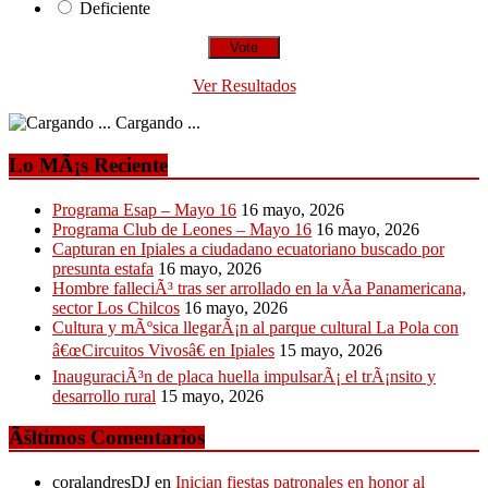
Deficiente
Ver Resultados
Cargando ...
Lo MÃ¡s Reciente
Programa Esap – Mayo 16
16 mayo, 2026
Programa Club de Leones – Mayo 16
16 mayo, 2026
Capturan en Ipiales a ciudadano ecuatoriano buscado por
presunta estafa
16 mayo, 2026
Hombre falleciÃ³ tras ser arrollado en la vÃ­a Panamericana,
sector Los Chilcos
16 mayo, 2026
Cultura y mÃºsica llegarÃ¡n al parque cultural La Pola con
â€œCircuitos Vivosâ€ en Ipiales
15 mayo, 2026
InauguraciÃ³n de placa huella impulsarÃ¡ el trÃ¡nsito y
desarrollo rural
15 mayo, 2026
Ãšltimos Comentarios
coralandresDJ
en
Inician fiestas patronales en honor al