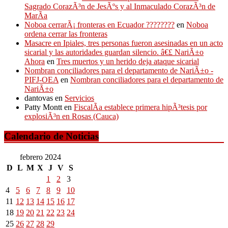
Sagrado CorazÃ³n de JesÃºs y al Inmaculado CorazÃ³n de
MarÃ­a
Noboa cerrarÃ¡ fronteras en Ecuador ????????
en
Noboa
ordena cerrar las fronteras
Masacre en Ipiales, tres personas fueron asesinadas en un acto
sicarial y las autoridades guardan silencio. â€£ NariÃ±o
Ahora
en
Tres muertos y un herido deja ataque sicarial
Nombran conciliadores para el departamento de NariÃ±o -
PIFJ-OEA
en
Nombran conciliadores para el departamento de
NariÃ±o
dantovas
en
Servicios
Patty Montt
en
FiscalÃ­a establece primera hipÃ³tesis por
explosiÃ³n en Rosas (Cauca)
Calendario de Noticias
febrero 2024
D
L
M
X
J
V
S
1
2
3
4
5
6
7
8
9
10
11
12
13
14
15
16
17
18
19
20
21
22
23
24
25
26
27
28
29