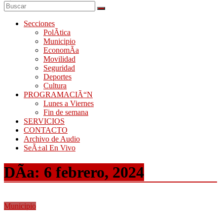
Secciones
PolÃ­tica
Municipio
EconomÃ­a
Movilidad
Seguridad
Deportes
Cultura
PROGRAMACIÃ“N
Lunes a Viernes
Fin de semana
SERVICIOS
CONTACTO
Archivo de Audio
SeÃ±al En Vivo
DÃ­a:
6 febrero, 2024
Municipio