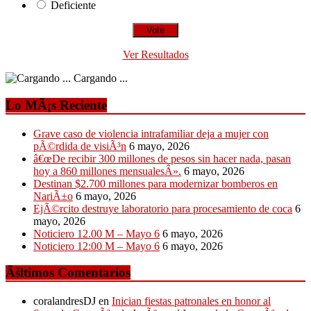
Deficiente
Ver Resultados
Cargando ...
Lo MÃ¡s Reciente
Grave caso de violencia intrafamiliar deja a mujer con
pÃ©rdida de visiÃ³n
6 mayo, 2026
â€œDe recibir 300 millones de pesos sin hacer nada, pasan
hoy a 860 millones mensualesÂ».
6 mayo, 2026
Destinan $2.700 millones para modernizar bomberos en
NariÃ±o
6 mayo, 2026
EjÃ©rcito destruye laboratorio para procesamiento de coca
6
mayo, 2026
Noticiero 12.00 M – Mayo 6
6 mayo, 2026
Noticiero 12:00 M – Mayo 6
6 mayo, 2026
Ãšltimos Comentarios
coralandresDJ
en
Inician fiestas patronales en honor al