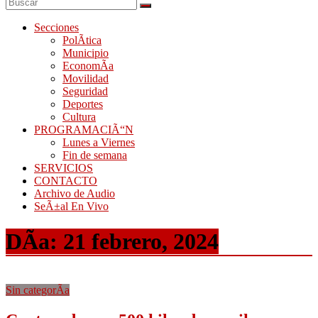
Secciones
PolÃ­tica
Municipio
EconomÃ­a
Movilidad
Seguridad
Deportes
Cultura
PROGRAMACIÃ“N
Lunes a Viernes
Fin de semana
SERVICIOS
CONTACTO
Archivo de Audio
SeÃ±al En Vivo
DÃ­a:
21 febrero, 2024
Sin categorÃ­a