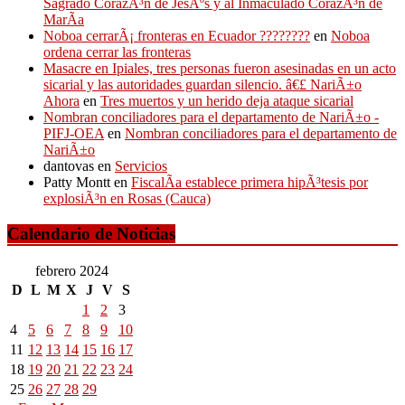
Sagrado CorazÃ³n de JesÃºs y al Inmaculado CorazÃ³n de
MarÃ­a
Noboa cerrarÃ¡ fronteras en Ecuador ????????
en
Noboa
ordena cerrar las fronteras
Masacre en Ipiales, tres personas fueron asesinadas en un acto
sicarial y las autoridades guardan silencio. â€£ NariÃ±o
Ahora
en
Tres muertos y un herido deja ataque sicarial
Nombran conciliadores para el departamento de NariÃ±o -
PIFJ-OEA
en
Nombran conciliadores para el departamento de
NariÃ±o
dantovas
en
Servicios
Patty Montt
en
FiscalÃ­a establece primera hipÃ³tesis por
explosiÃ³n en Rosas (Cauca)
Calendario de Noticias
febrero 2024
D
L
M
X
J
V
S
1
2
3
4
5
6
7
8
9
10
11
12
13
14
15
16
17
18
19
20
21
22
23
24
25
26
27
28
29