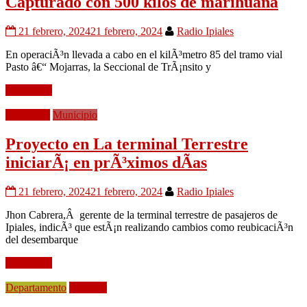
Capturado con 500 kilos de marihuana
21 febrero, 2024
21 febrero, 2024
Radio Ipiales
En operaciÃ³n llevada a cabo en el kilÃ³metro 85 del tramo vial
Pasto â€“ Mojarras, la Seccional de TrÃ¡nsito y
Leer mÃ¡s
Movilidad
Municipio
Proyecto en La terminal Terrestre
iniciarÃ¡ en prÃ³ximos dÃ­as
21 febrero, 2024
21 febrero, 2024
Radio Ipiales
Jhon Cabrera,Â gerente de la terminal terrestre de pasajeros de
Ipiales, indicÃ³ que estÃ¡n realizando cambios como reubicaciÃ³n
del desembarque
Leer mÃ¡s
Departamento
PolÃ­tica