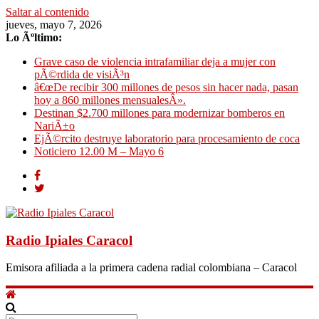
Saltar al contenido
jueves, mayo 7, 2026
Lo Ãºltimo:
Grave caso de violencia intrafamiliar deja a mujer con
pÃ©rdida de visiÃ³n
â€œDe recibir 300 millones de pesos sin hacer nada, pasan
hoy a 860 millones mensualesÂ».
Destinan $2.700 millones para modernizar bomberos en
NariÃ±o
EjÃ©rcito destruye laboratorio para procesamiento de coca
Noticiero 12.00 M – Mayo 6
Radio Ipiales Caracol
Emisora afiliada a la primera cadena radial colombiana – Caracol