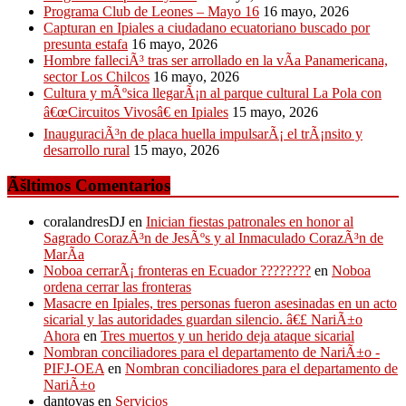
Programa Club de Leones – Mayo 16
16 mayo, 2026
Capturan en Ipiales a ciudadano ecuatoriano buscado por
presunta estafa
16 mayo, 2026
Hombre falleciÃ³ tras ser arrollado en la vÃ­a Panamericana,
sector Los Chilcos
16 mayo, 2026
Cultura y mÃºsica llegarÃ¡n al parque cultural La Pola con
â€œCircuitos Vivosâ€ en Ipiales
15 mayo, 2026
InauguraciÃ³n de placa huella impulsarÃ¡ el trÃ¡nsito y
desarrollo rural
15 mayo, 2026
Ãšltimos Comentarios
coralandresDJ
en
Inician fiestas patronales en honor al
Sagrado CorazÃ³n de JesÃºs y al Inmaculado CorazÃ³n de
MarÃ­a
Noboa cerrarÃ¡ fronteras en Ecuador ????????
en
Noboa
ordena cerrar las fronteras
Masacre en Ipiales, tres personas fueron asesinadas en un acto
sicarial y las autoridades guardan silencio. â€£ NariÃ±o
Ahora
en
Tres muertos y un herido deja ataque sicarial
Nombran conciliadores para el departamento de NariÃ±o -
PIFJ-OEA
en
Nombran conciliadores para el departamento de
NariÃ±o
dantovas
en
Servicios