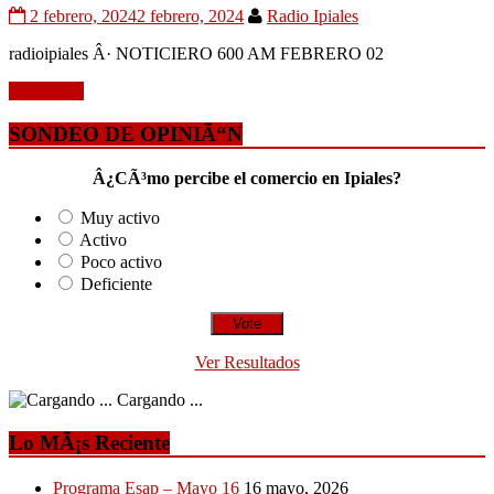
2 febrero, 2024
2 febrero, 2024
Radio Ipiales
radioipiales Â· NOTICIERO 600 AM FEBRERO 02
Leer mÃ¡s
SONDEO DE OPINIÃ“N
Â¿CÃ³mo percibe el comercio en Ipiales?
Muy activo
Activo
Poco activo
Deficiente
Ver Resultados
Cargando ...
Lo MÃ¡s Reciente
Programa Esap – Mayo 16
16 mayo, 2026