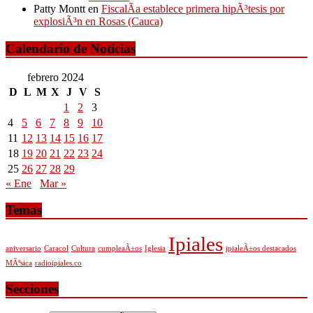
Patty Montt
en
FiscalÃ­a establece primera hipÃ³tesis por
explosiÃ³n en Rosas (Cauca)
Calendario de Noticias
febrero 2024
D
L
M
X
J
V
S
1
2
3
4
5
6
7
8
9
10
11
12
13
14
15
16
17
18
19
20
21
22
23
24
25
26
27
28
29
« Ene
Mar »
Temas
Ipiales
aniversario
Caracol
Cultura
cumpleaÃ±os
Iglesia
ipialeÃ±os destacados
MÃºsica
radioipiales.co
Secciones