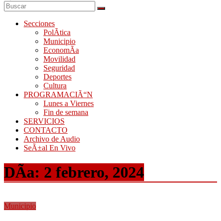
Secciones
PolÃ­tica
Municipio
EconomÃ­a
Movilidad
Seguridad
Deportes
Cultura
PROGRAMACIÃ“N
Lunes a Viernes
Fin de semana
SERVICIOS
CONTACTO
Archivo de Audio
SeÃ±al En Vivo
DÃ­a:
2 febrero, 2024
Municipio