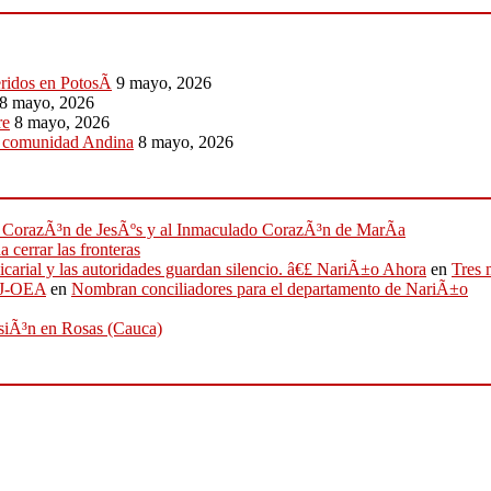
eridos en PotosÃ­
9 mayo, 2026
8 mayo, 2026
re
8 mayo, 2026
a comunidad Andina
8 mayo, 2026
ado CorazÃ³n de JesÃºs y al Inmaculado CorazÃ³n de MarÃ­a
 cerrar las fronteras
sicarial y las autoridades guardan silencio. â€£ NariÃ±o Ahora
en
Tres 
IFJ-OEA
en
Nombran conciliadores para el departamento de NariÃ±o
osiÃ³n en Rosas (Cauca)