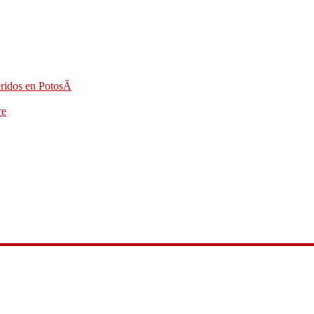
eridos en PotosÃ­
re