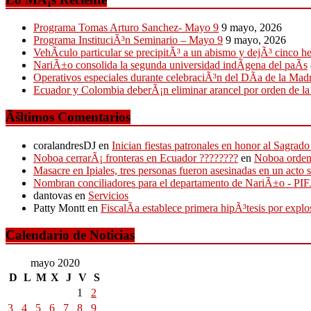
Programa Tomas Arturo Sanchez- Mayo 9
9 mayo, 2026
Programa InstituciÃ³n Seminario – Mayo 9
9 mayo, 2026
VehÃ­culo particular se precipitÃ³ a un abismo y dejÃ³ cinco h
NariÃ±o consolida la segunda universidad indÃ­gena del paÃ­s
Operativos especiales durante celebraciÃ³n del DÃ­a de la Mad
Ecuador y Colombia deberÃ¡n eliminar arancel por orden de l
Ãšltimos Comentarios
coralandresDJ
en
Inician fiestas patronales en honor al Sagr
Noboa cerrarÃ¡ fronteras en Ecuador ????????
en
Noboa ordena
Masacre en Ipiales, tres personas fueron asesinadas en un acto 
Nombran conciliadores para el departamento de NariÃ±o - P
dantovas
en
Servicios
Patty Montt
en
FiscalÃ­a establece primera hipÃ³tesis por expl
Calendario de Noticias
mayo 2020
D
L
M
X
J
V
S
1
2
3
4
5
6
7
8
9