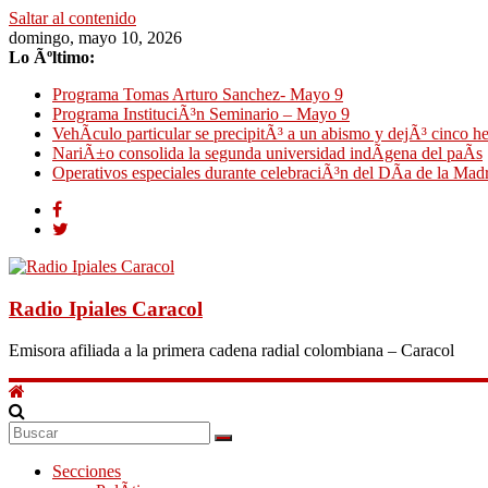
Saltar al contenido
domingo, mayo 10, 2026
Lo Ãºltimo:
Programa Tomas Arturo Sanchez- Mayo 9
Programa InstituciÃ³n Seminario – Mayo 9
VehÃ­culo particular se precipitÃ³ a un abismo y dejÃ³ cinco h
NariÃ±o consolida la segunda universidad indÃ­gena del paÃ­s
Operativos especiales durante celebraciÃ³n del DÃ­a de la Mad
Radio Ipiales Caracol
Emisora afiliada a la primera cadena radial colombiana – Caracol
Secciones