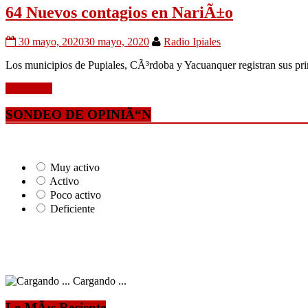
64 Nuevos contagios en NariÃ±o
30 mayo, 2020
30 mayo, 2020
Radio Ipiales
Los municipios de Pupiales, CÃ³rdoba y Yacuanquer registran sus pr
Leer mÃ¡s
SONDEO DE OPINIÃ“N
Muy activo
Activo
Poco activo
Deficiente
Cargando ...
Lo MÃ¡s Reciente