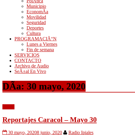
PolÃ­tica
Municipio
EconomÃ­a
Movilidad
Seguridad
Deportes
Cultura
PROGRAMACIÃ“N
Lunes a Viernes
Fin de semana
SERVICIOS
CONTACTO
Archivo de Audio
SeÃ±al En Vivo
DÃ­a:
30 mayo, 2020
Audio
Reportajes Caracol – Mayo 30
30 mayo, 2020
8 junio, 2020
Radio Ipiales