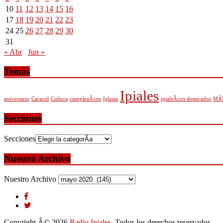
10
11
12
13
14
15
16
17
18
19
20
21
22
23
24
25
26
27
28
29
30
31
« Abr
Jun »
Temas
Ipiales
aniversario
Caracol
Cultura
cumpleaÃ±os
Iglesia
ipialeÃ±os destacados
MÃº
Secciones
Secciones
Nuestro Archivo
Nuestro Archivo
Copyright Â© 2026
Radio Ipiales
. Todos los derechos reservados.