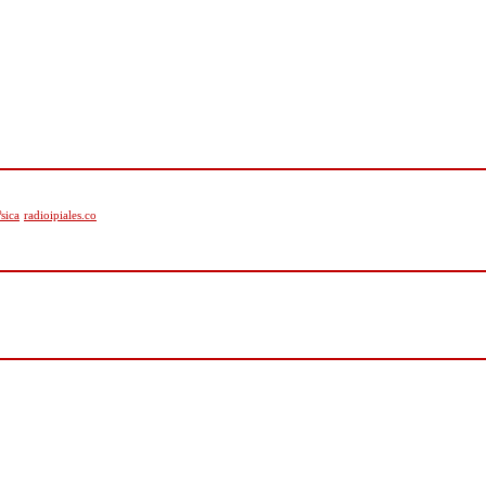
sica
radioipiales.co