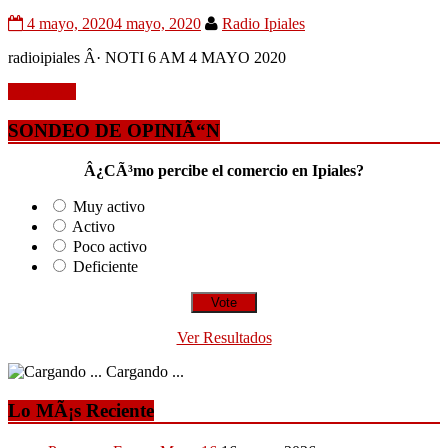
4 mayo, 2020
4 mayo, 2020
Radio Ipiales
radioipiales Â· NOTI 6 AM 4 MAYO 2020
Leer mÃ¡s
SONDEO DE OPINIÃ“N
Â¿CÃ³mo percibe el comercio en Ipiales?
Muy activo
Activo
Poco activo
Deficiente
Ver Resultados
Cargando ...
Lo MÃ¡s Reciente