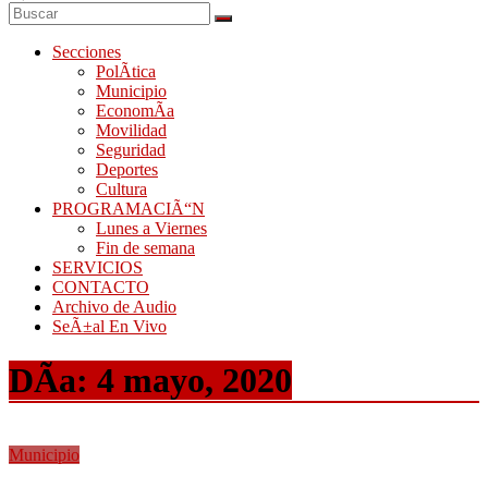
Secciones
PolÃ­tica
Municipio
EconomÃ­a
Movilidad
Seguridad
Deportes
Cultura
PROGRAMACIÃ“N
Lunes a Viernes
Fin de semana
SERVICIOS
CONTACTO
Archivo de Audio
SeÃ±al En Vivo
DÃ­a:
4 mayo, 2020
Municipio