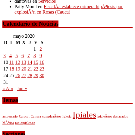
dantovas
en
Servicios
Patty Montt
en
FiscalÃ­a establece primera hipÃ³tesis por
explosiÃ³n en Rosas (Cauca)
Calendario de Noticias
mayo 2020
D
L
M
X
J
V
S
1
2
3
4
5
6
7
8
9
10
11
12
13
14
15
16
17
18
19
20
21
22
23
24
25
26
27
28
29
30
31
« Abr
Jun »
Temas
Ipiales
aniversario
Caracol
Cultura
cumpleaÃ±os
Iglesia
ipialeÃ±os destacados
MÃºsica
radioipiales.co
Secciones