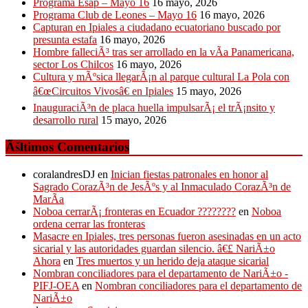
Programa Esap – Mayo 16
16 mayo, 2026
Programa Club de Leones – Mayo 16
16 mayo, 2026
Capturan en Ipiales a ciudadano ecuatoriano buscado por
presunta estafa
16 mayo, 2026
Hombre falleciÃ³ tras ser arrollado en la vÃ­a Panamericana,
sector Los Chilcos
16 mayo, 2026
Cultura y mÃºsica llegarÃ¡n al parque cultural La Pola con
â€œCircuitos Vivosâ€ en Ipiales
15 mayo, 2026
InauguraciÃ³n de placa huella impulsarÃ¡ el trÃ¡nsito y
desarrollo rural
15 mayo, 2026
Ãšltimos Comentarios
coralandresDJ
en
Inician fiestas patronales en honor al
Sagrado CorazÃ³n de JesÃºs y al Inmaculado CorazÃ³n de
MarÃ­a
Noboa cerrarÃ¡ fronteras en Ecuador ????????
en
Noboa
ordena cerrar las fronteras
Masacre en Ipiales, tres personas fueron asesinadas en un acto
sicarial y las autoridades guardan silencio. â€£ NariÃ±o
Ahora
en
Tres muertos y un herido deja ataque sicarial
Nombran conciliadores para el departamento de NariÃ±o -
PIFJ-OEA
en
Nombran conciliadores para el departamento de
NariÃ±o