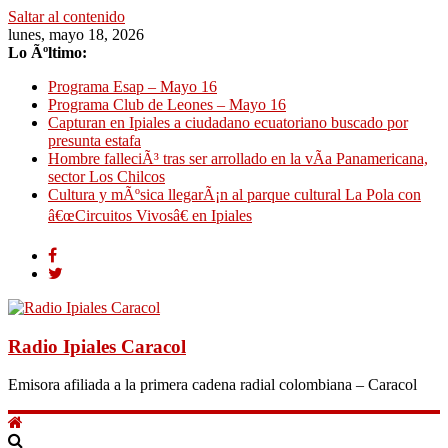
Saltar al contenido
lunes, mayo 18, 2026
Lo Ãºltimo:
Programa Esap – Mayo 16
Programa Club de Leones – Mayo 16
Capturan en Ipiales a ciudadano ecuatoriano buscado por
presunta estafa
Hombre falleciÃ³ tras ser arrollado en la vÃ­a Panamericana,
sector Los Chilcos
Cultura y mÃºsica llegarÃ¡n al parque cultural La Pola con
â€œCircuitos Vivosâ€ en Ipiales
Radio Ipiales Caracol
Emisora afiliada a la primera cadena radial colombiana – Caracol