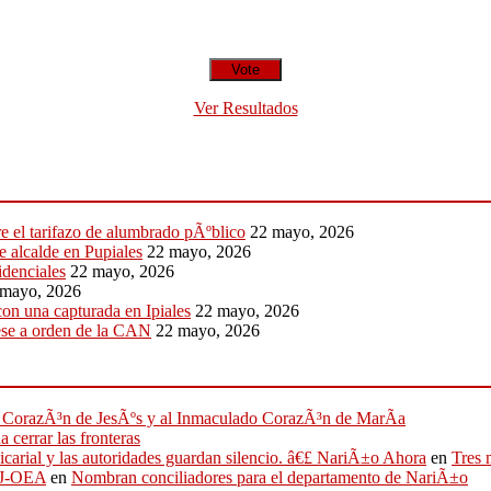
Ver Resultados
e el tarifazo de alumbrado pÃºblico
22 mayo, 2026
de alcalde en Pupiales
22 mayo, 2026
idenciales
22 mayo, 2026
 mayo, 2026
on una capturada en Ipiales
22 mayo, 2026
pese a orden de la CAN
22 mayo, 2026
ado CorazÃ³n de JesÃºs y al Inmaculado CorazÃ³n de MarÃ­a
 cerrar las fronteras
sicarial y las autoridades guardan silencio. â€£ NariÃ±o Ahora
en
Tres 
IFJ-OEA
en
Nombran conciliadores para el departamento de NariÃ±o