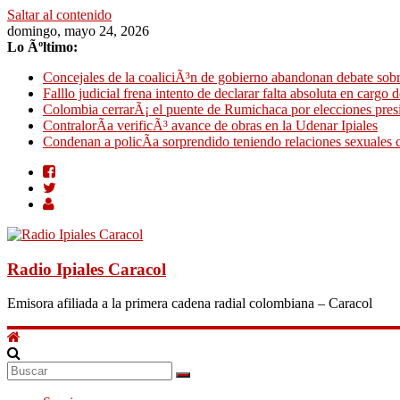
Saltar al contenido
domingo, mayo 24, 2026
Lo Ãºltimo:
Concejales de la coaliciÃ³n de gobierno abandonan debate sobr
Falllo judicial frena intento de declarar falta absoluta en cargo 
Colombia cerrarÃ¡ el puente de Rumichaca por elecciones pres
ContralorÃ­a verificÃ³ avance de obras en la Udenar Ipiales
Condenan a policÃ­a sorprendido teniendo relaciones sexuales c
Radio Ipiales Caracol
Emisora afiliada a la primera cadena radial colombiana – Caracol