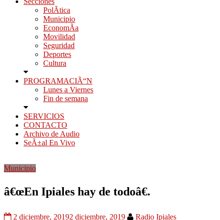
Secciones
PolÃ­tica
Municipio
EconomÃ­a
Movilidad
Seguridad
Deportes
Cultura
PROGRAMACIÃ“N
Lunes a Viernes
Fin de semana
SERVICIOS
CONTACTO
Archivo de Audio
SeÃ±al En Vivo
Municipio
â€œEn Ipiales hay de todoâ€.
2 diciembre, 2019
2 diciembre, 2019
Radio Ipiales