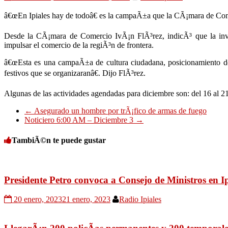
â€œEn Ipiales hay de todoâ€ es la campaÃ±a que la CÃ¡mara de Comerci
Desde la CÃ¡mara de Comercio IvÃ¡n FlÃ³rez, indicÃ³ que la invit
impulsar el comercio de la regiÃ³n de frontera.
â€œEsta es una campaÃ±a de cultura ciudadana, posicionamiento de 
festivos que se organizaranâ€. Dijo FlÃ³rez.
Algunas de las actividades agendadas para diciembre son: del 16 al 21
←
Asegurado un hombre por trÃ¡fico de armas de fuego
Noticiero 6:00 AM – Diciembre 3
→
TambiÃ©n te puede gustar
Presidente Petro convoca a Consejo de Ministros en Ip
20 enero, 2023
21 enero, 2023
Radio Ipiales