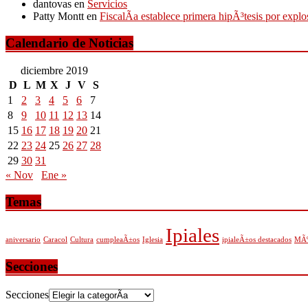
dantovas
en
Servicios
Patty Montt
en
FiscalÃ­a establece primera hipÃ³tesis por expl
Calendario de Noticias
diciembre 2019
D
L
M
X
J
V
S
1
2
3
4
5
6
7
8
9
10
11
12
13
14
15
16
17
18
19
20
21
22
23
24
25
26
27
28
29
30
31
« Nov
Ene »
Temas
Ipiales
aniversario
Caracol
Cultura
cumpleaÃ±os
Iglesia
ipialeÃ±os destacados
MÃº
Secciones
Secciones