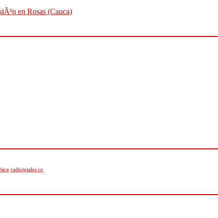
osiÃ³n en Rosas (Cauca)
sica
radioipiales.co