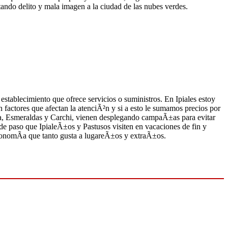
ndo delito y mala imagen a la ciudad de las nubes verdes.
 establecimiento que ofrece servicios o suministros. En Ipiales estoy
n factores que afectan la atenciÃ²n y si a esto le sumamos precios por
a, Esmeraldas y Carchi, vienen desplegando campaÃ±as para evitar
de paso que IpialeÃ±os y Pastusos visiten en vacaciones de fin y
tronomÃ­a que tanto gusta a lugareÃ±os y extraÃ±os.