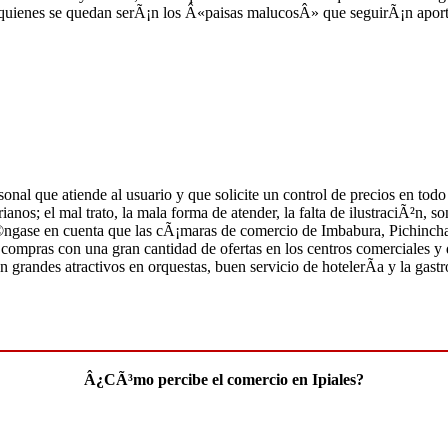
quienes se quedan serÃ¡n los Â«paisas malucosÂ» que seguirÃ¡n aporta
onal que atiende al usuario y que solicite un control de precios en todo
os; el mal trato, la mala forma de atender, la falta de ilustraciÃ²n, so
©ngase en cuenta que las cÃ¡maras de comercio de Imbabura, Pichinch
compras con una gran cantidad de ofertas en los centros comerciales y 
 grandes atractivos en orquestas, buen servicio de hotelerÃ­a y la gas
Â¿CÃ³mo percibe el comercio en Ipiales?