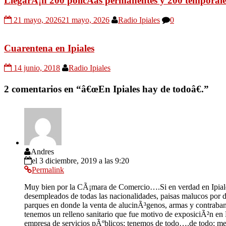
LlegarÃ¡n 200 policÃ­as permanentes y 200 temporale
21 mayo, 2026
21 mayo, 2026
Radio Ipiales
0
Cuarentena en Ipiales
14 junio, 2018
Radio Ipiales
2 comentarios en “
â€œEn Ipiales hay de todoâ€.
”
Andres
el 3 diciembre, 2019 a las 9:20
Permalink
Muy bien por la CÃ¡mara de Comercio….Si en verdad en Ipiales 
desempleados de todas las nacionalidades, paisas malucos por d
parques en donde la venta de alucinÃ³genos, armas y contrabando
tenemos un relleno sanitario que fue motivo de exposiciÃ²n en
empresa de servicios pÃºblicos; tenemos de todo….de todo; meno