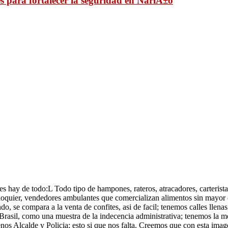
s para fortalecer la seguridad en NariÃ±o
hay de todo:L Todo tipo de hampones, rateros, atracadores, carterista
oquier, vendedores ambulantes que comercializan alimentos sin mayor co
, se compara a la venta de confites, asi de facil; tenemos calles llena
 Brasil, como una muestra de la indecencia administrativa; tenemos la
s Alcalde y Policia; esto si que nos falta. Creemos que con esta image