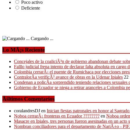
Poco activo
Deficiente
Cargando ...
Lo MÃ¡s Reciente
Concejales de la coaliciÃ³n de gobierno abandonan debate sobr
Falllo judicial frena intento de declarar falta absoluta en cargo 
Colombia cerrarÃ¡ el puente de Rumichaca por elecciones pres
ContralorÃ­a verificÃ³ avance de obras en la Udenar Ipiales
22
Condenan a policÃ­a sorprendido teniendo relaciones sexuales c
Gobierno de Ecuador se niega a retirar aranceles a Colombia 
Ãšltimos Comentarios
coralandresDJ
en
Inician fiestas patronales en honor al Sagr
Noboa cerrarÃ¡ fronteras en Ecuador ????????
en
Noboa ordena
Masacre en Ipiales, tres personas fueron asesinadas en un acto 
Nombran conciliadores para el departamento de NariÃ±o - P