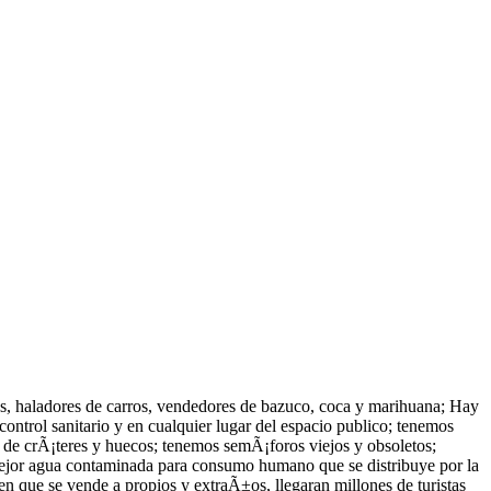
s, haladores de carros, vendedores de bazuco, coca y marihuana; Hay
ntrol sanitario y en cualquier lugar del espacio publico; tenemos
s de crÃ¡teres y huecos; tenemos semÃ¡foros viejos y obsoletos;
 mejor agua contaminada para consumo humano que se distribuye por la
n que se vende a propios y extraÃ±os, llegaran millones de turistas