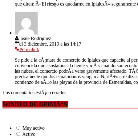
que diran: Â«El riesgo es quedarme en IpialesÂ» seguramente 
Josue Rodriguez
el 3 diciembre, 2019 a las 14:17
Permalink
Se pide a la cÃ¡mara de comercio de Ipiales que capacite al pers
convencida que asustamos al cliente y mÃ s cuando son ecuatorian
las nubes, el comercio podrÃ­a verse gravemente afectado. TÃ
precisamente que los ecuatorianos vengan a NariÃ±o a realizar 
comienzo de aÃ±o las playas de la provincia de Esmeraldas, con
Los comentarios estÃ¡n cerrados.
SONDEO DE OPINIÃ“N
Muy activo
Activo