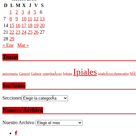
D
L
M
X
J
V
S
1
2
3
4
5
6
7
8
9
10
11
12
13
14
15
16
17
18
19
20
21
22
23
24
25
26
27
28
29
« Ene
Mar »
Temas
Ipiales
aniversario
Caracol
Cultura
cumpleaÃ±os
Iglesia
ipialeÃ±os destacados
MÃº
Secciones
Secciones
Nuestro Archivo
Nuestro Archivo