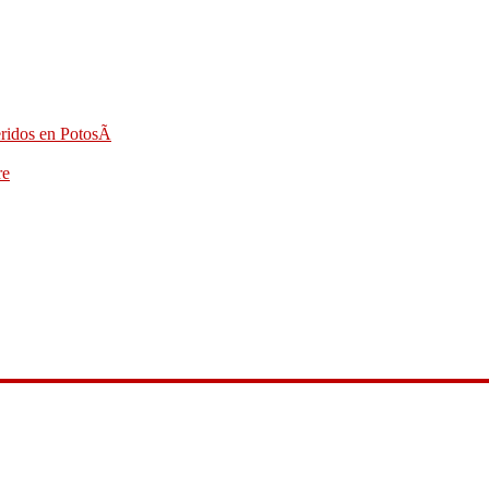
eridos en PotosÃ­
re