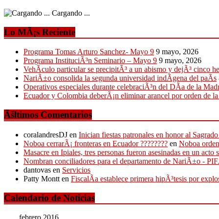
Cargando ...
Lo MÃ¡s Reciente
Programa Tomas Arturo Sanchez- Mayo 9
9 mayo, 2026
Programa InstituciÃ³n Seminario – Mayo 9
9 mayo, 2026
VehÃ­culo particular se precipitÃ³ a un abismo y dejÃ³ cinco h
NariÃ±o consolida la segunda universidad indÃ­gena del paÃ­s
Operativos especiales durante celebraciÃ³n del DÃ­a de la Mad
Ecuador y Colombia deberÃ¡n eliminar arancel por orden de l
Ãšltimos Comentarios
coralandresDJ
en
Inician fiestas patronales en honor al Sagr
Noboa cerrarÃ¡ fronteras en Ecuador ????????
en
Noboa ordena
Masacre en Ipiales, tres personas fueron asesinadas en un acto 
Nombran conciliadores para el departamento de NariÃ±o - P
dantovas
en
Servicios
Patty Montt
en
FiscalÃ­a establece primera hipÃ³tesis por expl
Calendario de Noticias
febrero 2016