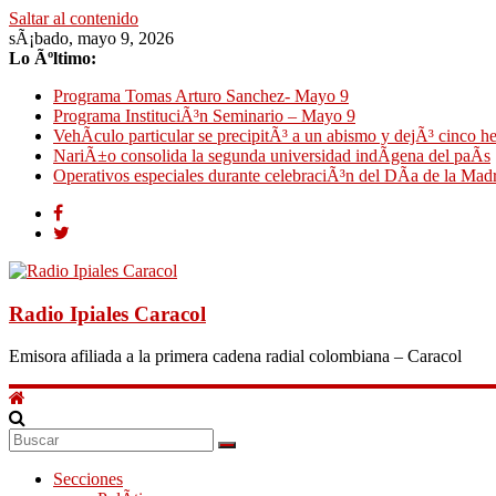
Saltar al contenido
sÃ¡bado, mayo 9, 2026
Lo Ãºltimo:
Programa Tomas Arturo Sanchez- Mayo 9
Programa InstituciÃ³n Seminario – Mayo 9
VehÃ­culo particular se precipitÃ³ a un abismo y dejÃ³ cinco h
NariÃ±o consolida la segunda universidad indÃ­gena del paÃ­s
Operativos especiales durante celebraciÃ³n del DÃ­a de la Mad
Radio Ipiales Caracol
Emisora afiliada a la primera cadena radial colombiana – Caracol
Secciones