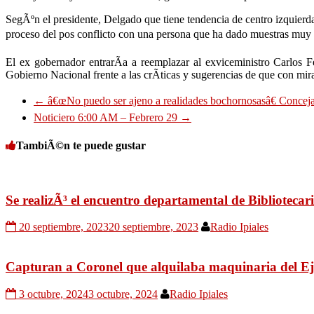
SegÃºn el presidente, Delgado que tiene tendencia de centro izquierd
proceso del pos conflicto con una persona que ha dado muestras muy cl
El ex gobernador entrarÃ­a a reemplazar al exviceministro Carlos
Gobierno Nacional frente a las crÃ­ticas y sugerencias de que con mir
←
â€œNo puedo ser ajeno a realidades bochornosasâ€ Concej
Noticiero 6:00 AM – Febrero 29
→
TambiÃ©n te puede gustar
Se realizÃ³ el encuentro departamental de Bibliotecar
20 septiembre, 2023
20 septiembre, 2023
Radio Ipiales
Capturan a Coronel que alquilaba maquinaria del E
3 octubre, 2024
3 octubre, 2024
Radio Ipiales