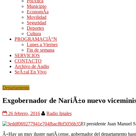
PolÃ­tica
Municipio
EconomÃ­a
Movilidad
Seguridad
Deportes
Cultura
PROGRAMACIÃ“N
Lunes a Viernes
Fin de semana
SERVICIOS
CONTACTO
Archivo de Audio
SeÃ±al En Vivo
Departamento
Exgobernador de NariÃ±o nuevo viceminist
26 febrero, 2016
Radio Ipiales
El presidente Juan Manuel S
Â«Hay un muy ilustre nariÃ±ense, gobernador del departamento hasta