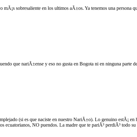
vo mÃ¡s sobresaliente en los ultimos aÃ±os. Ya tenemos una persona qu
uendo que nariÃ±ense y eso no gusta en Bogota ni en ninguna parte d
mplejado (si es que naciste en nuestro NariÃ±o). Lo genuino estÃ¡ en 
os ecuatorianos, NO puendos. La madre que te pariÃ³ perdiÃ³ todo su