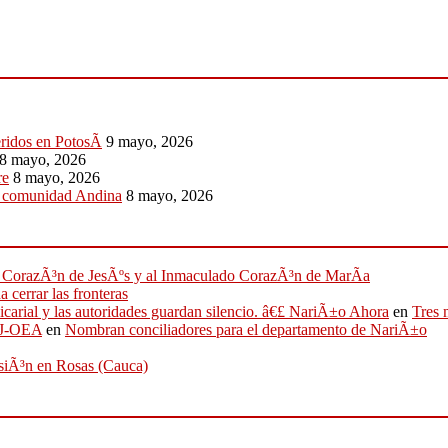
eridos en PotosÃ­
9 mayo, 2026
8 mayo, 2026
re
8 mayo, 2026
a comunidad Andina
8 mayo, 2026
ado CorazÃ³n de JesÃºs y al Inmaculado CorazÃ³n de MarÃ­a
 cerrar las fronteras
sicarial y las autoridades guardan silencio. â€£ NariÃ±o Ahora
en
Tres 
IFJ-OEA
en
Nombran conciliadores para el departamento de NariÃ±o
osiÃ³n en Rosas (Cauca)