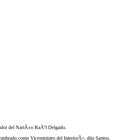
rnador del NariÃ±o RaÃºl Delgado.
ombrado como Viceministro del InteriorÂ», dijo Santos.