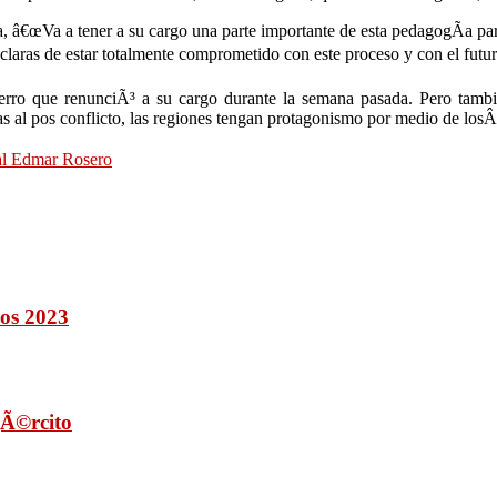
a, â€œVa a tener a su cargo una parte importante de esta pedagogÃ­a par
aras de estar totalmente comprometido con este proceso y con el futuro
 Ferro que renunciÃ³ a su cargo durante la semana pasada. Pero tamb
as al pos conflicto, las regiones tengan protagonismo por medio de los
al Edmar Rosero
ios 2023
jÃ©rcito