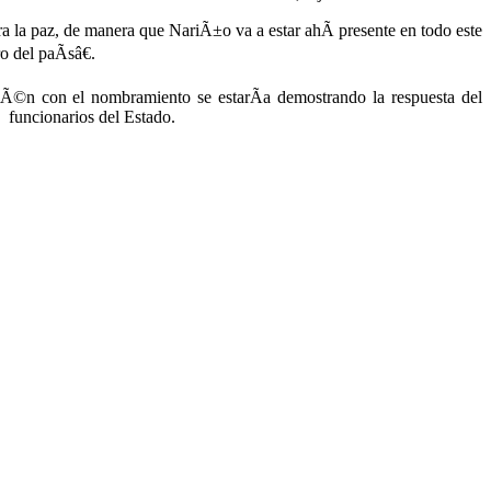
a la paz, de manera que NariÃ±o va a estar ahÃ­ presente en todo este
 del paÃ­sâ€.
iÃ©n con el nombramiento se estarÃ­a demostrando la respuesta del
Â funcionarios del Estado.