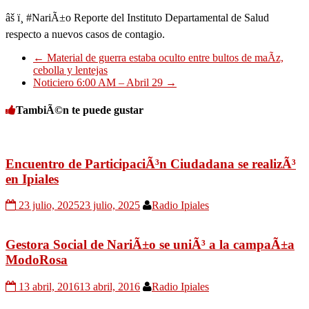
âš ï¸ #NariÃ±o Reporte del Instituto Departamental de Salud
respecto a nuevos casos de contagio.
←
Material de guerra estaba oculto entre bultos de maÃ­z,
cebolla y lentejas
Noticiero 6:00 AM – Abril 29
→
TambiÃ©n te puede gustar
Encuentro de ParticipaciÃ³n Ciudadana se realizÃ³
en Ipiales
23 julio, 2025
23 julio, 2025
Radio Ipiales
Gestora Social de NariÃ±o se uniÃ³ a la campaÃ±a
ModoRosa
13 abril, 2016
13 abril, 2016
Radio Ipiales