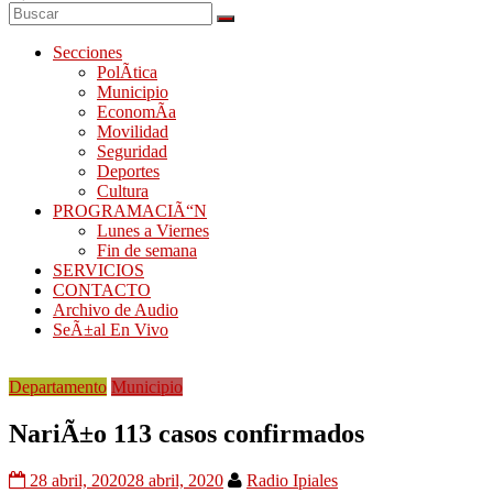
Secciones
PolÃ­tica
Municipio
EconomÃ­a
Movilidad
Seguridad
Deportes
Cultura
PROGRAMACIÃ“N
Lunes a Viernes
Fin de semana
SERVICIOS
CONTACTO
Archivo de Audio
SeÃ±al En Vivo
Departamento
Municipio
NariÃ±o 113 casos confirmados
28 abril, 2020
28 abril, 2020
Radio Ipiales