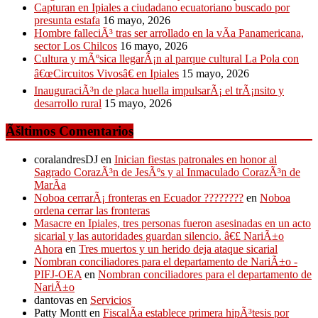
Capturan en Ipiales a ciudadano ecuatoriano buscado por
presunta estafa
16 mayo, 2026
Hombre falleciÃ³ tras ser arrollado en la vÃ­a Panamericana,
sector Los Chilcos
16 mayo, 2026
Cultura y mÃºsica llegarÃ¡n al parque cultural La Pola con
â€œCircuitos Vivosâ€ en Ipiales
15 mayo, 2026
InauguraciÃ³n de placa huella impulsarÃ¡ el trÃ¡nsito y
desarrollo rural
15 mayo, 2026
Ãšltimos Comentarios
coralandresDJ
en
Inician fiestas patronales en honor al
Sagrado CorazÃ³n de JesÃºs y al Inmaculado CorazÃ³n de
MarÃ­a
Noboa cerrarÃ¡ fronteras en Ecuador ????????
en
Noboa
ordena cerrar las fronteras
Masacre en Ipiales, tres personas fueron asesinadas en un acto
sicarial y las autoridades guardan silencio. â€£ NariÃ±o
Ahora
en
Tres muertos y un herido deja ataque sicarial
Nombran conciliadores para el departamento de NariÃ±o -
PIFJ-OEA
en
Nombran conciliadores para el departamento de
NariÃ±o
dantovas
en
Servicios
Patty Montt
en
FiscalÃ­a establece primera hipÃ³tesis por