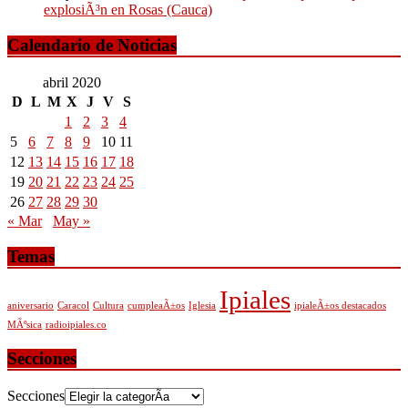
explosiÃ³n en Rosas (Cauca)
Calendario de Noticias
abril 2020
D
L
M
X
J
V
S
1
2
3
4
5
6
7
8
9
10
11
12
13
14
15
16
17
18
19
20
21
22
23
24
25
26
27
28
29
30
« Mar
May »
Temas
Ipiales
aniversario
Caracol
Cultura
cumpleaÃ±os
Iglesia
ipialeÃ±os destacados
MÃºsica
radioipiales.co
Secciones
Secciones