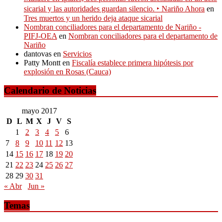
sicarial y las autoridades guardan silencio. ‣ Nariño Ahora
en
Tres muertos y un herido deja ataque sicarial
Nombran conciliadores para el departamento de Nariño -
PIFJ-OEA
en
Nombran conciliadores para el departamento de
Nariño
dantovas
en
Servicios
Patty Montt
en
Fiscalía establece primera hipótesis por
explosión en Rosas (Cauca)
Calendario de Noticias
mayo 2017
D
L
M
X
J
V
S
1
2
3
4
5
6
7
8
9
10
11
12
13
14
15
16
17
18
19
20
21
22
23
24
25
26
27
28
29
30
31
« Abr
Jun »
Temas