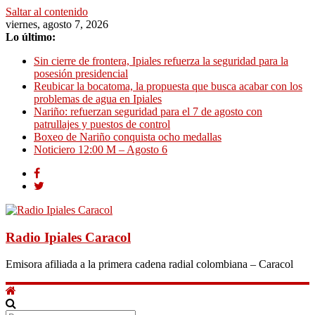
Saltar al contenido
viernes, agosto 7, 2026
Lo último:
Sin cierre de frontera, Ipiales refuerza la seguridad para la
posesión presidencial
Reubicar la bocatoma, la propuesta que busca acabar con los
problemas de agua en Ipiales
Nariño: refuerzan seguridad para el 7 de agosto con
patrullajes y puestos de control
Boxeo de Nariño conquista ocho medallas
Noticiero 12:00 M – Agosto 6
Radio Ipiales Caracol
Emisora afiliada a la primera cadena radial colombiana – Caracol