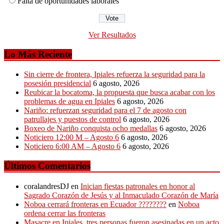
Falta de oportunidades laborales
Ver Resultados
Lo Más Reciente
Sin cierre de frontera, Ipiales refuerza la seguridad para la
posesión presidencial
6 agosto, 2026
Reubicar la bocatoma, la propuesta que busca acabar con los
problemas de agua en Ipiales
6 agosto, 2026
Nariño: refuerzan seguridad para el 7 de agosto con
patrullajes y puestos de control
6 agosto, 2026
Boxeo de Nariño conquista ocho medallas
6 agosto, 2026
Noticiero 12:00 M – Agosto 6
6 agosto, 2026
Noticiero 6:00 AM – Agosto 6
6 agosto, 2026
Últimos Comentarios
coralandresDJ
en
Inician fiestas patronales en honor al
Sagrado Corazón de Jesús y al Inmaculado Corazón de María
Noboa cerrará fronteras en Ecuador ????????
en
Noboa
ordena cerrar las fronteras
Masacre en Ipiales, tres personas fueron asesinadas en un acto