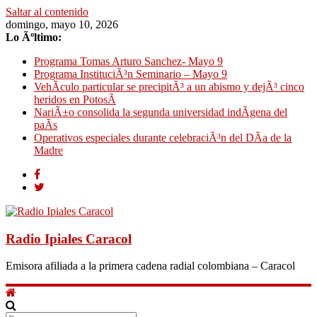
Saltar al contenido
domingo, mayo 10, 2026
Lo Ãºltimo:
Programa Tomas Arturo Sanchez- Mayo 9
Programa InstituciÃ³n Seminario – Mayo 9
VehÃ­culo particular se precipitÃ³ a un abismo y dejÃ³ cinco
heridos en PotosÃ­
NariÃ±o consolida la segunda universidad indÃ­gena del
paÃ­s
Operativos especiales durante celebraciÃ³n del DÃ­a de la
Madre
Radio Ipiales Caracol
Emisora afiliada a la primera cadena radial colombiana – Caracol