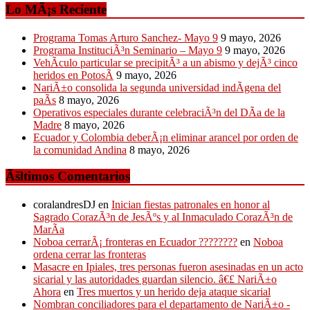
Lo MÃ¡s Reciente
Programa Tomas Arturo Sanchez- Mayo 9
9 mayo, 2026
Programa InstituciÃ³n Seminario – Mayo 9
9 mayo, 2026
VehÃ­culo particular se precipitÃ³ a un abismo y dejÃ³ cinco
heridos en PotosÃ­
9 mayo, 2026
NariÃ±o consolida la segunda universidad indÃ­gena del
paÃ­s
8 mayo, 2026
Operativos especiales durante celebraciÃ³n del DÃ­a de la
Madre
8 mayo, 2026
Ecuador y Colombia deberÃ¡n eliminar arancel por orden de
la comunidad Andina
8 mayo, 2026
Ãšltimos Comentarios
coralandresDJ
en
Inician fiestas patronales en honor al
Sagrado CorazÃ³n de JesÃºs y al Inmaculado CorazÃ³n de
MarÃ­a
Noboa cerrarÃ¡ fronteras en Ecuador ????????
en
Noboa
ordena cerrar las fronteras
Masacre en Ipiales, tres personas fueron asesinadas en un acto
sicarial y las autoridades guardan silencio. â€£ NariÃ±o
Ahora
en
Tres muertos y un herido deja ataque sicarial
Nombran conciliadores para el departamento de NariÃ±o -