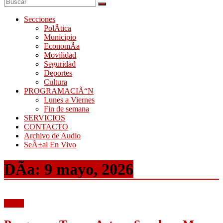
Secciones
PolÃ­tica
Municipio
EconomÃ­a
Movilidad
Seguridad
Deportes
Cultura
PROGRAMACIÃ“N
Lunes a Viernes
Fin de semana
SERVICIOS
CONTACTO
Archivo de Audio
SeÃ±al En Vivo
DÃ­a:
9 mayo, 2026
Audio