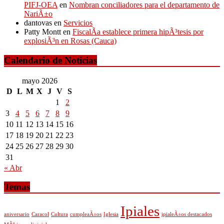
PIFJ-OEA
en
Nombran conciliadores para el departamento de
NariÃ±o
dantovas
en
Servicios
Patty Montt
en
FiscalÃ­a establece primera hipÃ³tesis por
explosiÃ³n en Rosas (Cauca)
Calendario de Noticias
mayo 2026
D
L
M
X
J
V
S
1
2
3
4
5
6
7
8
9
10
11
12
13
14
15
16
17
18
19
20
21
22
23
24
25
26
27
28
29
30
31
« Abr
Temas
Ipiales
aniversario
Caracol
Cultura
cumpleaÃ±os
Iglesia
ipialeÃ±os destacados