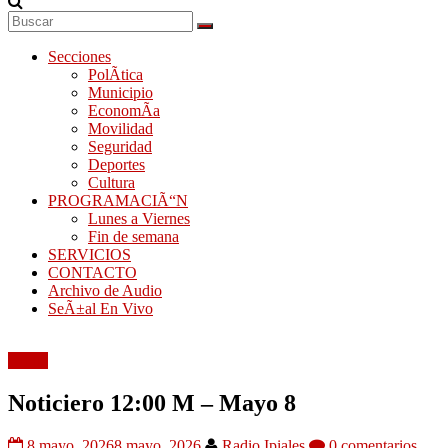
Secciones
PolÃ­tica
Municipio
EconomÃ­a
Movilidad
Seguridad
Deportes
Cultura
PROGRAMACIÃ“N
Lunes a Viernes
Fin de semana
SERVICIOS
CONTACTO
Archivo de Audio
SeÃ±al En Vivo
Audio
Noticiero 12:00 M – Mayo 8
8 mayo, 2026
8 mayo, 2026
Radio Ipiales
0 comentarios