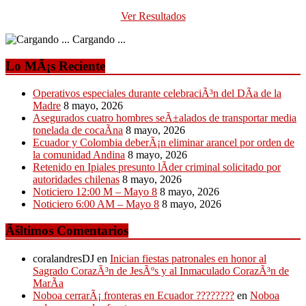
Ver Resultados
Cargando ...
Lo MÃ¡s Reciente
Operativos especiales durante celebraciÃ³n del DÃ­a de la
Madre
8 mayo, 2026
Asegurados cuatro hombres seÃ±alados de transportar media
tonelada de cocaÃ­na
8 mayo, 2026
Ecuador y Colombia deberÃ¡n eliminar arancel por orden de
la comunidad Andina
8 mayo, 2026
Retenido en Ipiales presunto lÃ­der criminal solicitado por
autoridades chilenas
8 mayo, 2026
Noticiero 12:00 M – Mayo 8
8 mayo, 2026
Noticiero 6:00 AM – Mayo 8
8 mayo, 2026
Ãšltimos Comentarios
coralandresDJ
en
Inician fiestas patronales en honor al
Sagrado CorazÃ³n de JesÃºs y al Inmaculado CorazÃ³n de
MarÃ­a
Noboa cerrarÃ¡ fronteras en Ecuador ????????
en
Noboa