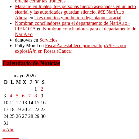
ordena cerrar las fronteras
Masacre en Ipiales, tres personas fueron asesinadas en un acto
sicarial y las autoridades guardan silencio. â€£ NariÃ±o
Ahora
en
Tres muertos y un herido deja ataque sicarial
Nombran conciliadores para el departamento de NariÃ±o -
PIFJ-OEA
en
Nombran conciliadores para el departamento de
NariÃ±o
dantovas
en
Servicios
Patty Montt
en
FiscalÃ­a establece primera hipÃ³tesis por
explosiÃ³n en Rosas (Cauca)
Calendario de Noticias
mayo 2026
D
L
M
X
J
V
S
1
2
3
4
5
6
7
8
9
10
11
12
13
14
15
16
17
18
19
20
21
22
23
24
25
26
27
28
29
30
31
« Abr