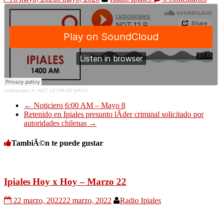
radioipiales
Â·
NOT 12.PM 08 MAYO
←
Noticiero 6:00 AM – Mayo 8
Retenido en Ipiales presunto lÃ­der criminal solicitado por
autoridades chilenas
→
TambiÃ©n te puede gustar
Ipiales Hoy x Hoy – Marzo 22
22 marzo, 2022
22 marzo, 2022
Radio Ipiales