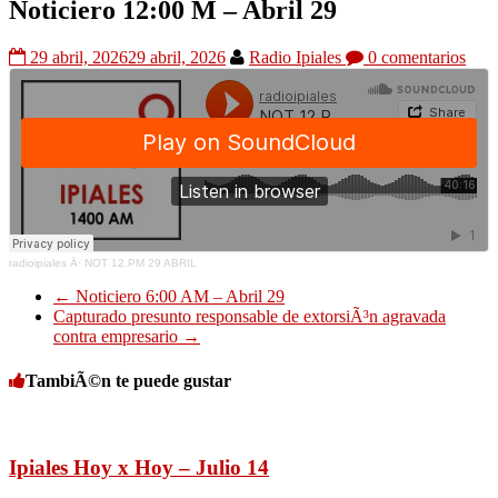
Noticiero 12:00 M – Abril 29
29 abril, 2026
29 abril, 2026
Radio Ipiales
0 comentarios
radioipiales
Â·
NOT 12.PM 29 ABRIL
←
Noticiero 6:00 AM – Abril 29
Capturado presunto responsable de extorsiÃ³n agravada
contra empresario
→
TambiÃ©n te puede gustar
Ipiales Hoy x Hoy – Julio 14