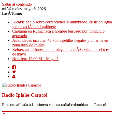
Saltar al contenido
miÃ©rcoles, mayo 6, 2026
Lo Ãºltimo:
Alcalde hablo sobre correcciones al alumbrado, crisis del agua
y renovaciÃ³n del gabinete
Capturan en Rumichaca a hombre buscado por homicidio
agravado
Autoridades incautan 40.750 cajetillas ilegales y un arma en
zona rural de Ipiales
Refuerzan acciones para proteger a la niÃ±ez durante el mes
de mayo
Noticiero 12:00 M – Mayo 5
Radio Ipiales Caracol
Emisora afiliada a la primera cadena radial colombiana – Caracol