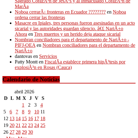
Sagrado CorazÃ³n de JesÃºs y al Inmaculado CorazÃ³n de
MarÃ­a
Noboa cerrarÃ¡ fronteras en Ecuador ????????
en
Noboa
ordena cerrar las fronteras
Masacre en Ipiales, tres personas fueron asesinadas en un acto
sicarial y las autoridades guardan silencio. â€£ NariÃ±o
Ahora
en
Tres muertos y un herido deja ataque sicarial
Nombran conciliadores para el departamento de NariÃ±o -
PIFJ-OEA
en
Nombran conciliadores para el departamento de
NariÃ±o
dantovas
en
Servicios
Patty Montt
en
FiscalÃ­a establece primera hipÃ³tesis por
explosiÃ³n en Rosas (Cauca)
Calendario de Noticias
abril 2026
D
L
M
X
J
V
S
1
2
3
4
5
6
7
8
9
10
11
12
13
14
15
16
17
18
19
20
21
22
23
24
25
26
27
28
29
30