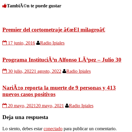
TambiÃ©n te puede gustar
Premier del cortometraje â€œEl milagroâ€
17 junio, 2016
Radio Ipiales
Programa InstituciÃ³n Alfonso LÃ³pez – Julio 30
30 julio, 2022
1 agosto, 2022
Radio Ipiales
NariÃ±o reporta la muerte de 9 personas y 413
nuevos casos positivos
20 mayo, 2021
20 mayo, 2021
Radio Ipiales
Deja una respuesta
Lo siento, debes estar
conectado
para publicar un comentario.