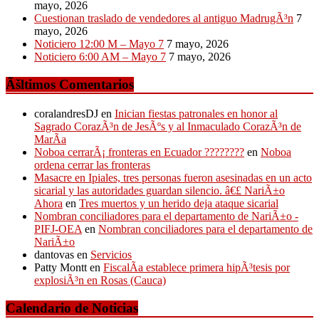
mayo, 2026
Cuestionan traslado de vendedores al antiguo MadrugÃ³n
7
mayo, 2026
Noticiero 12:00 M – Mayo 7
7 mayo, 2026
Noticiero 6:00 AM – Mayo 7
7 mayo, 2026
Ãšltimos Comentarios
coralandresDJ
en
Inician fiestas patronales en honor al
Sagrado CorazÃ³n de JesÃºs y al Inmaculado CorazÃ³n de
MarÃ­a
Noboa cerrarÃ¡ fronteras en Ecuador ????????
en
Noboa
ordena cerrar las fronteras
Masacre en Ipiales, tres personas fueron asesinadas en un acto
sicarial y las autoridades guardan silencio. â€£ NariÃ±o
Ahora
en
Tres muertos y un herido deja ataque sicarial
Nombran conciliadores para el departamento de NariÃ±o -
PIFJ-OEA
en
Nombran conciliadores para el departamento de
NariÃ±o
dantovas
en
Servicios
Patty Montt
en
FiscalÃ­a establece primera hipÃ³tesis por
explosiÃ³n en Rosas (Cauca)
Calendario de Noticias