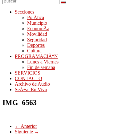
Secciones
PolÃ­tica
Municipio
EconomÃ­a
Movilidad
Seguridad
Deportes
Cultura
PROGRAMACIÃ“N
Lunes a Viernes
Fin de semana
SERVICIOS
CONTACTO
Archivo de Audio
SeÃ±al En Vivo
IMG_6563
← Anterior
Siguiente →