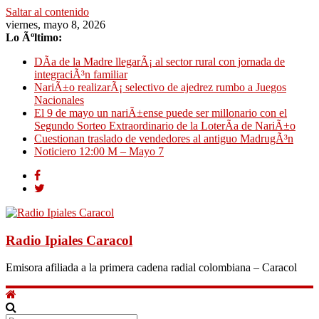
Saltar al contenido
viernes, mayo 8, 2026
Lo Ãºltimo:
DÃ­a de la Madre llegarÃ¡ al sector rural con jornada de
integraciÃ³n familiar
NariÃ±o realizarÃ¡ selectivo de ajedrez rumbo a Juegos
Nacionales
El 9 de mayo un nariÃ±ense puede ser millonario con el
Segundo Sorteo Extraordinario de la LoterÃ­a de NariÃ±o
Cuestionan traslado de vendedores al antiguo MadrugÃ³n
Noticiero 12:00 M – Mayo 7
Radio Ipiales Caracol
Emisora afiliada a la primera cadena radial colombiana – Caracol