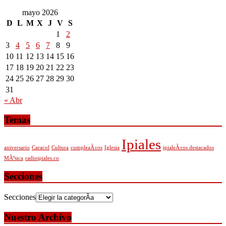
mayo 2026
D
L
M
X
J
V
S
1
2
3
4
5
6
7
8
9
10
11
12
13
14
15
16
17
18
19
20
21
22
23
24
25
26
27
28
29
30
31
« Abr
Temas
Ipiales
aniversario
Caracol
Cultura
cumpleaÃ±os
Iglesia
ipialeÃ±os destacados
MÃºsica
radioipiales.co
Secciones
Secciones
Nuestro Archivo