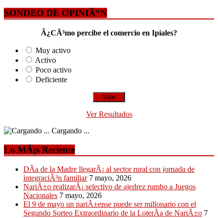
SONDEO DE OPINIÃ“N
Â¿CÃ³mo percibe el comercio en Ipiales?
Muy activo
Activo
Poco activo
Deficiente
Ver Resultados
Cargando ...
Lo MÃ¡s Reciente
DÃ­a de la Madre llegarÃ¡ al sector rural con jornada de
integraciÃ³n familiar
7 mayo, 2026
NariÃ±o realizarÃ¡ selectivo de ajedrez rumbo a Juegos
Nacionales
7 mayo, 2026
El 9 de mayo un nariÃ±ense puede ser millonario con el
Segundo Sorteo Extraordinario de la LoterÃ­a de NariÃ±o
7