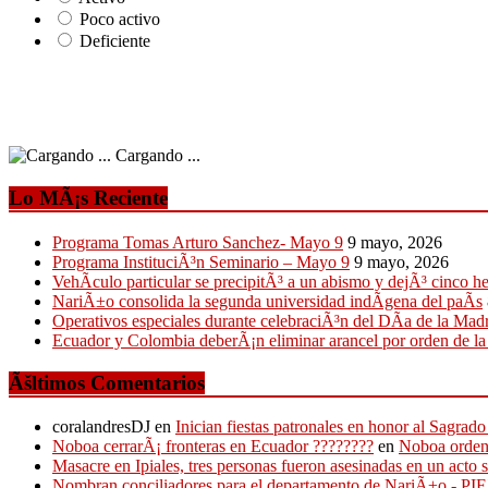
Poco activo
Deficiente
Cargando ...
Lo MÃ¡s Reciente
Programa Tomas Arturo Sanchez- Mayo 9
9 mayo, 2026
Programa InstituciÃ³n Seminario – Mayo 9
9 mayo, 2026
VehÃ­culo particular se precipitÃ³ a un abismo y dejÃ³ cinco h
NariÃ±o consolida la segunda universidad indÃ­gena del paÃ­s
Operativos especiales durante celebraciÃ³n del DÃ­a de la Mad
Ecuador y Colombia deberÃ¡n eliminar arancel por orden de l
Ãšltimos Comentarios
coralandresDJ
en
Inician fiestas patronales en honor al Sagr
Noboa cerrarÃ¡ fronteras en Ecuador ????????
en
Noboa ordena
Masacre en Ipiales, tres personas fueron asesinadas en un acto 
Nombran conciliadores para el departamento de NariÃ±o - P