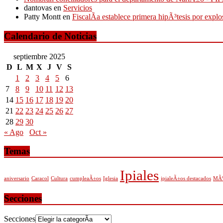
dantovas
en
Servicios
Patty Montt
en
FiscalÃ­a establece primera hipÃ³tesis por expl
Calendario de Noticias
septiembre 2025
D
L
M
X
J
V
S
1
2
3
4
5
6
7
8
9
10
11
12
13
14
15
16
17
18
19
20
21
22
23
24
25
26
27
28
29
30
« Ago
Oct »
Temas
Ipiales
aniversario
Caracol
Cultura
cumpleaÃ±os
Iglesia
ipialeÃ±os destacados
MÃº
Secciones
Secciones