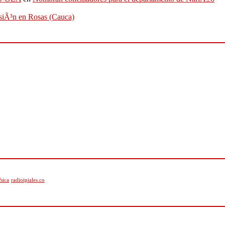
osiÃ³n en Rosas (Cauca)
sica
radioipiales.co