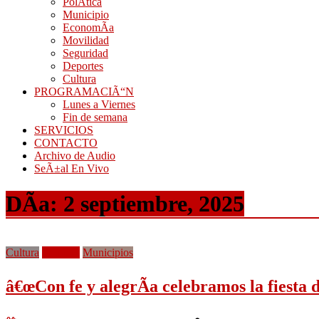
PolÃ­tica
Municipio
EconomÃ­a
Movilidad
Seguridad
Deportes
Cultura
PROGRAMACIÃ“N
Lunes a Viernes
Fin de semana
SERVICIOS
CONTACTO
Archivo de Audio
SeÃ±al En Vivo
DÃ­a:
2 septiembre, 2025
Cultura
Frontera
Municipios
â€œCon fe y alegrÃ­a celebramos la fiesta 