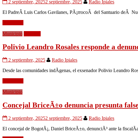
2 septiembre, 2025
2 septiembre, 2025
Radio Ipiales
El PadreÂ Luis Carlos Gavilanes, PÃ¡rrocoÂ del Santuario deÂ Nuest
Leer mÃ¡s
Municipio
PolÃ­tica
Polivio Leandro Rosales responde a denun
2 septiembre, 2025
Radio Ipiales
Desde las comunidades indÃ­genas, el exsenador Polivio Leandro Rosa
Leer mÃ¡s
Municipio
Concejal BriceÃ±o denuncia presunta fals
2 septiembre, 2025
2 septiembre, 2025
Radio Ipiales
El concejal de BogotÃ¡, Daniel BriceÃ±o, denunciÃ³ ante la fiscalÃ