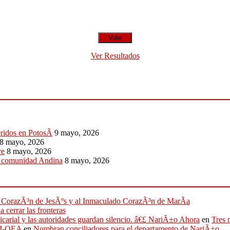
Ver Resultados
eridos en PotosÃ­
9 mayo, 2026
8 mayo, 2026
re
8 mayo, 2026
a comunidad Andina
8 mayo, 2026
ado CorazÃ³n de JesÃºs y al Inmaculado CorazÃ³n de MarÃ­a
 cerrar las fronteras
sicarial y las autoridades guardan silencio. â€£ NariÃ±o Ahora
en
Tres 
IFJ-OEA
en
Nombran conciliadores para el departamento de NariÃ±o