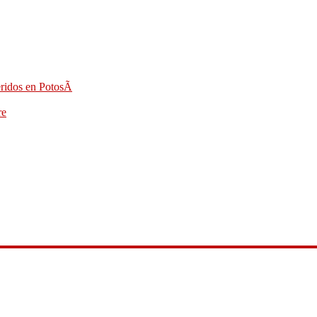
eridos en PotosÃ­
re