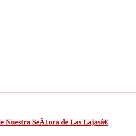
de Nuestra SeÃ±ora de Las Lajasâ€