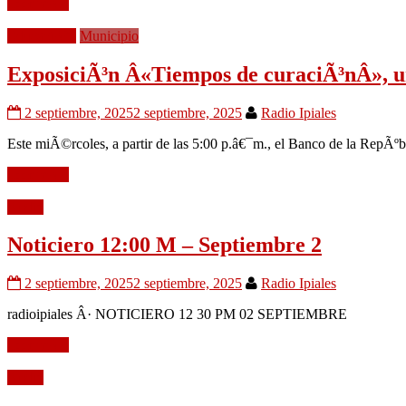
Leer mÃ¡s
EducaciÃ³n
Municipio
ExposiciÃ³n Â«Tiempos de curaciÃ³nÂ», u
2 septiembre, 2025
2 septiembre, 2025
Radio Ipiales
Este miÃ©rcoles, a partir de las 5:00 p.â€¯m., el Banco de la RepÃºbli
Leer mÃ¡s
Audio
Noticiero 12:00 M – Septiembre 2
2 septiembre, 2025
2 septiembre, 2025
Radio Ipiales
radioipiales Â· NOTICIERO 12 30 PM 02 SEPTIEMBRE
Leer mÃ¡s
Audio