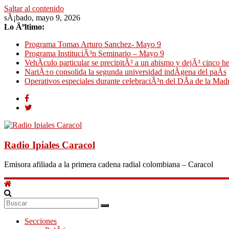
Saltar al contenido
sÃ¡bado, mayo 9, 2026
Lo Ãºltimo:
Programa Tomas Arturo Sanchez- Mayo 9
Programa InstituciÃ³n Seminario – Mayo 9
VehÃ­culo particular se precipitÃ³ a un abismo y dejÃ³ cinco h
NariÃ±o consolida la segunda universidad indÃ­gena del paÃ­s
Operativos especiales durante celebraciÃ³n del DÃ­a de la Mad
Radio Ipiales Caracol
Emisora afiliada a la primera cadena radial colombiana – Caracol
Secciones