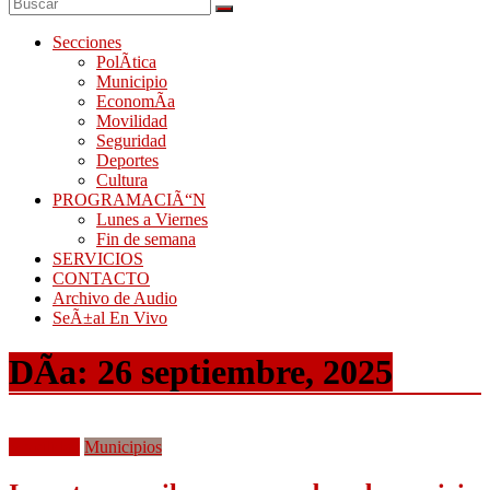
Secciones
PolÃ­tica
Municipio
EconomÃ­a
Movilidad
Seguridad
Deportes
Cultura
PROGRAMACIÃ“N
Lunes a Viernes
Fin de semana
SERVICIOS
CONTACTO
Archivo de Audio
SeÃ±al En Vivo
DÃ­a:
26 septiembre, 2025
Movilidad
Municipios