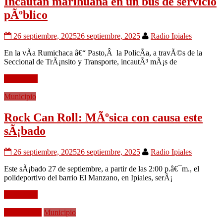
Incautan marihuana en un bus de servicio
pÃºblico
26 septiembre, 2025
26 septiembre, 2025
Radio Ipiales
En la vÃ­a Rumichaca â€“ Pasto,Â la PolicÃ­a, a travÃ©s de la
Seccional de TrÃ¡nsito y Transporte, incautÃ³ mÃ¡s de
Leer mÃ¡s
Municipio
Rock Can Roll: MÃºsica con causa este
sÃ¡bado
26 septiembre, 2025
26 septiembre, 2025
Radio Ipiales
Este sÃ¡bado 27 de septiembre, a partir de las 2:00 p.â€¯m., el
polideportivo del barrio El Manzano, en Ipiales, serÃ¡
Leer mÃ¡s
EducaciÃ³n
Municipio