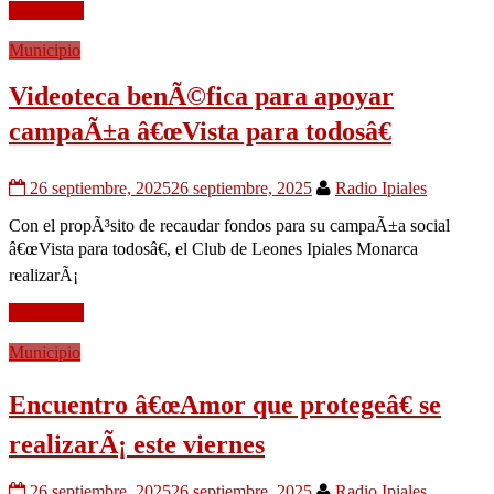
Leer mÃ¡s
Municipio
Videoteca benÃ©fica para apoyar
campaÃ±a â€œVista para todosâ€
26 septiembre, 2025
26 septiembre, 2025
Radio Ipiales
Con el propÃ³sito de recaudar fondos para su campaÃ±a social
â€œVista para todosâ€, el Club de Leones Ipiales Monarca
realizarÃ¡
Leer mÃ¡s
Municipio
Encuentro â€œAmor que protegeâ€ se
realizarÃ¡ este viernes
26 septiembre, 2025
26 septiembre, 2025
Radio Ipiales