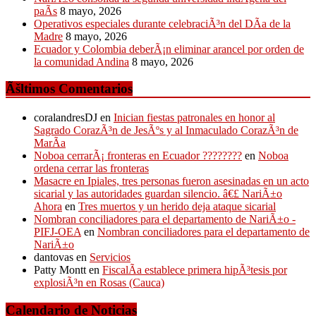
paÃ­s
8 mayo, 2026
Operativos especiales durante celebraciÃ³n del DÃ­a de la
Madre
8 mayo, 2026
Ecuador y Colombia deberÃ¡n eliminar arancel por orden de
la comunidad Andina
8 mayo, 2026
Ãšltimos Comentarios
coralandresDJ
en
Inician fiestas patronales en honor al
Sagrado CorazÃ³n de JesÃºs y al Inmaculado CorazÃ³n de
MarÃ­a
Noboa cerrarÃ¡ fronteras en Ecuador ????????
en
Noboa
ordena cerrar las fronteras
Masacre en Ipiales, tres personas fueron asesinadas en un acto
sicarial y las autoridades guardan silencio. â€£ NariÃ±o
Ahora
en
Tres muertos y un herido deja ataque sicarial
Nombran conciliadores para el departamento de NariÃ±o -
PIFJ-OEA
en
Nombran conciliadores para el departamento de
NariÃ±o
dantovas
en
Servicios
Patty Montt
en
FiscalÃ­a establece primera hipÃ³tesis por
explosiÃ³n en Rosas (Cauca)
Calendario de Noticias