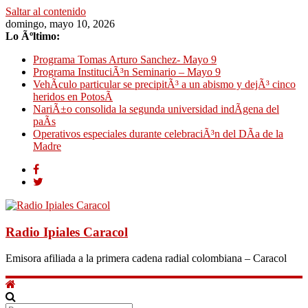
Saltar al contenido
domingo, mayo 10, 2026
Lo Ãºltimo:
Programa Tomas Arturo Sanchez- Mayo 9
Programa InstituciÃ³n Seminario – Mayo 9
VehÃ­culo particular se precipitÃ³ a un abismo y dejÃ³ cinco
heridos en PotosÃ­
NariÃ±o consolida la segunda universidad indÃ­gena del
paÃ­s
Operativos especiales durante celebraciÃ³n del DÃ­a de la
Madre
Radio Ipiales Caracol
Emisora afiliada a la primera cadena radial colombiana – Caracol