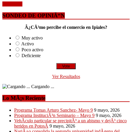
Leer mÃ¡s
SONDEO DE OPINIÃ“N
Â¿CÃ³mo percibe el comercio en Ipiales?
Muy activo
Activo
Poco activo
Deficiente
Ver Resultados
Cargando ...
Lo MÃ¡s Reciente
Programa Tomas Arturo Sanchez- Mayo 9
9 mayo, 2026
Programa InstituciÃ³n Seminario – Mayo 9
9 mayo, 2026
VehÃ­culo particular se precipitÃ³ a un abismo y dejÃ³ cinco
heridos en PotosÃ­
9 mayo, 2026
NariÃ±o consolida la segunda universidad indÃ­gena del