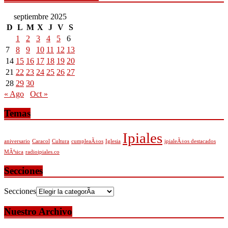
septiembre 2025
D
L
M
X
J
V
S
1
2
3
4
5
6
7
8
9
10
11
12
13
14
15
16
17
18
19
20
21
22
23
24
25
26
27
28
29
30
« Ago
Oct »
Temas
Ipiales
aniversario
Caracol
Cultura
cumpleaÃ±os
Iglesia
ipialeÃ±os destacados
MÃºsica
radioipiales.co
Secciones
Secciones
Nuestro Archivo