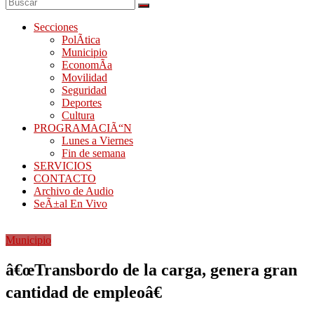
Secciones
PolÃ­tica
Municipio
EconomÃ­a
Movilidad
Seguridad
Deportes
Cultura
PROGRAMACIÃ“N
Lunes a Viernes
Fin de semana
SERVICIOS
CONTACTO
Archivo de Audio
SeÃ±al En Vivo
Municipio
â€œTransbordo de la carga, genera gran
cantidad de empleoâ€