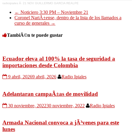
radioipiales
Â·
21 NOV GUILLERMO GARCIA REALPE
←
Noticiero 3:30 PM – Noviembre 21
Coronel NariÃ±ense, dentro de la lista de los llamados a
curso de generales
→
TambiÃ©n te puede gustar
Ecuador eleva al 100% la tasa de seguridad a
importaciones desde Colombia
9 abril, 2026
9 abril, 2026
Radio Ipiales
Adelantaran campaÃ±as de movilidad
30 noviembre, 2022
30 noviembre, 2022
Radio Ipiales
Armada Nacional convoca a jÃ³venes para este
lunes