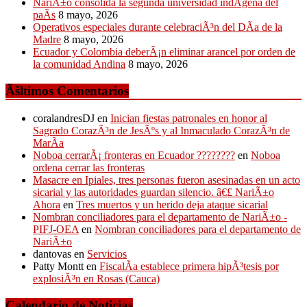
NariÃ±o consolida la segunda universidad indÃ­gena del
paÃ­s
8 mayo, 2026
Operativos especiales durante celebraciÃ³n del DÃ­a de la
Madre
8 mayo, 2026
Ecuador y Colombia deberÃ¡n eliminar arancel por orden de
la comunidad Andina
8 mayo, 2026
Ãšltimos Comentarios
coralandresDJ
en
Inician fiestas patronales en honor al
Sagrado CorazÃ³n de JesÃºs y al Inmaculado CorazÃ³n de
MarÃ­a
Noboa cerrarÃ¡ fronteras en Ecuador ????????
en
Noboa
ordena cerrar las fronteras
Masacre en Ipiales, tres personas fueron asesinadas en un acto
sicarial y las autoridades guardan silencio. â€£ NariÃ±o
Ahora
en
Tres muertos y un herido deja ataque sicarial
Nombran conciliadores para el departamento de NariÃ±o -
PIFJ-OEA
en
Nombran conciliadores para el departamento de
NariÃ±o
dantovas
en
Servicios
Patty Montt
en
FiscalÃ­a establece primera hipÃ³tesis por
explosiÃ³n en Rosas (Cauca)
Calendario de Noticias