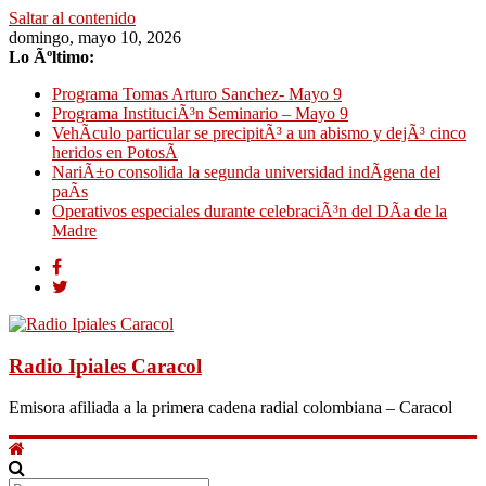
Saltar al contenido
domingo, mayo 10, 2026
Lo Ãºltimo:
Programa Tomas Arturo Sanchez- Mayo 9
Programa InstituciÃ³n Seminario – Mayo 9
VehÃ­culo particular se precipitÃ³ a un abismo y dejÃ³ cinco
heridos en PotosÃ­
NariÃ±o consolida la segunda universidad indÃ­gena del
paÃ­s
Operativos especiales durante celebraciÃ³n del DÃ­a de la
Madre
Radio Ipiales Caracol
Emisora afiliada a la primera cadena radial colombiana – Caracol