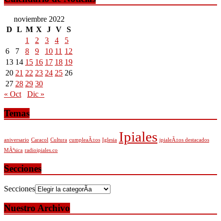
noviembre 2022
D
L
M
X
J
V
S
1
2
3
4
5
6
7
8
9
10
11
12
13
14
15
16
17
18
19
20
21
22
23
24
25
26
27
28
29
30
« Oct
Dic »
Temas
Ipiales
aniversario
Caracol
Cultura
cumpleaÃ±os
Iglesia
ipialeÃ±os destacados
MÃºsica
radioipiales.co
Secciones
Secciones
Nuestro Archivo