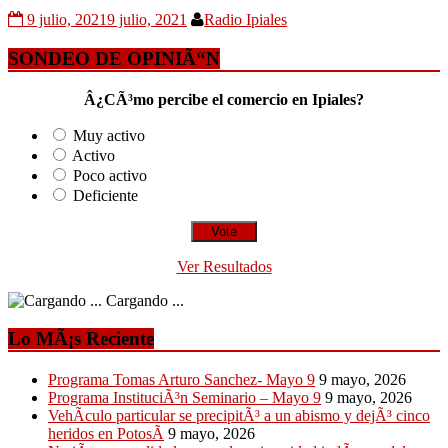
9 julio, 2021
9 julio, 2021
Radio Ipiales
SONDEO DE OPINIÃ“N
Â¿CÃ³mo percibe el comercio en Ipiales?
Muy activo
Activo
Poco activo
Deficiente
Ver Resultados
Cargando ...
Lo MÃ¡s Reciente
Programa Tomas Arturo Sanchez- Mayo 9
9 mayo, 2026
Programa InstituciÃ³n Seminario – Mayo 9
9 mayo, 2026
VehÃ­culo particular se precipitÃ³ a un abismo y dejÃ³ cinco
heridos en PotosÃ­
9 mayo, 2026