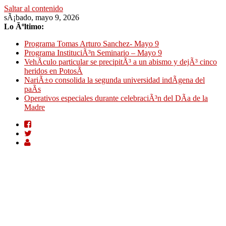
Saltar al contenido
sÃ¡bado, mayo 9, 2026
Lo Ãºltimo:
Programa Tomas Arturo Sanchez- Mayo 9
Programa InstituciÃ³n Seminario – Mayo 9
VehÃ­culo particular se precipitÃ³ a un abismo y dejÃ³ cinco
heridos en PotosÃ­
NariÃ±o consolida la segunda universidad indÃ­gena del
paÃ­s
Operativos especiales durante celebraciÃ³n del DÃ­a de la
Madre