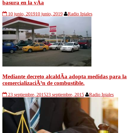
basura en la vÃ­a
10 junio, 2019
10 junio, 2019
Radio Ipiales
Mediante decreto alcaldÃ­a adopta medidas para la
comercializaciÃ³n de combustible.
23 septiembre, 2015
23 septiembre, 2015
Radio Ipiales