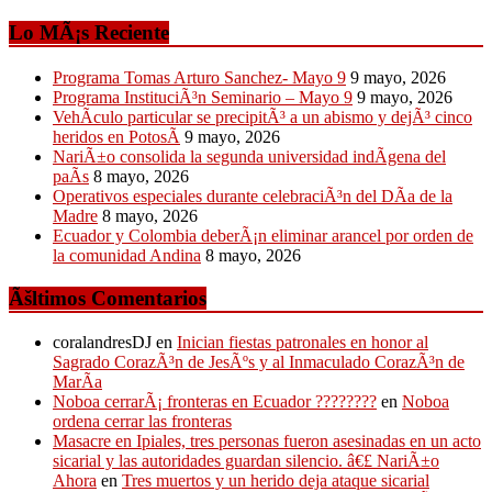
Lo MÃ¡s Reciente
Programa Tomas Arturo Sanchez- Mayo 9
9 mayo, 2026
Programa InstituciÃ³n Seminario – Mayo 9
9 mayo, 2026
VehÃ­culo particular se precipitÃ³ a un abismo y dejÃ³ cinco
heridos en PotosÃ­
9 mayo, 2026
NariÃ±o consolida la segunda universidad indÃ­gena del
paÃ­s
8 mayo, 2026
Operativos especiales durante celebraciÃ³n del DÃ­a de la
Madre
8 mayo, 2026
Ecuador y Colombia deberÃ¡n eliminar arancel por orden de
la comunidad Andina
8 mayo, 2026
Ãšltimos Comentarios
coralandresDJ
en
Inician fiestas patronales en honor al
Sagrado CorazÃ³n de JesÃºs y al Inmaculado CorazÃ³n de
MarÃ­a
Noboa cerrarÃ¡ fronteras en Ecuador ????????
en
Noboa
ordena cerrar las fronteras
Masacre en Ipiales, tres personas fueron asesinadas en un acto
sicarial y las autoridades guardan silencio. â€£ NariÃ±o
Ahora
en
Tres muertos y un herido deja ataque sicarial