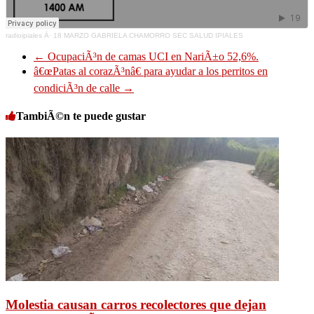
radioipiales
Â·
18 MARZO GABRIELA CHAMORRO SEC SALUD IPIALES
←
OcupaciÃ³n de camas UCI en NariÃ±o 52,6%.
â€œPatas al corazÃ³nâ€ para ayudar a los perritos en
condiciÃ³n de calle
→
TambiÃ©n te puede gustar
Molestia causan carros recolectores que dejan