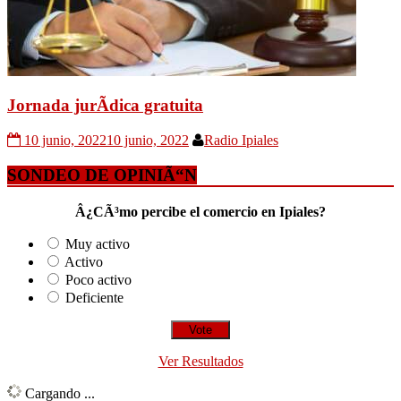
Jornada jurÃ­dica gratuita
10 junio, 2022
10 junio, 2022
Radio Ipiales
SONDEO DE OPINIÃ“N
Â¿CÃ³mo percibe el comercio en Ipiales?
Muy activo
Activo
Poco activo
Deficiente
Ver Resultados
Cargando ...