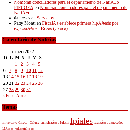
Nombran conciliadores para el departamento de NariÃ±o -
PIFJ-OEA
en
Nombran conciliadores para el departamento de
NariÃ±o
dantovas
en
Servicios
Patty Montt
en
FiscalÃ­a establece primera hipÃ³tesis por
explosiÃ³n en Rosas (Cauca)
Calendario de Noticias
marzo 2022
D
L
M
X
J
V
S
1
2
3
4
5
6
7
8
9
10
11
12
13
14
15
16
17
18
19
20
21
22
23
24
25
26
27
28
29
30
31
« Feb
Abr »
Temas
Ipiales
aniversario
Caracol
Cultura
cumpleaÃ±os
Iglesia
ipialeÃ±os destacados
MÃºsica
radioipiales.co