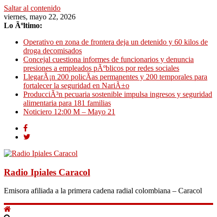
Saltar al contenido
viernes, mayo 22, 2026
Lo Ãºltimo:
Operativo en zona de frontera deja un detenido y 60 kilos de
droga decomisados
Concejal cuestiona informes de funcionarios y denuncia
presiones a empleados pÃºblicos por redes sociales
LlegarÃ¡n 200 policÃ­as permanentes y 200 temporales para
fortalecer la seguridad en NariÃ±o
ProducciÃ³n pecuaria sostenible impulsa ingresos y seguridad
alimentaria para 181 familias
Noticiero 12:00 M – Mayo 21
Radio Ipiales Caracol
Emisora afiliada a la primera cadena radial colombiana – Caracol