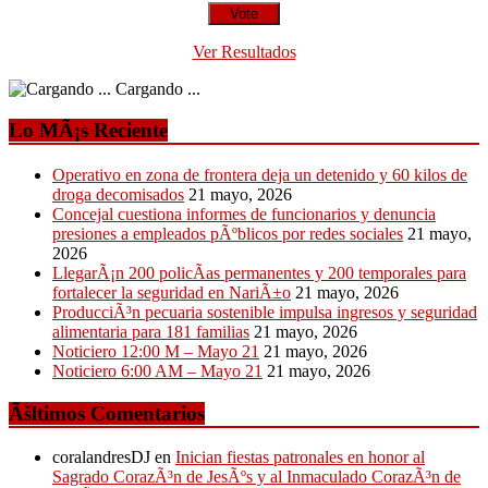
Ver Resultados
Cargando ...
Lo MÃ¡s Reciente
Operativo en zona de frontera deja un detenido y 60 kilos de
droga decomisados
21 mayo, 2026
Concejal cuestiona informes de funcionarios y denuncia
presiones a empleados pÃºblicos por redes sociales
21 mayo,
2026
LlegarÃ¡n 200 policÃ­as permanentes y 200 temporales para
fortalecer la seguridad en NariÃ±o
21 mayo, 2026
ProducciÃ³n pecuaria sostenible impulsa ingresos y seguridad
alimentaria para 181 familias
21 mayo, 2026
Noticiero 12:00 M – Mayo 21
21 mayo, 2026
Noticiero 6:00 AM – Mayo 21
21 mayo, 2026
Ãšltimos Comentarios
coralandresDJ
en
Inician fiestas patronales en honor al
Sagrado CorazÃ³n de JesÃºs y al Inmaculado CorazÃ³n de