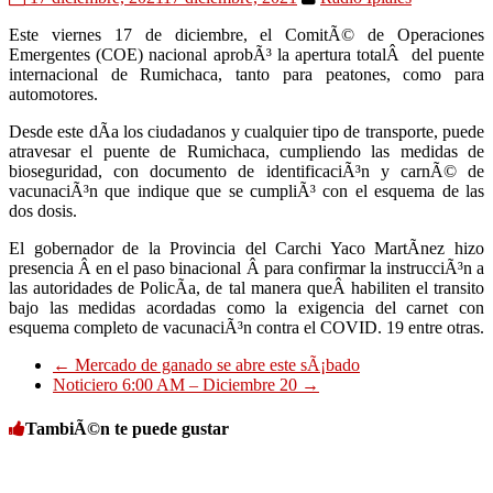
Este viernes 17 de diciembre, el ComitÃ© de Operaciones
Emergentes (COE) nacional aprobÃ³ la apertura totalÂ del puente
internacional de Rumichaca, tanto para peatones, como para
automotores.
Desde este dÃ­a los ciudadanos y cualquier tipo de transporte, puede
atravesar el puente de Rumichaca, cumpliendo las medidas de
bioseguridad, con documento de identificaciÃ³n y carnÃ© de
vacunaciÃ³n que indique que se cumpliÃ³ con el esquema de las
dos dosis.
El gobernador de la Provincia del Carchi Yaco MartÃ­nez hizo
presencia Â en el paso binacional Â para confirmar la instrucciÃ³n a
las autoridades de PolicÃ­a, de tal manera queÂ habiliten el transito
bajo las medidas acordadas como la exigencia del carnet con
esquema completo de vacunaciÃ³n contra el COVID. 19 entre otras.
←
Mercado de ganado se abre este sÃ¡bado
Noticiero 6:00 AM – Diciembre 20
→
TambiÃ©n te puede gustar