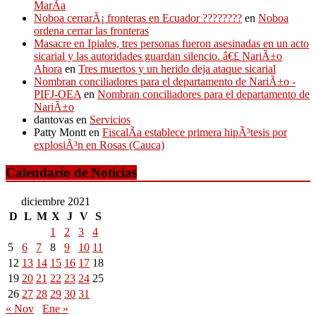
MarÃ­a
Noboa cerrarÃ¡ fronteras en Ecuador ????????
en
Noboa
ordena cerrar las fronteras
Masacre en Ipiales, tres personas fueron asesinadas en un acto
sicarial y las autoridades guardan silencio. â€£ NariÃ±o
Ahora
en
Tres muertos y un herido deja ataque sicarial
Nombran conciliadores para el departamento de NariÃ±o -
PIFJ-OEA
en
Nombran conciliadores para el departamento de
NariÃ±o
dantovas
en
Servicios
Patty Montt
en
FiscalÃ­a establece primera hipÃ³tesis por
explosiÃ³n en Rosas (Cauca)
Calendario de Noticias
diciembre 2021
D
L
M
X
J
V
S
1
2
3
4
5
6
7
8
9
10
11
12
13
14
15
16
17
18
19
20
21
22
23
24
25
26
27
28
29
30
31
« Nov
Ene »