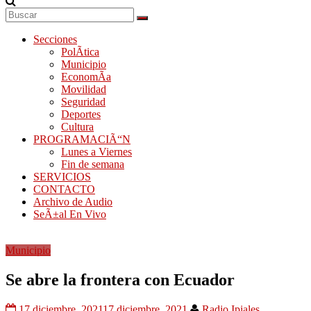
Secciones
PolÃ­tica
Municipio
EconomÃ­a
Movilidad
Seguridad
Deportes
Cultura
PROGRAMACIÃ“N
Lunes a Viernes
Fin de semana
SERVICIOS
CONTACTO
Archivo de Audio
SeÃ±al En Vivo
Municipio
Se abre la frontera con Ecuador
17 diciembre, 2021
17 diciembre, 2021
Radio Ipiales