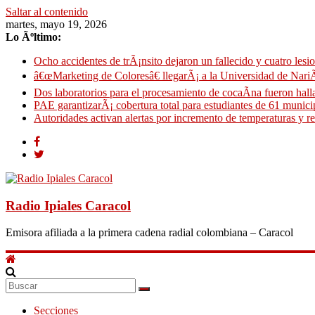
Saltar al contenido
martes, mayo 19, 2026
Lo Ãºltimo:
Ocho accidentes de trÃ¡nsito dejaron un fallecido y cuatro lesi
â€œMarketing de Coloresâ€ llegarÃ¡ a la Universidad de Nari
Dos laboratorios para el procesamiento de cocaÃ­na fueron ha
PAE garantizarÃ¡ cobertura total para estudiantes de 61 munici
Autoridades activan alertas por incremento de temperaturas y r
Radio Ipiales Caracol
Emisora afiliada a la primera cadena radial colombiana – Caracol
Secciones