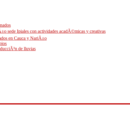
onados
Ã±o sede Ipiales con actividades acadÃ©micas y creativas
llados en Cauca y NariÃ±o
pios
educciÃ³n de lluvias