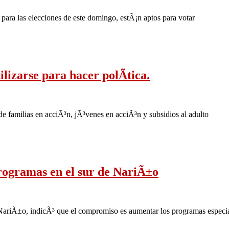
para las elecciones de este domingo, estÃ¡n aptos para votar
lizarse para hacer polÃ­tica.
 familias en acciÃ³n, jÃ³venes en acciÃ³n y subsidios al adulto
rogramas en el sur de NariÃ±o
 NariÃ±o, indicÃ³ que el compromiso es aumentar los programas especia