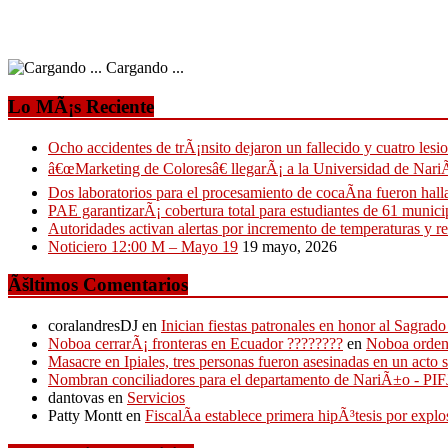
Cargando ...
Lo MÃ¡s Reciente
Ocho accidentes de trÃ¡nsito dejaron un fallecido y cuatro lesi
â€œMarketing de Coloresâ€ llegarÃ¡ a la Universidad de Nari
Dos laboratorios para el procesamiento de cocaÃ­na fueron ha
PAE garantizarÃ¡ cobertura total para estudiantes de 61 munici
Autoridades activan alertas por incremento de temperaturas y r
Noticiero 12:00 M – Mayo 19
19 mayo, 2026
Ãšltimos Comentarios
coralandresDJ
en
Inician fiestas patronales en honor al Sagr
Noboa cerrarÃ¡ fronteras en Ecuador ????????
en
Noboa ordena
Masacre en Ipiales, tres personas fueron asesinadas en un acto 
Nombran conciliadores para el departamento de NariÃ±o - P
dantovas
en
Servicios
Patty Montt
en
FiscalÃ­a establece primera hipÃ³tesis por expl