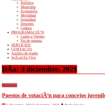
PolÃ­tica
Municipio
EconomÃ­a
Movilidad
Seguridad
Deportes
Cultura
PROGRAMACIÃ“N
Lunes a Viernes
Fin de semana
SERVICIOS
CONTACTO
Archivo de Audio
SeÃ±al En Vivo
DÃ­a:
3 diciembre, 2021
Municipio
Puestos de votaciÃ³n para concejos juvenil