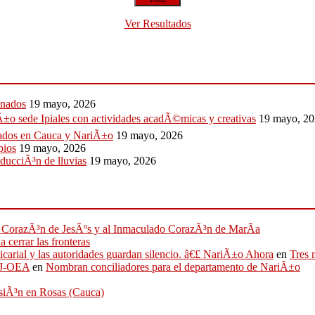
Ver Resultados
onados
19 mayo, 2026
Ã±o sede Ipiales con actividades acadÃ©micas y creativas
19 mayo, 2
llados en Cauca y NariÃ±o
19 mayo, 2026
pios
19 mayo, 2026
educciÃ³n de lluvias
19 mayo, 2026
ado CorazÃ³n de JesÃºs y al Inmaculado CorazÃ³n de MarÃ­a
 cerrar las fronteras
sicarial y las autoridades guardan silencio. â€£ NariÃ±o Ahora
en
Tres 
IFJ-OEA
en
Nombran conciliadores para el departamento de NariÃ±o
osiÃ³n en Rosas (Cauca)