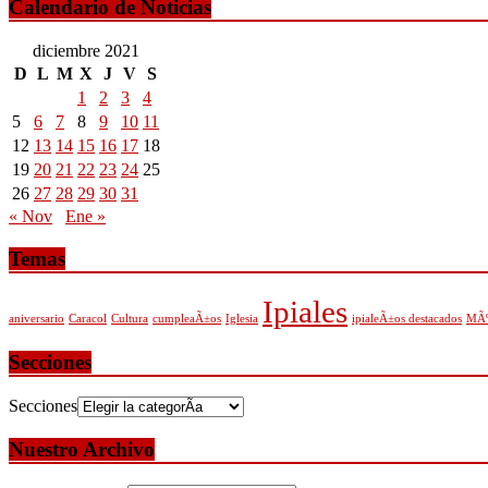
Calendario de Noticias
diciembre 2021
D
L
M
X
J
V
S
1
2
3
4
5
6
7
8
9
10
11
12
13
14
15
16
17
18
19
20
21
22
23
24
25
26
27
28
29
30
31
« Nov
Ene »
Temas
Ipiales
aniversario
Caracol
Cultura
cumpleaÃ±os
Iglesia
ipialeÃ±os destacados
MÃº
Secciones
Secciones
Nuestro Archivo