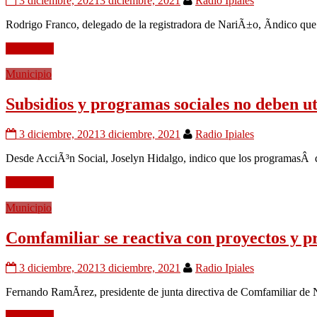
3 diciembre, 2021
3 diciembre, 2021
Radio Ipiales
Rodrigo Franco, delegado de la registradora de NariÃ±o, Ã­ndico que 
Leer mÃ¡s
Municipio
Subsidios y programas sociales no deben uti
3 diciembre, 2021
3 diciembre, 2021
Radio Ipiales
Desde AcciÃ³n Social, Joselyn Hidalgo, indico que los programasÂ de
Leer mÃ¡s
Municipio
Comfamiliar se reactiva con proyectos y p
3 diciembre, 2021
3 diciembre, 2021
Radio Ipiales
Fernando RamÃ­rez, presidente de junta directiva de Comfamiliar de
Leer mÃ¡s