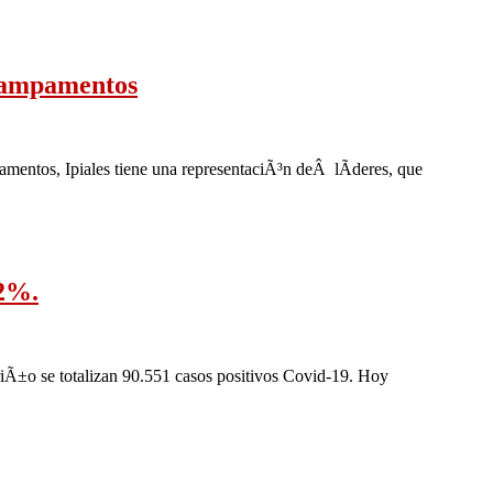
 campamentos
pamentos, Ipiales tiene una representaciÃ³n deÂ lÃ­deres, que
,2%.
iÃ±o se totalizan 90.551 casos positivos Covid-19. Hoy