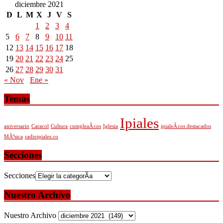
diciembre 2021
D
L
M
X
J
V
S
1
2
3
4
5
6
7
8
9
10
11
12
13
14
15
16
17
18
19
20
21
22
23
24
25
26
27
28
29
30
31
« Nov
Ene »
Temas
Ipiales
aniversario
Caracol
Cultura
cumpleaÃ±os
Iglesia
ipialeÃ±os destacados
MÃºsica
radioipiales.co
Secciones
Secciones
Nuestro Archivo
Nuestro Archivo