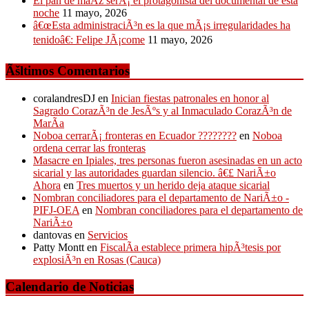
El pan de maÃ­z serÃ¡ el protagonista del documental de esta
noche
11 mayo, 2026
â€œEsta administraciÃ³n es la que mÃ¡s irregularidades ha
tenidoâ€: Felipe JÃ¡come
11 mayo, 2026
Ãšltimos Comentarios
coralandresDJ
en
Inician fiestas patronales en honor al
Sagrado CorazÃ³n de JesÃºs y al Inmaculado CorazÃ³n de
MarÃ­a
Noboa cerrarÃ¡ fronteras en Ecuador ????????
en
Noboa
ordena cerrar las fronteras
Masacre en Ipiales, tres personas fueron asesinadas en un acto
sicarial y las autoridades guardan silencio. â€£ NariÃ±o
Ahora
en
Tres muertos y un herido deja ataque sicarial
Nombran conciliadores para el departamento de NariÃ±o -
PIFJ-OEA
en
Nombran conciliadores para el departamento de
NariÃ±o
dantovas
en
Servicios
Patty Montt
en
FiscalÃ­a establece primera hipÃ³tesis por
explosiÃ³n en Rosas (Cauca)
Calendario de Noticias