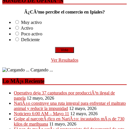
SONDEO DE OPINIÃ“N
Â¿CÃ³mo percibe el comercio en Ipiales?
Muy activo
Activo
Poco activo
Deficiente
Ver Resultados
Cargando ...
Lo MÃ¡s Reciente
Operativo deja 37 capturados por producciÃ³n ilegal de
panela
12 mayo, 2026
NariÃ±o construye una ruta integral para enfrentar el maltrato
animal y reducir la impunidad
12 mayo, 2026
Noticiero 6:00 AM – Mayo 11
12 mayo, 2026
Golpe al narcotrÃ¡fico en NariÃ±o: incautados mÃ¡s de 730
kilos de marihuana
11 mayo, 2026