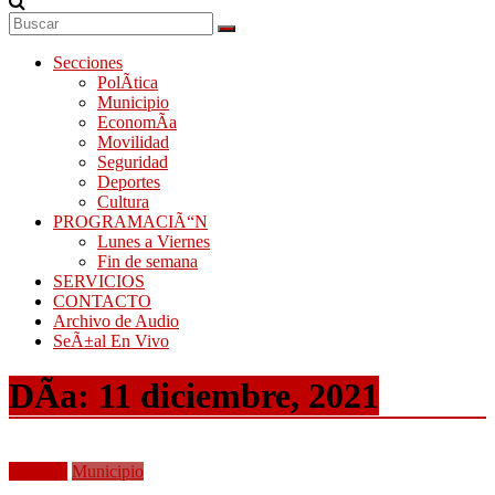
Secciones
PolÃ­tica
Municipio
EconomÃ­a
Movilidad
Seguridad
Deportes
Cultura
PROGRAMACIÃ“N
Lunes a Viernes
Fin de semana
SERVICIOS
CONTACTO
Archivo de Audio
SeÃ±al En Vivo
DÃ­a:
11 diciembre, 2021
Frontera
Municipio