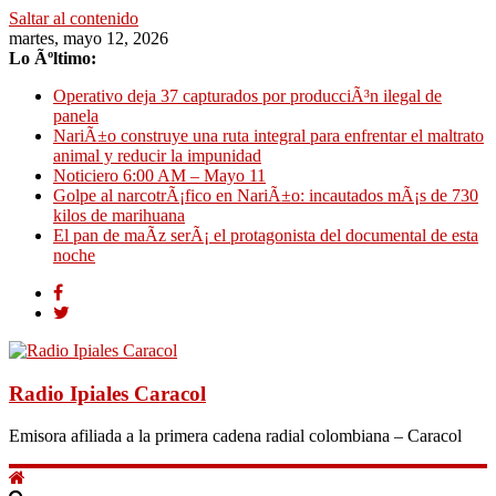
Saltar al contenido
martes, mayo 12, 2026
Lo Ãºltimo:
Operativo deja 37 capturados por producciÃ³n ilegal de
panela
NariÃ±o construye una ruta integral para enfrentar el maltrato
animal y reducir la impunidad
Noticiero 6:00 AM – Mayo 11
Golpe al narcotrÃ¡fico en NariÃ±o: incautados mÃ¡s de 730
kilos de marihuana
El pan de maÃ­z serÃ¡ el protagonista del documental de esta
noche
Radio Ipiales Caracol
Emisora afiliada a la primera cadena radial colombiana – Caracol