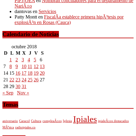
PIFJ-OEA
en
Nombran conciliadores para el departamento de
NariÃ±o
dantovas
en
Servicios
Patty Montt
en
FiscalÃ­a establece primera hipÃ³tesis por
explosiÃ³n en Rosas (Cauca)
Calendario de Noticias
octubre 2018
D
L
M
X
J
V
S
1
2
3
4
5
6
7
8
9
10
11
12
13
14
15
16
17
18
19
20
21
22
23
24
25
26
27
28
29
30
31
« Sep
Nov »
Temas
Ipiales
aniversario
Caracol
Cultura
cumpleaÃ±os
Iglesia
ipialeÃ±os destacados
MÃºsica
radioipiales.co