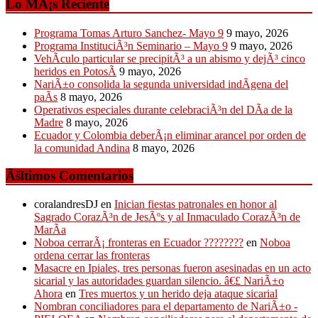
Lo MÃ¡s Reciente
Programa Tomas Arturo Sanchez- Mayo 9
9 mayo, 2026
Programa InstituciÃ³n Seminario – Mayo 9
9 mayo, 2026
VehÃ­culo particular se precipitÃ³ a un abismo y dejÃ³ cinco
heridos en PotosÃ­
9 mayo, 2026
NariÃ±o consolida la segunda universidad indÃ­gena del
paÃ­s
8 mayo, 2026
Operativos especiales durante celebraciÃ³n del DÃ­a de la
Madre
8 mayo, 2026
Ecuador y Colombia deberÃ¡n eliminar arancel por orden de
la comunidad Andina
8 mayo, 2026
Ãšltimos Comentarios
coralandresDJ
en
Inician fiestas patronales en honor al
Sagrado CorazÃ³n de JesÃºs y al Inmaculado CorazÃ³n de
MarÃ­a
Noboa cerrarÃ¡ fronteras en Ecuador ????????
en
Noboa
ordena cerrar las fronteras
Masacre en Ipiales, tres personas fueron asesinadas en un acto
sicarial y las autoridades guardan silencio. â€£ NariÃ±o
Ahora
en
Tres muertos y un herido deja ataque sicarial
Nombran conciliadores para el departamento de NariÃ±o -