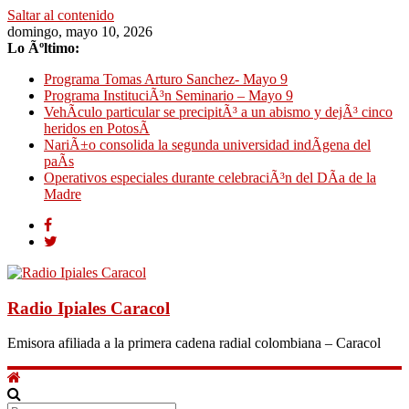
Saltar al contenido
domingo, mayo 10, 2026
Lo Ãºltimo:
Programa Tomas Arturo Sanchez- Mayo 9
Programa InstituciÃ³n Seminario – Mayo 9
VehÃ­culo particular se precipitÃ³ a un abismo y dejÃ³ cinco
heridos en PotosÃ­
NariÃ±o consolida la segunda universidad indÃ­gena del
paÃ­s
Operativos especiales durante celebraciÃ³n del DÃ­a de la
Madre
Radio Ipiales Caracol
Emisora afiliada a la primera cadena radial colombiana – Caracol