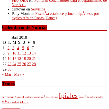
PIFJ-OEA
en
Nombran conciliadores para el departamento de
NariÃ±o
dantovas
en
Servicios
Patty Montt
en
FiscalÃ­a establece primera hipÃ³tesis por
explosiÃ³n en Rosas (Cauca)
Calendario de Noticias
abril 2018
D
L
M
X
J
V
S
1
2
3
4
5
6
7
8
9
10
11
12
13
14
15
16
17
18
19
20
21
22
23
24
25
26
27
28
29
30
« Mar
May »
Temas
Ipiales
aniversario
Caracol
Cultura
cumpleaÃ±os
Iglesia
ipialeÃ±os destacados
MÃºsica
radioipiales.co