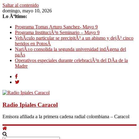
Saltar al contenido
domingo, mayo 10, 2026
Lo Ãºltimo:
Programa Tomas Arturo Sanchez- Mayo 9
Programa InstituciÃ³n Seminario – Mayo 9
VehÃ­culo particular se precipitÃ³ a un abismo y dejÃ³ cinco
heridos en PotosÃ­
NariÃ±o consolida la segunda universidad indÃ­gena del
paÃ­s
Operativos especiales durante celebraciÃ³n del DÃ­a de la
Madre
Radio Ipiales Caracol
Emisora afiliada a la primera cadena radial colombiana – Caracol