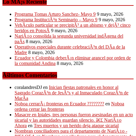
Lo MÃ¡s Reciente
Programa Tomas Arturo Sanchez- Mayo 9
9 mayo, 2026
Programa InstituciÃ³n Seminario – Mayo 9
9 mayo, 2026
VehÃ­culo particular se precipitÃ³ a un abismo y dejÃ³ cinco
heridos en PotosÃ­
9 mayo, 2026
NariÃ±o consolida la segunda universidad indÃ­gena del
paÃ­s
8 mayo, 2026
Operativos especiales durante celebraciÃ³n del DÃ­a de la
Madre
8 mayo, 2026
Ecuador y Colombia deberÃ¡n eliminar arancel por orden de
la comunidad Andina
8 mayo, 2026
Ãšltimos Comentarios
coralandresDJ
en
Inician fiestas patronales en honor al
Sagrado CorazÃ³n de JesÃºs y al Inmaculado CorazÃ³n de
MarÃ­a
Noboa cerrarÃ¡ fronteras en Ecuador ????????
en
Noboa
ordena cerrar las fronteras
Masacre en Ipiales, tres personas fueron asesinadas en un acto
sicarial y las autoridades guardan silencio. â€£ NariÃ±o
Ahora
en
Tres muertos y un herido deja ataque sicarial
Nombran conciliadores para el departamento de NariÃ±o -