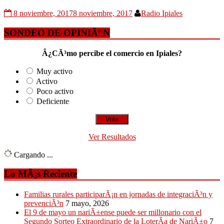
8 noviembre, 2017
8 noviembre, 2017
Radio Ipiales
SONDEO DE OPINIÃ“N
Â¿CÃ³mo percibe el comercio en Ipiales?
Muy activo
Activo
Poco activo
Deficiente
Ver Resultados
Cargando ...
Lo MÃ¡s Reciente
Familias rurales participarÃ¡n en jornadas de integraciÃ³n y
prevenciÃ³n
7 mayo, 2026
El 9 de mayo un nariÃ±ense puede ser millonario con el
Segundo Sorteo Extraordinario de la LoterÃ­a de NariÃ±o
7