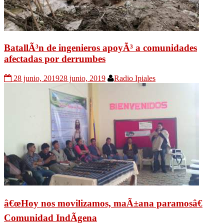
BatallÃ³n de ingenieros apoyÃ³ a comunidades
afectadas por derrumbes
28 junio, 2019
28 junio, 2019
Radio Ipiales
â€œHoy nos movilizamos, maÃ±ana paramosâ€
Comunidad IndÃ­gena