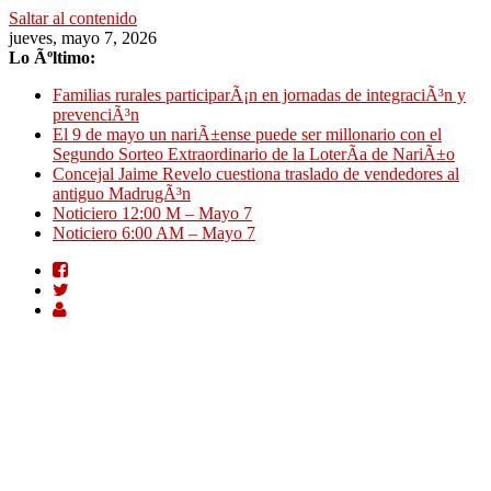
Saltar al contenido
jueves, mayo 7, 2026
Lo Ãºltimo:
Familias rurales participarÃ¡n en jornadas de integraciÃ³n y
prevenciÃ³n
El 9 de mayo un nariÃ±ense puede ser millonario con el
Segundo Sorteo Extraordinario de la LoterÃ­a de NariÃ±o
Concejal Jaime Revelo cuestiona traslado de vendedores al
antiguo MadrugÃ³n
Noticiero 12:00 M – Mayo 7
Noticiero 6:00 AM – Mayo 7