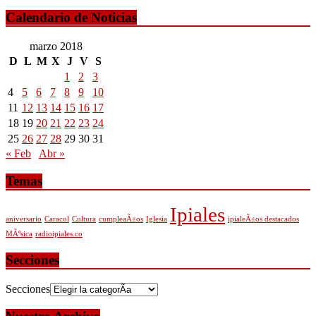
Calendario de Noticias
marzo 2018
D
L
M
X
J
V
S
1
2
3
4
5
6
7
8
9
10
11
12
13
14
15
16
17
18
19
20
21
22
23
24
25
26
27
28
29
30
31
« Feb
Abr »
Temas
Ipiales
aniversario
Caracol
Cultura
cumpleaÃ±os
Iglesia
ipialeÃ±os destacados
MÃºsica
radioipiales.co
Secciones
Secciones