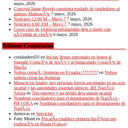
mayo, 2026
Concejal Jaime Revelo cuestiona traslado de vendedores al
antiguo MadrugÃ³n
7 mayo, 2026
Noticiero 12:00 M – Mayo 7
7 mayo, 2026
Noticiero 6:00 AM – Mayo 7
7 mayo, 2026
Grave caso de violencia intrafamiliar deja a mujer con
pÃ©rdida de visiÃ³n
6 mayo, 2026
Ãšltimos Comentarios
coralandresDJ
en
Inician fiestas patronales en honor al
Sagrado CorazÃ³n de JesÃºs y al Inmaculado CorazÃ³n de
MarÃ­a
Noboa cerrarÃ¡ fronteras en Ecuador ????????
en
Noboa
ordena cerrar las fronteras
Masacre en Ipiales, tres personas fueron asesinadas en un acto
sicarial y las autoridades guardan silencio. â€£ NariÃ±o
Ahora
en
Tres muertos y un herido deja ataque sicarial
Nombran conciliadores para el departamento de NariÃ±o -
PIFJ-OEA
en
Nombran conciliadores para el departamento de
NariÃ±o
dantovas
en
Servicios
Patty Montt
en
FiscalÃ­a establece primera hipÃ³tesis por
explosiÃ³n en Rosas (Cauca)