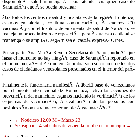
disponibleÂ salud municipalÂ para atender cualquier caso de
SarampiÃ³n que Â se pueda presentar.
â€œTodos los centros de salud y hospitales de la regiÃ³n fronteriza,
estamos en alerta y continua comunicaciÃ³n, Â tenemos 270
vacunas Â y con el Instituto departamental de salud de NariÃ±o, se
maneja un procedimiento de reposiciÃ³n para Â que esta cantidad se
mantenga o se ampliÃ© segÃºn sea el casoâ€ expresÃ³ Orbes.
Po su parte Ana MarÃ­a Revelo Secretaria de Salud, indicÃ³ que
hasta el momento no hay ningÃºn caso de SarampiÃ³n reportado en
el municipio, aÃ±adiÃ³ que en Colombia solo se conoce de los dos
casos de ciudadanos venezolanos presentados en el interior del paÃ­
s.
Finalmente la funcionaria manifestÃ³ Â â€œEl paso de venezolanos
por el puente internacional de Rumichaca, activa las acciones de
prevenciÃ³n del municipio, estamos haciendo la verificaciÃ³n de los
esquemas de vacunaciÃ³n, Â evaluaciÃ³n de las personas con
posibles sÃ­ntomas y una cobertura de Â vacunaciÃ³nâ€.
←
Noticiero 12.00 M – Marzo 23
Se asignan 14 subsidios de vivienda rural en el municipio
→