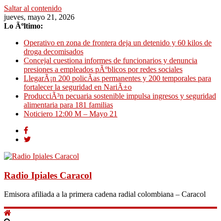
Saltar al contenido
jueves, mayo 21, 2026
Lo Ãºltimo:
Operativo en zona de frontera deja un detenido y 60 kilos de
droga decomisados
Concejal cuestiona informes de funcionarios y denuncia
presiones a empleados pÃºblicos por redes sociales
LlegarÃ¡n 200 policÃ­as permanentes y 200 temporales para
fortalecer la seguridad en NariÃ±o
ProducciÃ³n pecuaria sostenible impulsa ingresos y seguridad
alimentaria para 181 familias
Noticiero 12:00 M – Mayo 21
Radio Ipiales Caracol
Emisora afiliada a la primera cadena radial colombiana – Caracol