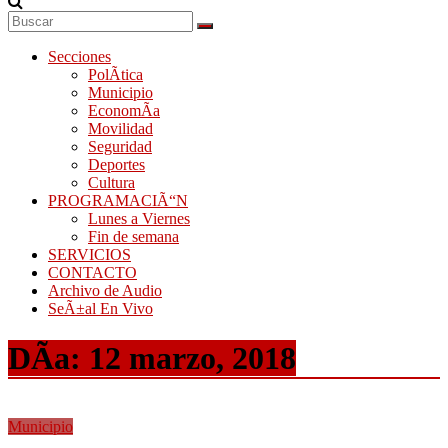
Secciones
PolÃ­tica
Municipio
EconomÃ­a
Movilidad
Seguridad
Deportes
Cultura
PROGRAMACIÃ“N
Lunes a Viernes
Fin de semana
SERVICIOS
CONTACTO
Archivo de Audio
SeÃ±al En Vivo
DÃ­a:
12 marzo, 2018
Municipio