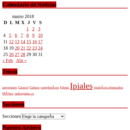
Calendario de Noticias
marzo 2018
D
L
M
X
J
V
S
1
2
3
4
5
6
7
8
9
10
11
12
13
14
15
16
17
18
19
20
21
22
23
24
25
26
27
28
29
30
31
« Feb
Abr »
Temas
Ipiales
aniversario
Caracol
Cultura
cumpleaÃ±os
Iglesia
ipialeÃ±os destacados
MÃºsica
radioipiales.co
Secciones
Secciones
Nuestro Archivo