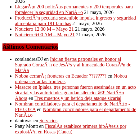
2026
LlegarÃ¡n 200 policÃ­as permanentes y 200 temporales para
fortalecer la seguridad en NariÃ±o
21 mayo, 2026
ProducciÃ³n pecuaria sostenible impulsa ingresos y seguridad
alimentaria para 181 familias
21 mayo, 2026
Noticiero 12:00 M – Mayo 21
21 mayo, 2026
Noticiero 6:00 AM – Mayo 21
21 mayo, 2026
Ãšltimos Comentarios
coralandresDJ
en
Inician fiestas patronales en honor al
Sagrado CorazÃ³n de JesÃºs y al Inmaculado CorazÃ³n de
MarÃ­a
Noboa cerrarÃ¡ fronteras en Ecuador ????????
en
Noboa
ordena cerrar las fronteras
Masacre en Ipiales, tres personas fueron asesinadas en un acto
sicarial y las autoridades guardan silencio. â€£ NariÃ±o
Ahora
en
Tres muertos y un herido deja ataque sicarial
Nombran conciliadores para el departamento de NariÃ±o -
PIFJ-OEA
en
Nombran conciliadores para el departamento de
NariÃ±o
dantovas
en
Servicios
Patty Montt
en
FiscalÃ­a establece primera hipÃ³tesis por
explosiÃ³n en Rosas (Cauca)