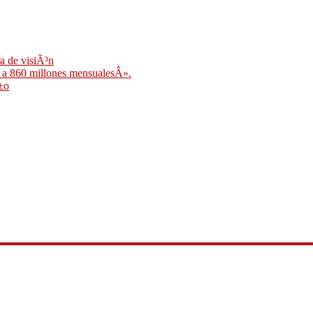
a de visiÃ³n
y a 860 millones mensualesÂ».
±o