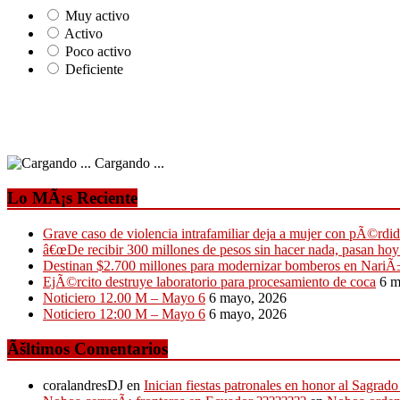
Muy activo
Activo
Poco activo
Deficiente
Cargando ...
Lo MÃ¡s Reciente
Grave caso de violencia intrafamiliar deja a mujer con pÃ©rdid
â€œDe recibir 300 millones de pesos sin hacer nada, pasan ho
Destinan $2.700 millones para modernizar bomberos en NariÃ
EjÃ©rcito destruye laboratorio para procesamiento de coca
6 m
Noticiero 12.00 M – Mayo 6
6 mayo, 2026
Noticiero 12:00 M – Mayo 6
6 mayo, 2026
Ãšltimos Comentarios
coralandresDJ
en
Inician fiestas patronales en honor al Sagr