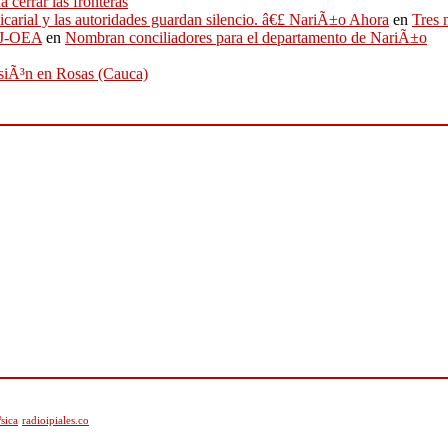
 cerrar las fronteras
sicarial y las autoridades guardan silencio. â€£ NariÃ±o Ahora
en
Tres 
IFJ-OEA
en
Nombran conciliadores para el departamento de NariÃ±o
osiÃ³n en Rosas (Cauca)
sica
radioipiales.co