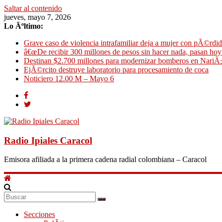
Saltar al contenido
jueves, mayo 7, 2026
Lo Ãºltimo:
Grave caso de violencia intrafamiliar deja a mujer con pÃ©rdid
â€œDe recibir 300 millones de pesos sin hacer nada, pasan ho
Destinan $2.700 millones para modernizar bomberos en NariÃ
EjÃ©rcito destruye laboratorio para procesamiento de coca
Noticiero 12.00 M – Mayo 6
Radio Ipiales Caracol
Emisora afiliada a la primera cadena radial colombiana – Caracol
Secciones