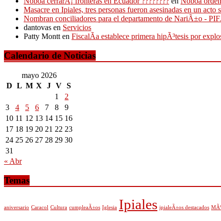
Noboa cerrarÃ¡ fronteras en Ecuador ????????
en
Noboa ordena
Masacre en Ipiales, tres personas fueron asesinadas en un acto 
Nombran conciliadores para el departamento de NariÃ±o - P
dantovas
en
Servicios
Patty Montt
en
FiscalÃ­a establece primera hipÃ³tesis por expl
Calendario de Noticias
mayo 2026
D
L
M
X
J
V
S
1
2
3
4
5
6
7
8
9
10
11
12
13
14
15
16
17
18
19
20
21
22
23
24
25
26
27
28
29
30
31
« Abr
Temas
Ipiales
aniversario
Caracol
Cultura
cumpleaÃ±os
Iglesia
ipialeÃ±os destacados
MÃº