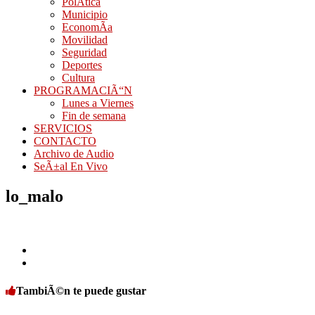
PolÃ­tica
Municipio
EconomÃ­a
Movilidad
Seguridad
Deportes
Cultura
PROGRAMACIÃ“N
Lunes a Viernes
Fin de semana
SERVICIOS
CONTACTO
Archivo de Audio
SeÃ±al En Vivo
lo_malo
TambiÃ©n te puede gustar