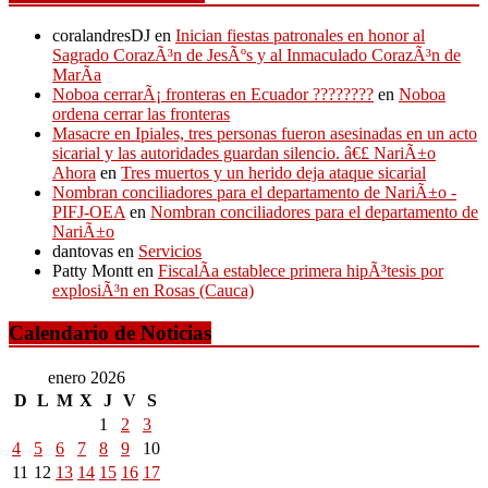
coralandresDJ
en
Inician fiestas patronales en honor al
Sagrado CorazÃ³n de JesÃºs y al Inmaculado CorazÃ³n de
MarÃ­a
Noboa cerrarÃ¡ fronteras en Ecuador ????????
en
Noboa
ordena cerrar las fronteras
Masacre en Ipiales, tres personas fueron asesinadas en un acto
sicarial y las autoridades guardan silencio. â€£ NariÃ±o
Ahora
en
Tres muertos y un herido deja ataque sicarial
Nombran conciliadores para el departamento de NariÃ±o -
PIFJ-OEA
en
Nombran conciliadores para el departamento de
NariÃ±o
dantovas
en
Servicios
Patty Montt
en
FiscalÃ­a establece primera hipÃ³tesis por
explosiÃ³n en Rosas (Cauca)
Calendario de Noticias
enero 2026
D
L
M
X
J
V
S
1
2
3
4
5
6
7
8
9
10
11
12
13
14
15
16
17