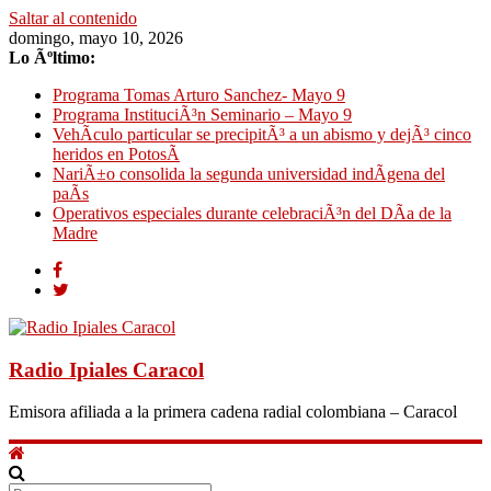
Saltar al contenido
domingo, mayo 10, 2026
Lo Ãºltimo:
Programa Tomas Arturo Sanchez- Mayo 9
Programa InstituciÃ³n Seminario – Mayo 9
VehÃ­culo particular se precipitÃ³ a un abismo y dejÃ³ cinco
heridos en PotosÃ­
NariÃ±o consolida la segunda universidad indÃ­gena del
paÃ­s
Operativos especiales durante celebraciÃ³n del DÃ­a de la
Madre
Radio Ipiales Caracol
Emisora afiliada a la primera cadena radial colombiana – Caracol