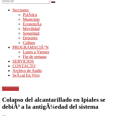
Secciones
PolÃ­tica
Municipio
EconomÃ­a
Movilidad
Seguridad
Deportes
Cultura
PROGRAMACIÃ“N
Lunes a Viernes
Fin de semana
SERVICIOS
CONTACTO
Archivo de Audio
SeÃ±al En Vivo
Municipio
Colapso del alcantarillado en Ipiales se
debiÃ³ a la antigÃ¼edad del sistema