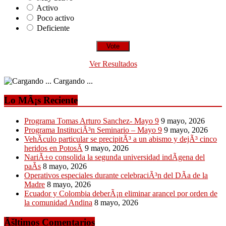
Activo
Poco activo
Deficiente
Ver Resultados
Cargando ...
Lo MÃ¡s Reciente
Programa Tomas Arturo Sanchez- Mayo 9
9 mayo, 2026
Programa InstituciÃ³n Seminario – Mayo 9
9 mayo, 2026
VehÃ­culo particular se precipitÃ³ a un abismo y dejÃ³ cinco
heridos en PotosÃ­
9 mayo, 2026
NariÃ±o consolida la segunda universidad indÃ­gena del
paÃ­s
8 mayo, 2026
Operativos especiales durante celebraciÃ³n del DÃ­a de la
Madre
8 mayo, 2026
Ecuador y Colombia deberÃ¡n eliminar arancel por orden de
la comunidad Andina
8 mayo, 2026
Ãšltimos Comentarios