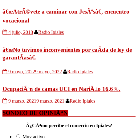
â€œAtrÃ©vete a caminar con JesÃºsâ€, encuentro
vocacional
4 julio, 2018
Radio Ipiales
â€œNo tuvimos inconvenientes por caÃ­da de ley de
garantÃ­asâ€.
9 mayo, 2022
9 mayo, 2022
Radio Ipiales
OcupaciÃ³n de camas UCI en NariÃ±o 16,6%.
9 marzo, 2021
9 marzo, 2021
Radio Ipiales
SONDEO DE OPINIÃ“N
Â¿CÃ³mo percibe el comercio en Ipiales?
Muy activo