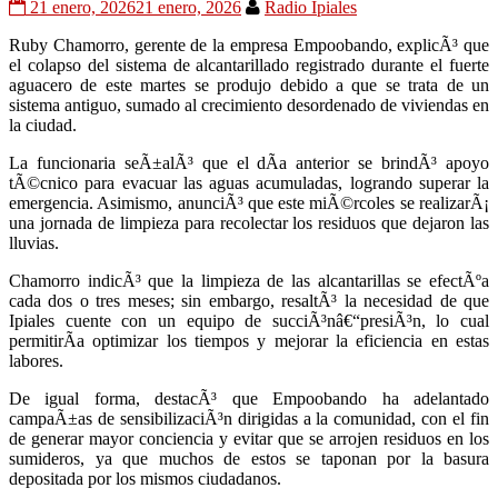
21 enero, 2026
21 enero, 2026
Radio Ipiales
Ruby Chamorro, gerente de la empresa Empoobando, explicÃ³ que
el colapso del sistema de alcantarillado registrado durante el fuerte
aguacero de este martes se produjo debido a que se trata de un
sistema antiguo, sumado al crecimiento desordenado de viviendas en
la ciudad.
La funcionaria seÃ±alÃ³ que el dÃ­a anterior se brindÃ³ apoyo
tÃ©cnico para evacuar las aguas acumuladas, logrando superar la
emergencia. Asimismo, anunciÃ³ que este miÃ©rcoles se realizarÃ¡
una jornada de limpieza para recolectar los residuos que dejaron las
lluvias.
Chamorro indicÃ³ que la limpieza de las alcantarillas se efectÃºa
cada dos o tres meses; sin embargo, resaltÃ³ la necesidad de que
Ipiales cuente con un equipo de succiÃ³nâ€“presiÃ³n, lo cual
permitirÃ­a optimizar los tiempos y mejorar la eficiencia en estas
labores.
De igual forma, destacÃ³ que Empoobando ha adelantado
campaÃ±as de sensibilizaciÃ³n dirigidas a la comunidad, con el fin
de generar mayor conciencia y evitar que se arrojen residuos en los
sumideros, ya que muchos de estos se taponan por la basura
depositada por los mismos ciudadanos.