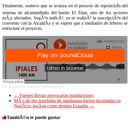
Finalmente, sostuvo que se avanza en el proceso de reposicioÌn del
sistema de alcantarillado del barrio El Tejar, uno de los sectores
mÃ¡s afectados. SegÃºn indicÃ³, ya se realizÃ³ la suscripciÃ³n del
convenio con la AlcaldÃ­a y se espera que a mediados de febrero se
estructure el proyecto.
radioipiales
Â·
21 ENERO GT EMPOOBANDO
←
Fuertes lluvias provocaron inundaciones
MÃ¡s de dos toneladas de marihuana fueron incautadas en
NariÃ±o: tenÃ­an como destino Ecuador
→
TambiÃ©n te puede gustar