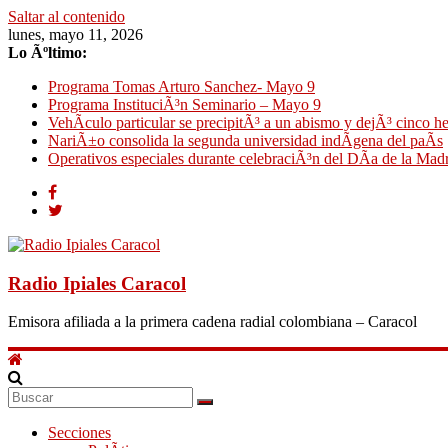
Saltar al contenido
lunes, mayo 11, 2026
Lo Ãºltimo:
Programa Tomas Arturo Sanchez- Mayo 9
Programa InstituciÃ³n Seminario – Mayo 9
VehÃ­culo particular se precipitÃ³ a un abismo y dejÃ³ cinco h
NariÃ±o consolida la segunda universidad indÃ­gena del paÃ­s
Operativos especiales durante celebraciÃ³n del DÃ­a de la Mad
Radio Ipiales Caracol
Emisora afiliada a la primera cadena radial colombiana – Caracol
Secciones