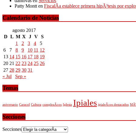
dantovas
en
Servicios
Patty Montt
en
FiscalÃ­a establece primera hipÃ³tesis por expl
Calendario de Noticias
agosto 2017
D
L
M
X
J
V
S
1
2
3
4
5
6
7
8
9
10
11
12
13
14
15
16
17
18
19
20
21
22
23
24
25
26
27
28
29
30
31
« Jul
Sep »
Temas
Ipiales
aniversario
Caracol
Cultura
cumpleaÃ±os
Iglesia
ipialeÃ±os destacados
MÃº
Secciones
Secciones