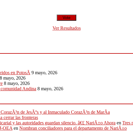
Ver Resultados
eridos en PotosÃ­
9 mayo, 2026
8 mayo, 2026
re
8 mayo, 2026
a comunidad Andina
8 mayo, 2026
ado CorazÃ³n de JesÃºs y al Inmaculado CorazÃ³n de MarÃ­a
 cerrar las fronteras
sicarial y las autoridades guardan silencio. â€£ NariÃ±o Ahora
en
Tres 
IFJ-OEA
en
Nombran conciliadores para el departamento de NariÃ±o