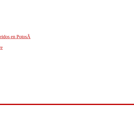
eridos en PotosÃ­
re