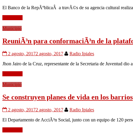
El Banco de la RepÃºblicaÂ a travÃ©s de su agencia cultural realizar
Leer mÃ¡s
Municipio
ReuniÃ³n para conformaciÃ³n de la plataf
2 agosto, 2017
2 agosto, 2017
Radio Ipiales
Jhon Jairo de la Cruz, representante de la Secretaria de Juventud dio 
Leer mÃ¡s
Municipio
Se construyen planes de vida en los barrios
2 agosto, 2017
2 agosto, 2017
Radio Ipiales
El Departamento de AcciÃ³n Social, junto con un equipo de 120 person
Leer mÃ¡s