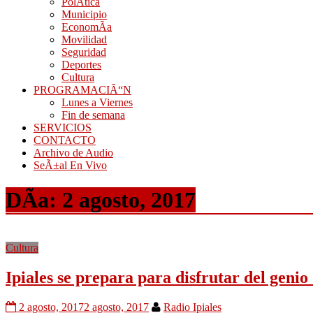
PolÃ­tica
Municipio
EconomÃ­a
Movilidad
Seguridad
Deportes
Cultura
PROGRAMACIÃ“N
Lunes a Viernes
Fin de semana
SERVICIOS
CONTACTO
Archivo de Audio
SeÃ±al En Vivo
DÃ­a:
2 agosto, 2017
Cultura
Ipiales se prepara para disfrutar del genio
2 agosto, 2017
2 agosto, 2017
Radio Ipiales