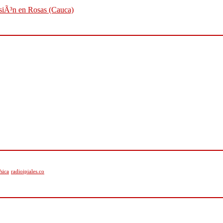
osiÃ³n en Rosas (Cauca)
sica
radioipiales.co