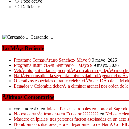
Poco activo
Deficiente
Cargando ...
Lo MÃ¡s Reciente
Programa Tomas Arturo Sanchez- Mayo 9
9 mayo, 2026
Programa InstituciÃ³n Seminario – Mayo 9
9 mayo, 2026
VehÃ­culo particular se precipitÃ³ a un abismo y dejÃ³ cinco h
NariÃ±o consolida la segunda universidad indÃ­gena del paÃ­s
Operativos especiales durante celebraciÃ³n del DÃ­a de la Mad
Ecuador y Colombia deberÃ¡n eliminar arancel por orden de l
Ãšltimos Comentarios
coralandresDJ
en
Inician fiestas patronales en honor al Sagr
Noboa cerrarÃ¡ fronteras en Ecuador ????????
en
Noboa ordena
Masacre en Ipiales, tres personas fueron asesinadas en un acto 
Nombran conciliadores para el departamento de NariÃ±o - P