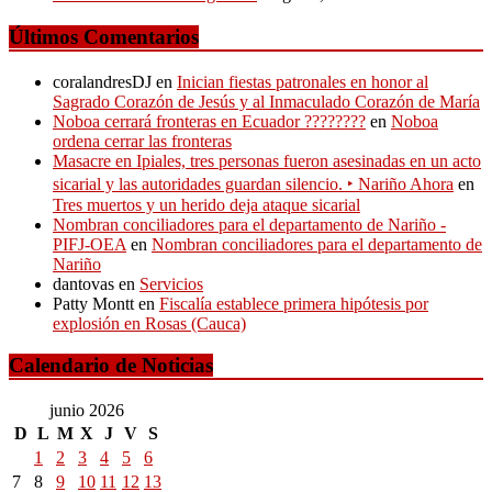
Últimos Comentarios
coralandresDJ
en
Inician fiestas patronales en honor al
Sagrado Corazón de Jesús y al Inmaculado Corazón de María
Noboa cerrará fronteras en Ecuador ????????
en
Noboa
ordena cerrar las fronteras
Masacre en Ipiales, tres personas fueron asesinadas en un acto
sicarial y las autoridades guardan silencio. ‣ Nariño Ahora
en
Tres muertos y un herido deja ataque sicarial
Nombran conciliadores para el departamento de Nariño -
PIFJ-OEA
en
Nombran conciliadores para el departamento de
Nariño
dantovas
en
Servicios
Patty Montt
en
Fiscalía establece primera hipótesis por
explosión en Rosas (Cauca)
Calendario de Noticias
junio 2026
D
L
M
X
J
V
S
1
2
3
4
5
6
7
8
9
10
11
12
13