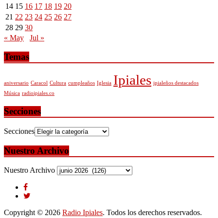
14
15
16
17
18
19
20
21
22
23
24
25
26
27
28
29
30
« May
Jul »
Temas
Ipiales
aniversario
Caracol
Cultura
cumpleaños
Iglesia
ipialeños destacados
Música
radioipiales.co
Secciones
Secciones
Nuestro Archivo
Nuestro Archivo
Copyright © 2026
Radio Ipiales
. Todos los derechos reservados.