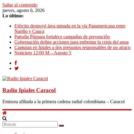
Saltar al contenido
jueves, agosto 6, 2026
Lo último:
Ejército destruyó área minada en la vía Panamericana entre
Nariño y Cauca
Patrulla Púrpura fortalece campañas de prevención
Gobernación define acciones para enfrentar la crisis del agua
Capturan en Ipiales a dos presuntos responsables de un atraco
Noticiero 12:00 M – Agosto 5
Radio Ipiales Caracol
Emisora afiliada a la primera cadena radial colombiana – Caracol