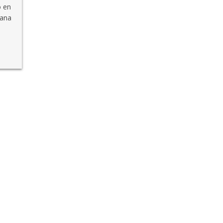
o en
iana