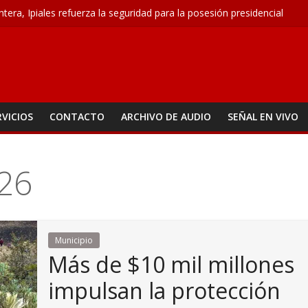
ontera, Ipiales refuerza la seguridad para la posesión presidencial
atoma, la propuesta que busca acabar con los problemas de agua en 
n seguridad para el 7 de agosto con patrullajes y puestos de control
o conquista ocho medallas
 M – Agosto 6
RVICIOS
CONTACTO
ARCHIVO DE AUDIO
SEÑAL EN VIVO
026
Municipio
Más de $10 mil millones
impulsan la protección