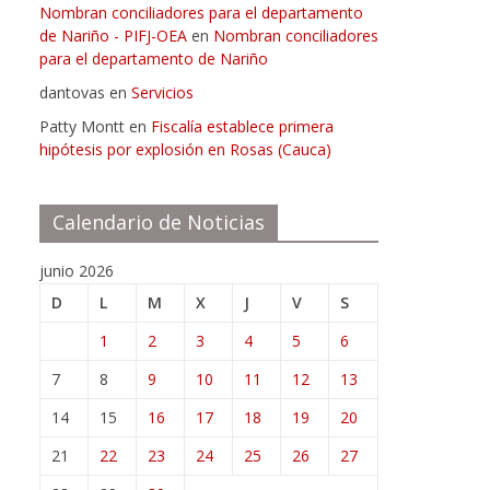
Nombran conciliadores para el departamento
de Nariño - PIFJ-OEA
en
Nombran conciliadores
para el departamento de Nariño
dantovas
en
Servicios
Patty Montt
en
Fiscalía establece primera
hipótesis por explosión en Rosas (Cauca)
Calendario de Noticias
junio 2026
D
L
M
X
J
V
S
1
2
3
4
5
6
7
8
9
10
11
12
13
14
15
16
17
18
19
20
21
22
23
24
25
26
27