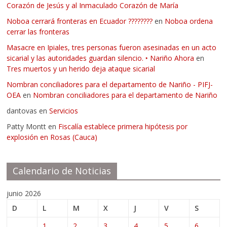
Corazón de Jesús y al Inmaculado Corazón de María
Noboa cerrará fronteras en Ecuador ????????
en
Noboa ordena
cerrar las fronteras
Masacre en Ipiales, tres personas fueron asesinadas en un acto
sicarial y las autoridades guardan silencio. ‣ Nariño Ahora
en
Tres muertos y un herido deja ataque sicarial
Nombran conciliadores para el departamento de Nariño - PIFJ-
OEA
en
Nombran conciliadores para el departamento de Nariño
dantovas
en
Servicios
Patty Montt
en
Fiscalía establece primera hipótesis por
explosión en Rosas (Cauca)
Calendario de Noticias
junio 2026
D
L
M
X
J
V
S
1
2
3
4
5
6