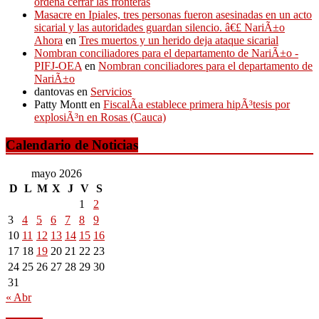
ordena cerrar las fronteras
Masacre en Ipiales, tres personas fueron asesinadas en un acto
sicarial y las autoridades guardan silencio. â€£ NariÃ±o
Ahora
en
Tres muertos y un herido deja ataque sicarial
Nombran conciliadores para el departamento de NariÃ±o -
PIFJ-OEA
en
Nombran conciliadores para el departamento de
NariÃ±o
dantovas
en
Servicios
Patty Montt
en
FiscalÃ­a establece primera hipÃ³tesis por
explosiÃ³n en Rosas (Cauca)
Calendario de Noticias
mayo 2026
D
L
M
X
J
V
S
1
2
3
4
5
6
7
8
9
10
11
12
13
14
15
16
17
18
19
20
21
22
23
24
25
26
27
28
29
30
31
« Abr