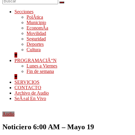
Secciones
PolÃ­tica
Municipio
EconomÃ­a
Movilidad
Seguridad
Deportes
Cultura
PROGRAMACIÃ“N
Lunes a Viernes
Fin de semana
SERVICIOS
CONTACTO
Archivo de Audio
SeÃ±al En Vivo
Audio
Noticiero 6:00 AM – Mayo 19