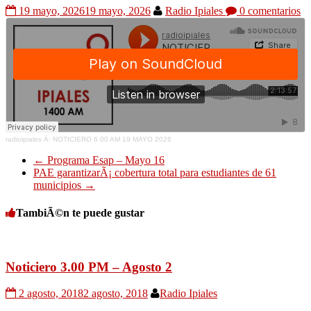
19 mayo, 2026
19 mayo, 2026
Radio Ipiales
0 comentarios
radioipiales
Â·
NOTICIERO 6 00 AM 19 MAYO 2026
←
Programa Esap – Mayo 16
PAE garantizarÃ¡ cobertura total para estudiantes de 61
municipios
→
TambiÃ©n te puede gustar
Noticiero 3.00 PM – Agosto 2
2 agosto, 2018
2 agosto, 2018
Radio Ipiales