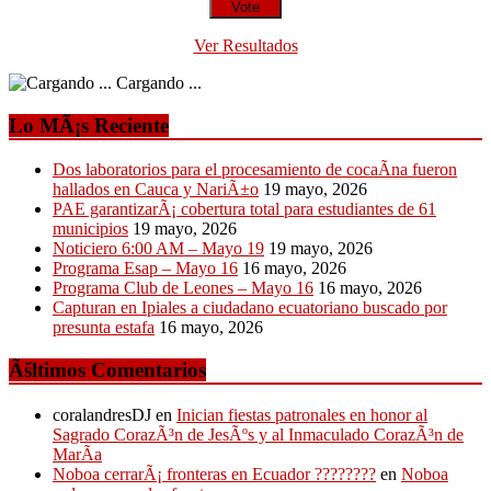
Ver Resultados
Cargando ...
Lo MÃ¡s Reciente
Dos laboratorios para el procesamiento de cocaÃ­na fueron
hallados en Cauca y NariÃ±o
19 mayo, 2026
PAE garantizarÃ¡ cobertura total para estudiantes de 61
municipios
19 mayo, 2026
Noticiero 6:00 AM – Mayo 19
19 mayo, 2026
Programa Esap – Mayo 16
16 mayo, 2026
Programa Club de Leones – Mayo 16
16 mayo, 2026
Capturan en Ipiales a ciudadano ecuatoriano buscado por
presunta estafa
16 mayo, 2026
Ãšltimos Comentarios
coralandresDJ
en
Inician fiestas patronales en honor al
Sagrado CorazÃ³n de JesÃºs y al Inmaculado CorazÃ³n de
MarÃ­a
Noboa cerrarÃ¡ fronteras en Ecuador ????????
en
Noboa