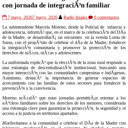
con jornada de integraciÃ³n familiar
7 mayo, 2026
7 mayo, 2026
Radio Ipiales
0 comentarios
La subintendente Marcela Moreno, desde la Policial de infancia y
adolescencia, informÃ³ que, en el marco de la celebraciÃ³n del DÃ­a
de la Madre, se desarrollarÃ¡ un encuentro en la vereda Loma de
Suras, con el propÃ³sito de celebrar el dÃ­a de la Madre, fortalecer
la integraciÃ³n comunitaria y promover la protecciÃ³n de los
derechos de niÃ±os, niÃ±as y adolescentes.
La uniformada explicÃ³ que la elecciÃ³n de la zona rural responde a
una estrategia de descentralizaciÃ³n institucional, buscando una
mayor interacciÃ³n con las comunidades campesinas e indÃ­genas.
Asimismo, destacÃ³ la importancia de generar espacios de
acercamiento con las familias de estos sectores para fortalecer la
prevenciÃ³n y la convivencia.
Moreno seÃ±alÃ³ que estas jornadas permitirÃ¡n orientar a los
nÃºcleos familiares sobre los derechos de los menores, considerada
una estrategia clave para garantizar la protecciÃ³n, la seguridad y el
acceso a la justicia en territorios apartados.
â€œInvitamos a la comunidad a celebrar el DÃ­a de la Madre con