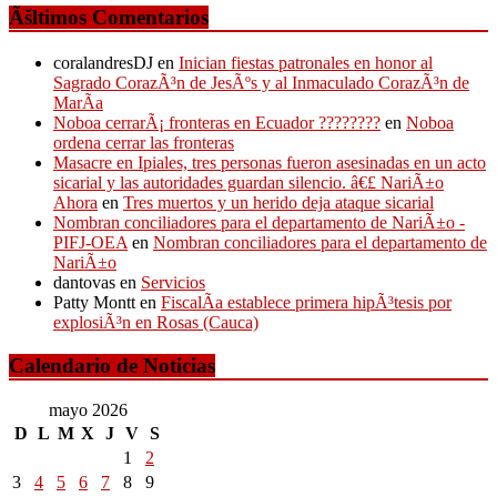
Ãšltimos Comentarios
coralandresDJ
en
Inician fiestas patronales en honor al
Sagrado CorazÃ³n de JesÃºs y al Inmaculado CorazÃ³n de
MarÃ­a
Noboa cerrarÃ¡ fronteras en Ecuador ????????
en
Noboa
ordena cerrar las fronteras
Masacre en Ipiales, tres personas fueron asesinadas en un acto
sicarial y las autoridades guardan silencio. â€£ NariÃ±o
Ahora
en
Tres muertos y un herido deja ataque sicarial
Nombran conciliadores para el departamento de NariÃ±o -
PIFJ-OEA
en
Nombran conciliadores para el departamento de
NariÃ±o
dantovas
en
Servicios
Patty Montt
en
FiscalÃ­a establece primera hipÃ³tesis por
explosiÃ³n en Rosas (Cauca)
Calendario de Noticias
mayo 2026
D
L
M
X
J
V
S
1
2
3
4
5
6
7
8
9