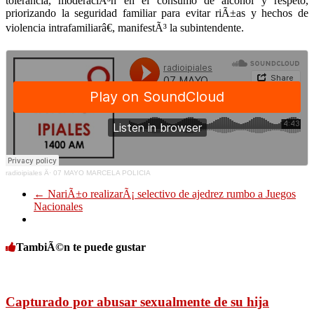
tolerancia, moderaciÃ³n en el consumo de alcohol y respeto,
priorizando la seguridad familiar para evitar riÃ±as y hechos de
violencia intrafamiliarâ€, manifestÃ³ la subintendente.
radioipiales
Â·
07 MAYO MARCELA POLICIA
←
NariÃ±o realizarÃ¡ selectivo de ajedrez rumbo a Juegos
Nacionales
TambiÃ©n te puede gustar
Capturado por abusar sexualmente de su hija