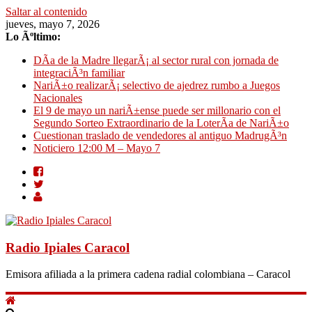
Saltar al contenido
jueves, mayo 7, 2026
Lo Ãºltimo:
DÃ­a de la Madre llegarÃ¡ al sector rural con jornada de
integraciÃ³n familiar
NariÃ±o realizarÃ¡ selectivo de ajedrez rumbo a Juegos
Nacionales
El 9 de mayo un nariÃ±ense puede ser millonario con el
Segundo Sorteo Extraordinario de la LoterÃ­a de NariÃ±o
Cuestionan traslado de vendedores al antiguo MadrugÃ³n
Noticiero 12:00 M – Mayo 7
Radio Ipiales Caracol
Emisora afiliada a la primera cadena radial colombiana – Caracol