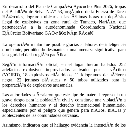
En desarrollo del Plan de CampaÃ±a Ayacucho Plus 2026, tropas
del BatallÃ³n de Selva N.Âº 53, orgÃ¡nico de la Fuerza de Tarea
HÃ©rcules, lograron ubicar en las Ãºltimas horas un depÃ³sito
ilegal de explosivos en zona rural de Tumaco, NariÃ±o, que
pertenecerÃ­a a la autodenominada Coordinadora Nacional
EjÃ©rcito Bolivariano GAO-r â€œIvÃ¡n RÃ­osâ€.
La operaciÃ³n militar fue posible gracias a labores de inteligencia
dominante, permitiendo desmantelar una amenaza significativa para
la seguridad de la regiÃ³n pacÃ­fica.
SegÃºn informaciÃ³n oficial, en el lugar fueron hallados 252
artefactos explosivos improvisados activados por la vÃ­ctima
(VOIED), 18 explosivos cilÃ­ndricos, 11 kilogramos de pÃ³lvora
negra, 22 jeringas plÃ¡sticas y 50 tubos utilizados para la
preparaciÃ³n de explosivos artesanales.
Las autoridades seÃ±alaron que este tipo de material representa un
grave riesgo para la poblaciÃ³n civil y constituye una violaciÃ³n a
los derechos humanos y al derecho internacional humanitario,
especialmente por el peligro que genera para niÃ±os, niÃ±as y
adolescentes de las comunidades cercanas.
Asimismo, indicaron que el hallazgo evidencia la intenciÃ³n de los