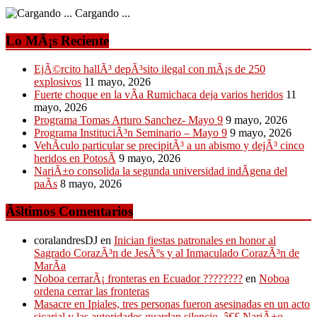
Cargando ...
Lo MÃ¡s Reciente
EjÃ©rcito hallÃ³ depÃ³sito ilegal con mÃ¡s de 250
explosivos
11 mayo, 2026
Fuerte choque en la vÃ­a Rumichaca deja varios heridos
11
mayo, 2026
Programa Tomas Arturo Sanchez- Mayo 9
9 mayo, 2026
Programa InstituciÃ³n Seminario – Mayo 9
9 mayo, 2026
VehÃ­culo particular se precipitÃ³ a un abismo y dejÃ³ cinco
heridos en PotosÃ­
9 mayo, 2026
NariÃ±o consolida la segunda universidad indÃ­gena del
paÃ­s
8 mayo, 2026
Ãšltimos Comentarios
coralandresDJ
en
Inician fiestas patronales en honor al
Sagrado CorazÃ³n de JesÃºs y al Inmaculado CorazÃ³n de
MarÃ­a
Noboa cerrarÃ¡ fronteras en Ecuador ????????
en
Noboa
ordena cerrar las fronteras
Masacre en Ipiales, tres personas fueron asesinadas en un acto
sicarial y las autoridades guardan silencio. â€£ NariÃ±o