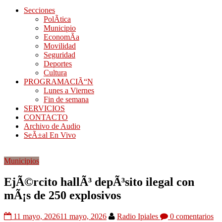
Secciones
PolÃ­tica
Municipio
EconomÃ­a
Movilidad
Seguridad
Deportes
Cultura
PROGRAMACIÃ“N
Lunes a Viernes
Fin de semana
SERVICIOS
CONTACTO
Archivo de Audio
SeÃ±al En Vivo
Municipios
EjÃ©rcito hallÃ³ depÃ³sito ilegal con
mÃ¡s de 250 explosivos
11 mayo, 2026
11 mayo, 2026
Radio Ipiales
0 comentarios