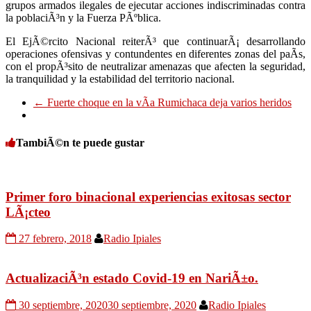
grupos armados ilegales de ejecutar acciones indiscriminadas contra
la poblaciÃ³n y la Fuerza PÃºblica.
El EjÃ©rcito Nacional reiterÃ³ que continuarÃ¡ desarrollando
operaciones ofensivas y contundentes en diferentes zonas del paÃ­s,
con el propÃ³sito de neutralizar amenazas que afecten la seguridad,
la tranquilidad y la estabilidad del territorio nacional.
←
Fuerte choque en la vÃ­a Rumichaca deja varios heridos
TambiÃ©n te puede gustar
Primer foro binacional experiencias exitosas sector
LÃ¡cteo
27 febrero, 2018
Radio Ipiales
ActualizaciÃ³n estado Covid-19 en NariÃ±o.
30 septiembre, 2020
30 septiembre, 2020
Radio Ipiales