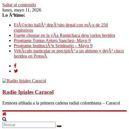
Saltar al contenido
lunes, mayo 11, 2026
Lo Ãºltimo:
EjÃ©rcito hallÃ³ depÃ³sito ilegal con mÃ¡s de 250
explosivos
Fuerte choque en la vÃ­a Rumichaca deja varios heridos
Programa Tomas Arturo Sanchez- Mayo 9
Programa InstituciÃ³n Seminario – Mayo 9
VehÃ­culo particular se precipitÃ³ a un abismo y dejÃ³ cinco
heridos en PotosÃ­
Radio Ipiales Caracol
Emisora afiliada a la primera cadena radial colombiana – Caracol