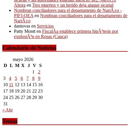
Ahora
en
Tres muertos y un herido deja ataque sicarial
Nombran conciliadores para el departamento de NariÃ±o -
PIFJ-OEA
en
Nombran conciliadores para el departamento de
NariÃ±o
dantovas
en
Servicios
Patty Montt
en
FiscalÃ­a establece primera hipÃ³tesis por
explosiÃ³n en Rosas (Cauca)
Calendario de Noticias
mayo 2026
D
L
M
X
J
V
S
1
2
3
4
5
6
7
8
9
10
11
12
13
14
15
16
17
18
19
20
21
22
23
24
25
26
27
28
29
30
31
« Abr
Temas