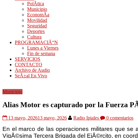
PolÃ­tica
Municipio
EconomÃ­a
Movilidad
Seguridad
Deportes
Cultura
PROGRAMACIÃ“N
Lunes a Viernes
Fin de semana
SERVICIOS
CONTACTO
Archivo de Audio
SeÃ±al En Vivo
Municipio
Alias Motor es capturado por la Fuerza PÃ
13 mayo, 2026
13 mayo, 2026
Radio Ipiales
0 comentarios
En el marco de las operaciones militares que se 
VigÃ©sima Tercera Brigada del EjÃ©rcito, en coordin