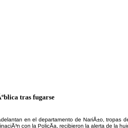
ºblica tras fugarse
adelantan en el departamento de NariÃ±o, tropas d
aciÃ³n con la PolicÃ­a, recibieron la alerta de la 