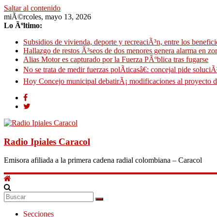
Saltar al contenido
miÃ©rcoles, mayo 13, 2026
Lo Ãºltimo:
Subsidios de vivienda, deporte y recreaciÃ³n, entre los benefic
Hallazgo de restos Ã³seos de dos menores genera alarma en zona
Alias Motor es capturado por la Fuerza PÃºblica tras fugarse
No se trata de medir fuerzas polÃ­ticasâ€: concejal pide soluc
Hoy Concejo municipal debatirÃ¡ modificaciones al proyecto 
Radio Ipiales Caracol
Emisora afiliada a la primera cadena radial colombiana – Caracol
Secciones