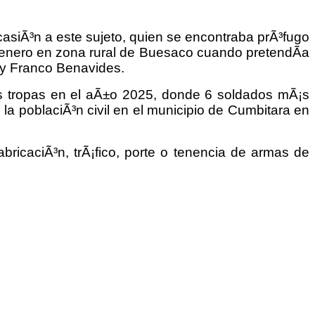
ocasiÃ³n a este sujeto, quien se encontraba prÃ³fugo
de enero en zona rural de Buesaco cuando pretendÃ­a
 y Franco Benavides.
las tropas en el aÃ±o 2025, donde 6 soldados mÃ¡s
la poblaciÃ³n civil en el municipio de Cumbitara en
fabricaciÃ³n, trÃ¡fico, porte o tenencia de armas de