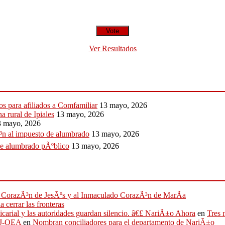
Ver Resultados
ios para afiliados a Comfamiliar
13 mayo, 2026
 rural de Ipiales
13 mayo, 2026
3 mayo, 2026
iÃ³n al impuesto de alumbrado
13 mayo, 2026
de alumbrado pÃºblico
13 mayo, 2026
ado CorazÃ³n de JesÃºs y al Inmaculado CorazÃ³n de MarÃ­a
 cerrar las fronteras
sicarial y las autoridades guardan silencio. â€£ NariÃ±o Ahora
en
Tres 
IFJ-OEA
en
Nombran conciliadores para el departamento de NariÃ±o