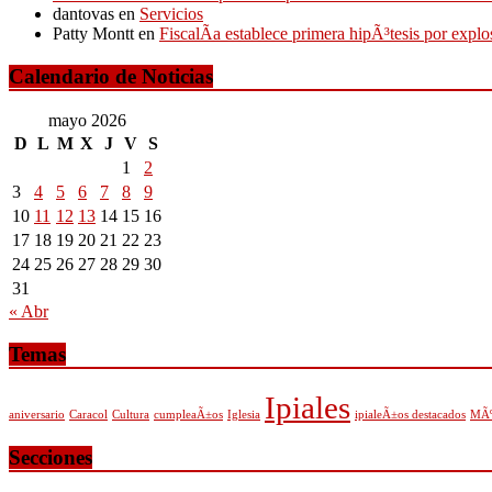
dantovas
en
Servicios
Patty Montt
en
FiscalÃ­a establece primera hipÃ³tesis por expl
Calendario de Noticias
mayo 2026
D
L
M
X
J
V
S
1
2
3
4
5
6
7
8
9
10
11
12
13
14
15
16
17
18
19
20
21
22
23
24
25
26
27
28
29
30
31
« Abr
Temas
Ipiales
aniversario
Caracol
Cultura
cumpleaÃ±os
Iglesia
ipialeÃ±os destacados
MÃº
Secciones