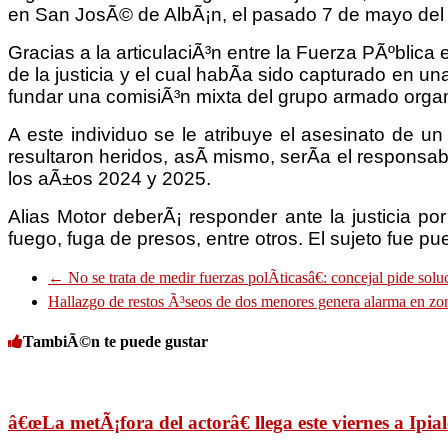
en San JosÃ© de AlbÃ¡n, el pasado 7 de mayo del
Gracias a la articulaciÃ³n entre la Fuerza PÃºblica
de la justicia y el cual habÃ­a sido capturado en 
fundar una comisiÃ³n mixta del grupo armado orga
A este individuo se le atribuye el asesinato de 
resultaron heridos, asÃ­ mismo, serÃ­a el responsa
los aÃ±os 2024 y 2025.
Alias Motor deberÃ¡ responder ante la justicia por 
fuego, fuga de presos, entre otros. El sujeto fue p
←
No se trata de medir fuerzas polÃ­ticasâ€: concejal pide so
Hallazgo de restos Ã³seos de dos menores genera alarma en zon
TambiÃ©n te puede gustar
â€œLa metÃ¡fora del actorâ€ llega este viernes a Ipial