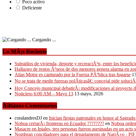
Poco activo
Deficiente
Cargando ...
Lo MÃ¡s Reciente
Subsidios de vivienda, deporte y recreaciÃ³n, entre los benefic
Hallazgo de restos Ã³seos de dos menores genera alarma en zona
Alias Motor es capturado por la Fuerza PÃºblica tras fugarse
1
No se trata de medir fuerzas polÃ­ticasâ€: concejal pide soluc
Hoy Concejo municipal debatirÃ¡ modificaciones al proyecto 
Noticiero 6:00 AM – Mayo 13
13 mayo, 2026
Ãšltimos Comentarios
coralandresDJ
en
Inician fiestas patronales en honor al Sagr
Noboa cerrarÃ¡ fronteras en Ecuador ????????
en
Noboa ordena
Masacre en Ipiales, tres personas fueron asesinadas en un acto 
Nombran conciliadores para el departamento de NariÃ±o - P