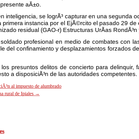
 presente aÃ±o.
 en inteligencia, se logrÃ³ capturar en una segunda 
una primera instancia por el EjÃ©rcito el pasado 29 
nizado residual (GAO-r) Estructuras UrÃ­as RondÃ³n
un soldado profesional en medio de combates con 
ble del confinamiento y desplazamientos forzados de 
los presuntos delitos de concierto para delinquir, 
uesto a disposiciÃ³n de las autoridades competentes.
luciÃ³n al impuesto de alumbrado
a rural de Ipiales
→
es