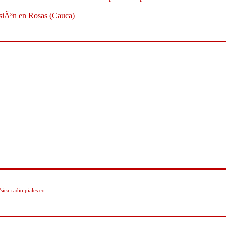
osiÃ³n en Rosas (Cauca)
sica
radioipiales.co