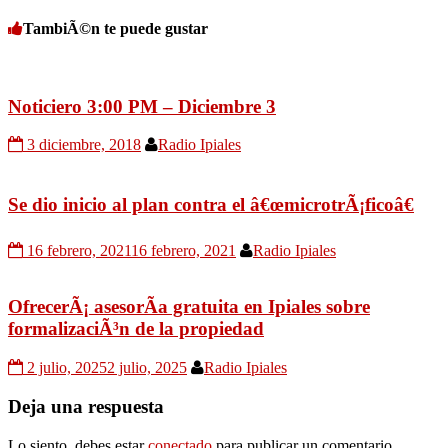
TambiÃ©n te puede gustar
Noticiero 3:00 PM – Diciembre 3
3 diciembre, 2018
Radio Ipiales
Se dio inicio al plan contra el â€œmicrotrÃ¡ficoâ€
16 febrero, 2021
16 febrero, 2021
Radio Ipiales
OfrecerÃ¡ asesorÃ­a gratuita en Ipiales sobre
formalizaciÃ³n de la propiedad
2 julio, 2025
2 julio, 2025
Radio Ipiales
Deja una respuesta
Lo siento, debes estar
conectado
para publicar un comentario.