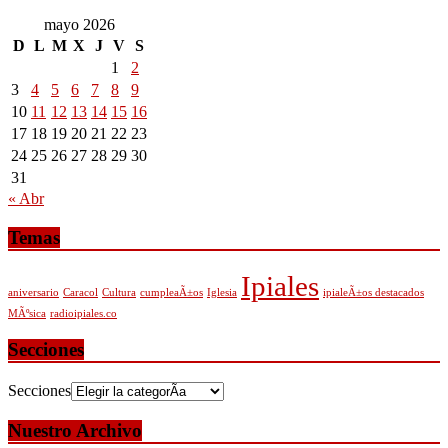
mayo 2026
D
L
M
X
J
V
S
1
2
3
4
5
6
7
8
9
10
11
12
13
14
15
16
17
18
19
20
21
22
23
24
25
26
27
28
29
30
31
« Abr
Temas
Ipiales
aniversario
Caracol
Cultura
cumpleaÃ±os
Iglesia
ipialeÃ±os destacados
MÃºsica
radioipiales.co
Secciones
Secciones
Nuestro Archivo