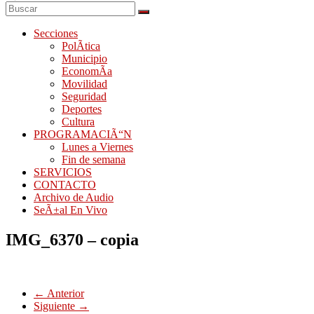
Secciones
PolÃ­tica
Municipio
EconomÃ­a
Movilidad
Seguridad
Deportes
Cultura
PROGRAMACIÃ“N
Lunes a Viernes
Fin de semana
SERVICIOS
CONTACTO
Archivo de Audio
SeÃ±al En Vivo
IMG_6370 – copia
← Anterior
Siguiente →