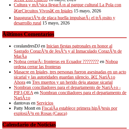
Cultura y mÃºsica llegarÃ¡n al parque cultural La Pola con
â€œCircuitos Vivosâ€ en Ipiales
15 mayo, 2026
InauguraciÃ³n de placa huella impulsarÃ¡ el trÃ¡nsito y
desarrollo rural
15 mayo, 2026
Ãšltimos Comentarios
coralandresDJ
en
Inician fiestas patronales en honor al
Sagrado CorazÃ³n de JesÃºs y al Inmaculado CorazÃ³n de
MarÃ­a
Noboa cerrarÃ¡ fronteras en Ecuador ????????
en
Noboa
ordena cerrar las fronteras
Masacre en Ipiales, tres personas fueron asesinadas en un acto
sicarial y las autoridades guardan silencio. â€£ NariÃ±o
Ahora
en
Tres muertos y un herido deja ataque sicarial
Nombran conciliadores para el departamento de NariÃ±o -
PIFJ-OEA
en
Nombran conciliadores para el departamento de
NariÃ±o
dantovas
en
Servicios
Patty Montt
en
FiscalÃ­a establece primera hipÃ³tesis por
explosiÃ³n en Rosas (Cauca)
Calendario de Noticias