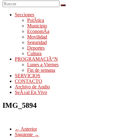
Secciones
PolÃ­tica
Municipio
EconomÃ­a
Movilidad
Seguridad
Deportes
Cultura
PROGRAMACIÃ“N
Lunes a Viernes
Fin de semana
SERVICIOS
CONTACTO
Archivo de Audio
SeÃ±al En Vivo
IMG_5894
← Anterior
Siguiente →