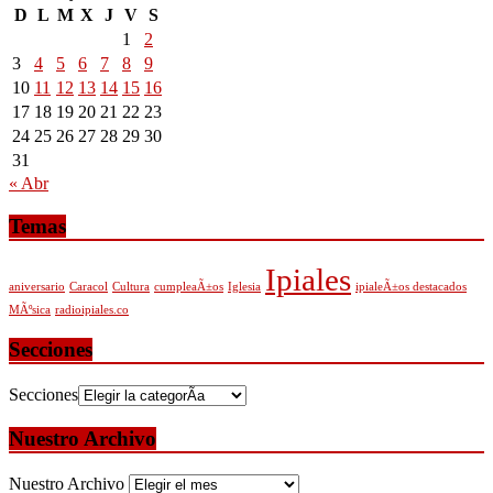
D
L
M
X
J
V
S
1
2
3
4
5
6
7
8
9
10
11
12
13
14
15
16
17
18
19
20
21
22
23
24
25
26
27
28
29
30
31
« Abr
Temas
Ipiales
aniversario
Caracol
Cultura
cumpleaÃ±os
Iglesia
ipialeÃ±os destacados
MÃºsica
radioipiales.co
Secciones
Secciones
Nuestro Archivo
Nuestro Archivo