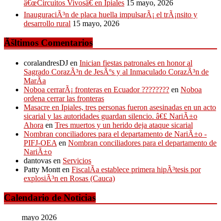
â€œCircuitos Vivosâ€ en Ipiales
15 mayo, 2026
InauguraciÃ³n de placa huella impulsarÃ¡ el trÃ¡nsito y
desarrollo rural
15 mayo, 2026
Ãšltimos Comentarios
coralandresDJ
en
Inician fiestas patronales en honor al
Sagrado CorazÃ³n de JesÃºs y al Inmaculado CorazÃ³n de
MarÃ­a
Noboa cerrarÃ¡ fronteras en Ecuador ????????
en
Noboa
ordena cerrar las fronteras
Masacre en Ipiales, tres personas fueron asesinadas en un acto
sicarial y las autoridades guardan silencio. â€£ NariÃ±o
Ahora
en
Tres muertos y un herido deja ataque sicarial
Nombran conciliadores para el departamento de NariÃ±o -
PIFJ-OEA
en
Nombran conciliadores para el departamento de
NariÃ±o
dantovas
en
Servicios
Patty Montt
en
FiscalÃ­a establece primera hipÃ³tesis por
explosiÃ³n en Rosas (Cauca)
Calendario de Noticias
mayo 2026