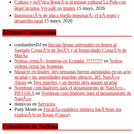
Cultura y mÃºsica llegarÃ¡n al parque cultural La Pola con
â€œCircuitos Vivosâ€ en Ipiales
15 mayo, 2026
InauguraciÃ³n de placa huella impulsarÃ¡ el trÃ¡nsito y
desarrollo rural
15 mayo, 2026
Ãšltimos Comentarios
coralandresDJ
en
Inician fiestas patronales en honor al
Sagrado CorazÃ³n de JesÃºs y al Inmaculado CorazÃ³n de
MarÃ­a
Noboa cerrarÃ¡ fronteras en Ecuador ????????
en
Noboa
ordena cerrar las fronteras
Masacre en Ipiales, tres personas fueron asesinadas en un acto
sicarial y las autoridades guardan silencio. â€£ NariÃ±o
Ahora
en
Tres muertos y un herido deja ataque sicarial
Nombran conciliadores para el departamento de NariÃ±o -
PIFJ-OEA
en
Nombran conciliadores para el departamento de
NariÃ±o
dantovas
en
Servicios
Patty Montt
en
FiscalÃ­a establece primera hipÃ³tesis por
explosiÃ³n en Rosas (Cauca)
Calendario de Noticias