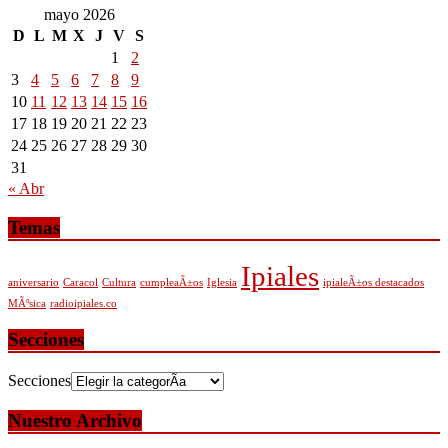
mayo 2026
D
L
M
X
J
V
S
1
2
3
4
5
6
7
8
9
10
11
12
13
14
15
16
17
18
19
20
21
22
23
24
25
26
27
28
29
30
31
« Abr
Temas
Ipiales
aniversario
Caracol
Cultura
cumpleaÃ±os
Iglesia
ipialeÃ±os destacados
MÃºsica
radioipiales.co
Secciones
Secciones
Nuestro Archivo