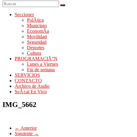
Secciones
PolÃ­tica
Municipio
EconomÃ­a
Movilidad
Seguridad
Deportes
Cultura
PROGRAMACIÃ“N
Lunes a Viernes
Fin de semana
SERVICIOS
CONTACTO
Archivo de Audio
SeÃ±al En Vivo
IMG_5662
← Anterior
Siguiente →