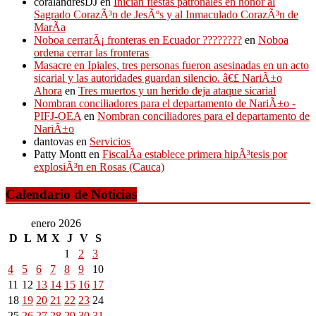
coralandresDJ
en
Inician fiestas patronales en honor al
Sagrado CorazÃ³n de JesÃºs y al Inmaculado CorazÃ³n de
MarÃ­a
Noboa cerrarÃ¡ fronteras en Ecuador ????????
en
Noboa
ordena cerrar las fronteras
Masacre en Ipiales, tres personas fueron asesinadas en un acto
sicarial y las autoridades guardan silencio. â€£ NariÃ±o
Ahora
en
Tres muertos y un herido deja ataque sicarial
Nombran conciliadores para el departamento de NariÃ±o -
PIFJ-OEA
en
Nombran conciliadores para el departamento de
NariÃ±o
dantovas
en
Servicios
Patty Montt
en
FiscalÃ­a establece primera hipÃ³tesis por
explosiÃ³n en Rosas (Cauca)
Calendario de Noticias
enero 2026
D
L
M
X
J
V
S
1
2
3
4
5
6
7
8
9
10
11
12
13
14
15
16
17
18
19
20
21
22
23
24
25
26
27
28
29
30
31