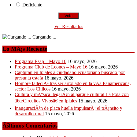
Deficiente
Ver Resultados
Cargando ...
Lo MÃ¡s Reciente
Programa Esap – Mayo 16
16 mayo, 2026
Programa Club de Leones – Mayo 16
16 mayo, 2026
Capturan en Ipiales a ciudadano ecuatoriano buscado por
presunta estafa
16 mayo, 2026
Hombre falleciÃ³ tras ser arrollado en la vÃ­a Panamericana,
sector Los Chilcos
16 mayo, 2026
Cultura y mÃºsica llegarÃ¡n al parque cultural La Pola con
â€œCircuitos Vivosâ€ en Ipiales
15 mayo, 2026
InauguraciÃ³n de placa huella impulsarÃ¡ el trÃ¡nsito y
desarrollo rural
15 mayo, 2026
Ãšltimos Comentarios