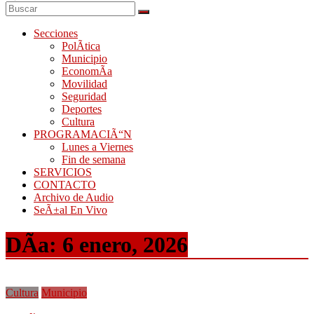
Secciones
PolÃ­tica
Municipio
EconomÃ­a
Movilidad
Seguridad
Deportes
Cultura
PROGRAMACIÃ“N
Lunes a Viernes
Fin de semana
SERVICIOS
CONTACTO
Archivo de Audio
SeÃ±al En Vivo
DÃ­a:
6 enero, 2026
Cultura
Municipio