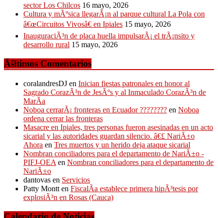
sector Los Chilcos
16 mayo, 2026
Cultura y mÃºsica llegarÃ¡n al parque cultural La Pola con
â€œCircuitos Vivosâ€ en Ipiales
15 mayo, 2026
InauguraciÃ³n de placa huella impulsarÃ¡ el trÃ¡nsito y
desarrollo rural
15 mayo, 2026
Ãšltimos Comentarios
coralandresDJ
en
Inician fiestas patronales en honor al
Sagrado CorazÃ³n de JesÃºs y al Inmaculado CorazÃ³n de
MarÃ­a
Noboa cerrarÃ¡ fronteras en Ecuador ????????
en
Noboa
ordena cerrar las fronteras
Masacre en Ipiales, tres personas fueron asesinadas en un acto
sicarial y las autoridades guardan silencio. â€£ NariÃ±o
Ahora
en
Tres muertos y un herido deja ataque sicarial
Nombran conciliadores para el departamento de NariÃ±o -
PIFJ-OEA
en
Nombran conciliadores para el departamento de
NariÃ±o
dantovas
en
Servicios
Patty Montt
en
FiscalÃ­a establece primera hipÃ³tesis por
explosiÃ³n en Rosas (Cauca)
Calendario de Noticias