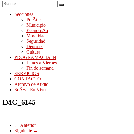
Secciones
PolÃ­tica
Municipio
EconomÃ­a
Movilidad
Seguridad
Deportes
Cultura
PROGRAMACIÃ“N
Lunes a Viernes
Fin de semana
SERVICIOS
CONTACTO
Archivo de Audio
SeÃ±al En Vivo
IMG_6145
← Anterior
Siguiente →