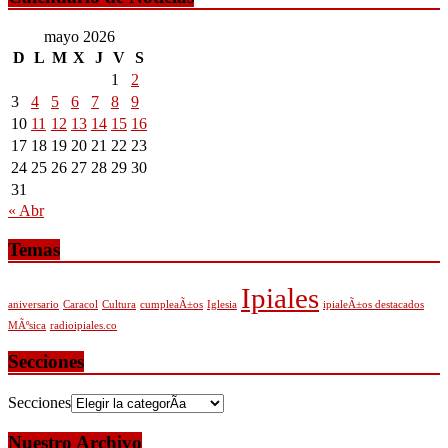
mayo 2026
D
L
M
X
J
V
S
1
2
3
4
5
6
7
8
9
10
11
12
13
14
15
16
17
18
19
20
21
22
23
24
25
26
27
28
29
30
31
« Abr
Temas
Ipiales
aniversario
Caracol
Cultura
cumpleaÃ±os
Iglesia
ipialeÃ±os destacados
MÃºsica
radioipiales.co
Secciones
Secciones
Nuestro Archivo