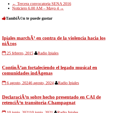
←
Tercera convocatoria SENA 2016
Noticiero 6.00 AM – Mayo 4
→
TambiÃ©n te puede gustar
Ipiales marchÃ³ en contra de la violencia hacia los
niÃ±os
25 febrero, 2015
Radio Ipiales
ContinÃºan fortaleciendo el legado musical en
comunidades indÃ­genas
6 agosto, 2024
6 agosto, 2024
Radio Ipiales
DeclaraciÃ³n sobre hecho presentado en CAI de
retenciÃ³n transitoria-Champagnat
10 junio, 2021
10 junio, 2021
Radio Ipiales