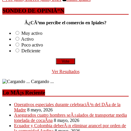
SONDEO DE OPINIÃ“N
Â¿CÃ³mo percibe el comercio en Ipiales?
Muy activo
Activo
Poco activo
Deficiente
Ver Resultados
Cargando ...
Lo MÃ¡s Reciente
Operativos especiales durante celebraciÃ³n del DÃ­a de la
Madre
8 mayo, 2026
Asegurados cuatro hombres seÃ±alados de transportar media
tonelada de cocaÃ­na
8 mayo, 2026
Ecuador y Colombia deberÃ¡n eliminar arancel por orden de
la comunidad Andina
8 mayo, 2026