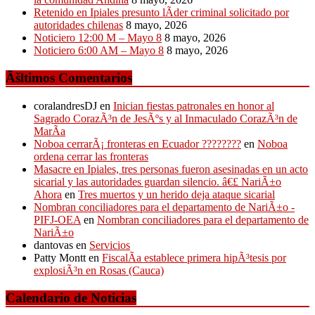
Retenido en Ipiales presunto lÃ­der criminal solicitado por
autoridades chilenas
8 mayo, 2026
Noticiero 12:00 M – Mayo 8
8 mayo, 2026
Noticiero 6:00 AM – Mayo 8
8 mayo, 2026
Ãšltimos Comentarios
coralandresDJ
en
Inician fiestas patronales en honor al
Sagrado CorazÃ³n de JesÃºs y al Inmaculado CorazÃ³n de
MarÃ­a
Noboa cerrarÃ¡ fronteras en Ecuador ????????
en
Noboa
ordena cerrar las fronteras
Masacre en Ipiales, tres personas fueron asesinadas en un acto
sicarial y las autoridades guardan silencio. â€£ NariÃ±o
Ahora
en
Tres muertos y un herido deja ataque sicarial
Nombran conciliadores para el departamento de NariÃ±o -
PIFJ-OEA
en
Nombran conciliadores para el departamento de
NariÃ±o
dantovas
en
Servicios
Patty Montt
en
FiscalÃ­a establece primera hipÃ³tesis por
explosiÃ³n en Rosas (Cauca)
Calendario de Noticias