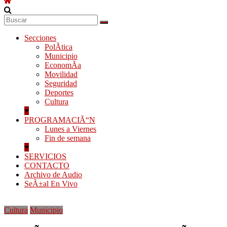
Secciones
PolÃ­tica
Municipio
EconomÃ­a
Movilidad
Seguridad
Deportes
Cultura
PROGRAMACIÃ“N
Lunes a Viernes
Fin de semana
SERVICIOS
CONTACTO
Archivo de Audio
SeÃ±al En Vivo
Cultura
Municipio