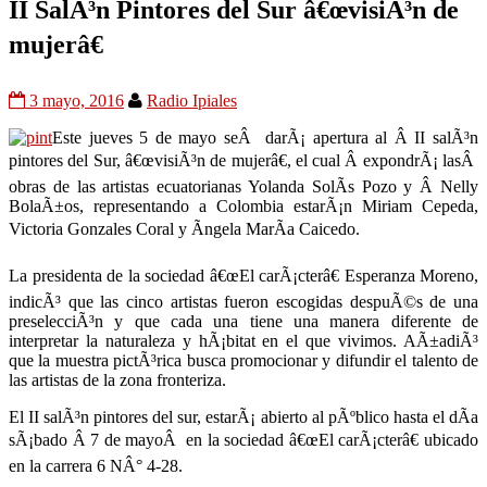
II SalÃ³n Pintores del Sur â€œvisiÃ³n de
mujerâ€
3 mayo, 2016
Radio Ipiales
Este jueves 5 de mayo seÂ darÃ¡ apertura al Â II salÃ³n
pintores del Sur, â€œvisiÃ³n de mujerâ€, el cual Â expondrÃ¡ lasÂ
obras de las artistas ecuatorianas Yolanda SolÃ­s Pozo y Â Nelly
BolaÃ±os, representando a Colombia estarÃ¡n Miriam Cepeda,
Victoria Gonzales Coral y Ãngela MarÃ­a Caicedo.
La presidenta de la sociedad â€œEl carÃ¡cterâ€ Esperanza Moreno,
indicÃ³ que las cinco artistas fueron escogidas despuÃ©s de una
preselecciÃ³n y que cada una tiene una manera diferente de
interpretar la naturaleza y hÃ¡bitat en el que vivimos. AÃ±adiÃ³
que la muestra pictÃ³rica busca promocionar y difundir el talento de
las artistas de la zona fronteriza.
El II salÃ³n pintores del sur, estarÃ¡ abierto al pÃºblico hasta el dÃ­a
sÃ¡bado Â 7 de mayoÂ en la sociedad â€œEl carÃ¡cterâ€ ubicado
en la carrera 6 NÂ° 4-28.