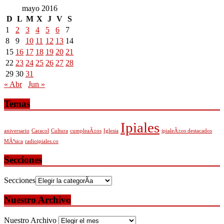
mayo 2016
D
L
M
X
J
V
S
1
2
3
4
5
6
7
8
9
10
11
12
13
14
15
16
17
18
19
20
21
22
23
24
25
26
27
28
29
30
31
« Abr
Jun »
Temas
Ipiales
aniversario
Caracol
Cultura
cumpleaÃ±os
Iglesia
ipialeÃ±os destacados
MÃºsica
radioipiales.co
Secciones
Secciones
Nuestro Archivo
Nuestro Archivo