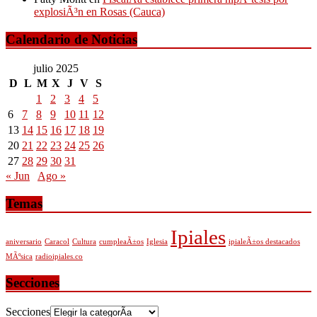
explosiÃ³n en Rosas (Cauca)
Calendario de Noticias
julio 2025
D
L
M
X
J
V
S
1
2
3
4
5
6
7
8
9
10
11
12
13
14
15
16
17
18
19
20
21
22
23
24
25
26
27
28
29
30
31
« Jun
Ago »
Temas
Ipiales
aniversario
Caracol
Cultura
cumpleaÃ±os
Iglesia
ipialeÃ±os destacados
MÃºsica
radioipiales.co
Secciones
Secciones