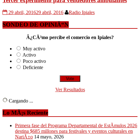
Tercer experimento para vendedores ambulantes
29 abril, 2016
29 abril, 2016
Radio Ipiales
SONDEO DE OPINIÃ“N
Â¿CÃ³mo percibe el comercio en Ipiales?
Muy activo
Activo
Poco activo
Deficiente
Ver Resultados
Cargando ...
Lo MÃ¡s Reciente
Primera fase del Programa Departamental de EstÃ­mulos 2026
destina $685 millones para festivales y eventos culturales en
NariÃ±o
14 mayo, 2026