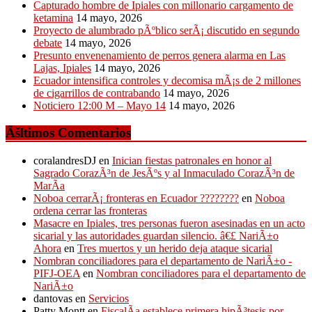
Capturado hombre de Ipiales con millonario cargamento de
ketamina
14 mayo, 2026
Proyecto de alumbrado pÃºblico serÃ¡ discutido en segundo
debate
14 mayo, 2026
Presunto envenenamiento de perros genera alarma en Las
Lajas, Ipiales
14 mayo, 2026
Ecuador intensifica controles y decomisa mÃ¡s de 2 millones
de cigarrillos de contrabando
14 mayo, 2026
Noticiero 12:00 M – Mayo 14
14 mayo, 2026
Ãšltimos Comentarios
coralandresDJ
en
Inician fiestas patronales en honor al
Sagrado CorazÃ³n de JesÃºs y al Inmaculado CorazÃ³n de
MarÃ­a
Noboa cerrarÃ¡ fronteras en Ecuador ????????
en
Noboa
ordena cerrar las fronteras
Masacre en Ipiales, tres personas fueron asesinadas en un acto
sicarial y las autoridades guardan silencio. â€£ NariÃ±o
Ahora
en
Tres muertos y un herido deja ataque sicarial
Nombran conciliadores para el departamento de NariÃ±o -
PIFJ-OEA
en
Nombran conciliadores para el departamento de
NariÃ±o
dantovas
en
Servicios
Patty Montt
en
FiscalÃ­a establece primera hipÃ³tesis por