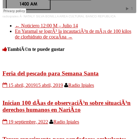
radioipiales
Â·
NATALY SILVA BONILLA AREA CULTURAL BANCO REPUBLICA
←
Noticiero 12:00 M – Julio 14
En Yaramal se logrÃ³ la incautaciÃ³n de mÃ¡s de 100 kilos
de clorhidrato de cocaÃ­na
→
TambiÃ©n te puede gustar
Feria del pescado para Semana Santa
15 abril, 2019
15 abril, 2019
Radio Ipiales
Inician 100 dÃ­as de observaciÃ³n sobre situaciÃ³n
derechos humanos en NariÃ±o
19 septiembre, 2022
Radio Ipiales