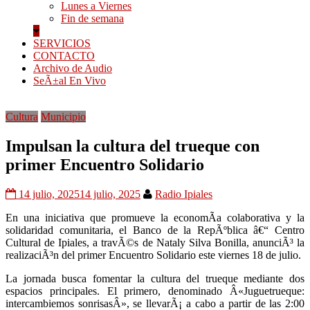
Lunes a Viernes
Fin de semana
SERVICIOS
CONTACTO
Archivo de Audio
SeÃ±al En Vivo
Cultura
Municipio
Impulsan la cultura del trueque con
primer Encuentro Solidario
14 julio, 2025
14 julio, 2025
Radio Ipiales
En una iniciativa que promueve la economÃ­a colaborativa y la
solidaridad comunitaria, el Banco de la RepÃºblica â€“ Centro
Cultural de Ipiales, a travÃ©s de Nataly Silva Bonilla, anunciÃ³ la
realizaciÃ³n del primer Encuentro Solidario este viernes 18 de julio.
La jornada busca fomentar la cultura del trueque mediante dos
espacios principales. El primero, denominado Â«Juguetrueque:
intercambiemos sonrisasÂ», se llevarÃ¡ a cabo a partir de las 2:00