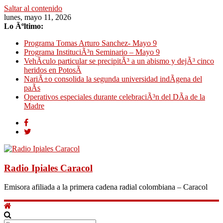
Saltar al contenido
lunes, mayo 11, 2026
Lo Ãºltimo:
Programa Tomas Arturo Sanchez- Mayo 9
Programa InstituciÃ³n Seminario – Mayo 9
VehÃ­culo particular se precipitÃ³ a un abismo y dejÃ³ cinco
heridos en PotosÃ­
NariÃ±o consolida la segunda universidad indÃ­gena del
paÃ­s
Operativos especiales durante celebraciÃ³n del DÃ­a de la
Madre
Radio Ipiales Caracol
Emisora afiliada a la primera cadena radial colombiana – Caracol