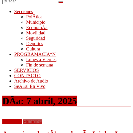
Secciones
PolÃ­tica
Municipio
EconomÃ­a
Movilidad
Seguridad
Deportes
Cultura
PROGRAMACIÃ“N
Lunes a Viernes
Fin de semana
SERVICIOS
CONTACTO
Archivo de Audio
SeÃ±al En Vivo
DÃ­a:
7 abril, 2025
Movilidad
Municipio