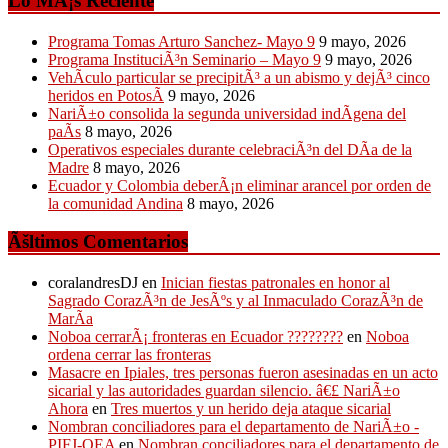
Lo MÃ¡s Reciente
Programa Tomas Arturo Sanchez- Mayo 9
9 mayo, 2026
Programa InstituciÃ³n Seminario – Mayo 9
9 mayo, 2026
VehÃ­culo particular se precipitÃ³ a un abismo y dejÃ³ cinco
heridos en PotosÃ­
9 mayo, 2026
NariÃ±o consolida la segunda universidad indÃ­gena del
paÃ­s
8 mayo, 2026
Operativos especiales durante celebraciÃ³n del DÃ­a de la
Madre
8 mayo, 2026
Ecuador y Colombia deberÃ¡n eliminar arancel por orden de
la comunidad Andina
8 mayo, 2026
Ãšltimos Comentarios
coralandresDJ
en
Inician fiestas patronales en honor al
Sagrado CorazÃ³n de JesÃºs y al Inmaculado CorazÃ³n de
MarÃ­a
Noboa cerrarÃ¡ fronteras en Ecuador ????????
en
Noboa
ordena cerrar las fronteras
Masacre en Ipiales, tres personas fueron asesinadas en un acto
sicarial y las autoridades guardan silencio. â€£ NariÃ±o
Ahora
en
Tres muertos y un herido deja ataque sicarial
Nombran conciliadores para el departamento de NariÃ±o -
PIFJ-OEA
en
Nombran conciliadores para el departamento de