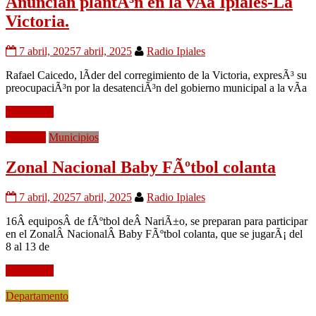
Anuncian plantÃ³n en la vÃ­a Ipiales-La
Victoria.
7 abril, 2025
7 abril, 2025
Radio Ipiales
Rafael Caicedo, lÃ­der del corregimiento de la Victoria, expresÃ³ su
preocupaciÃ³n por la desatenciÃ³n del gobierno municipal a la vÃ­a
Leer mÃ¡s
Deportes
Municipios
Zonal Nacional Baby FÃºtbol colanta
7 abril, 2025
7 abril, 2025
Radio Ipiales
16Â equiposÂ de fÃºtbol deÂ NariÃ±o, se preparan para participar
en el ZonalÂ NacionalÂ Baby FÃºtbol colanta, que se jugarÃ¡ del
8 al 13 de
Leer mÃ¡s
Departamento