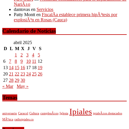
NariÃ±o
dantovas
en
Servicios
Patty Montt
en
FiscalÃ­a establece primera hipÃ³tesis por
explosiÃ³n en Rosas (Cauca)
Calendario de Noticias
abril 2025
D
L
M
X
J
V
S
1
2
3
4
5
6
7
8
9
10
11
12
13
14
15
16
17
18
19
20
21
22
23
24
25
26
27
28
29
30
« Mar
May »
Temas
Ipiales
aniversario
Caracol
Cultura
cumpleaÃ±os
Iglesia
ipialeÃ±os destacados
MÃºsica
radioipiales.co