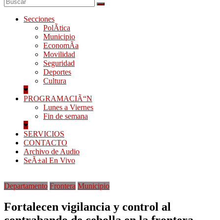
Secciones
PolÃ­tica
Municipio
EconomÃ­a
Movilidad
Seguridad
Deportes
Cultura
PROGRAMACIÃ“N
Lunes a Viernes
Fin de semana
SERVICIOS
CONTACTO
Archivo de Audio
SeÃ±al En Vivo
Departamento
Frontera
Municipio
Fortalecen vigilancia y control al