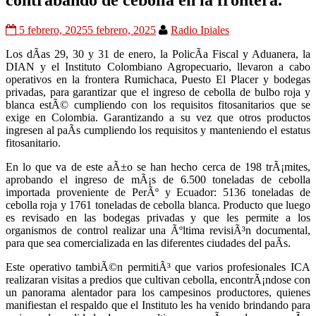
contrabando de cebolla en la frontera.
5 febrero, 2025
5 febrero, 2025
Radio Ipiales
Los dÃ­as 29, 30 y 31 de enero, la PolicÃ­a Fiscal y Aduanera, la
DIAN y el Instituto Colombiano Agropecuario, llevaron a cabo
operativos en la frontera Rumichaca, Puesto El Placer y bodegas
privadas, para garantizar que el ingreso de cebolla de bulbo roja y
blanca estÃ© cumpliendo con los requisitos fitosanitarios que se
exige en Colombia. Garantizando a su vez que otros productos
ingresen al paÃ­s cumpliendo los requisitos y manteniendo el estatus
fitosanitario.
En lo que va de este aÃ±o se han hecho cerca de 198 trÃ¡mites,
aprobando el ingreso de mÃ¡s de 6.500 toneladas de cebolla
importada proveniente de PerÃº y Ecuador: 5136 toneladas de
cebolla roja y 1761 toneladas de cebolla blanca. Producto que luego
es revisado en las bodegas privadas y que les permite a los
organismos de control realizar una Ãºltima revisiÃ³n documental,
para que sea comercializada en las diferentes ciudades del paÃ­s.
Este operativo tambiÃ©n permitiÃ³ que varios profesionales ICA
realizaran visitas a predios que cultivan cebolla, encontrÃ¡ndose con
un panorama alentador para los campesinos productores, quienes
manifiestan el respaldo que el Instituto les ha venido brindando para