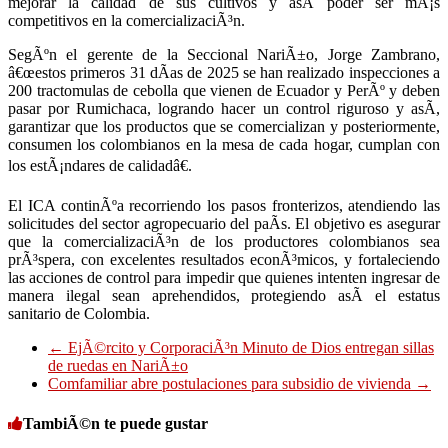
mejorar la calidad de sus cultivos y asÃ­ poder ser mÃ¡s
competitivos en la comercializaciÃ³n.
SegÃºn el gerente de la Seccional NariÃ±o, Jorge Zambrano,
â€œestos primeros 31 dÃ­as de 2025 se han realizado inspecciones a
200 tractomulas de cebolla que vienen de Ecuador y PerÃº y deben
pasar por Rumichaca, logrando hacer un control riguroso y asÃ­,
garantizar que los productos que se comercializan y posteriormente,
consumen los colombianos en la mesa de cada hogar, cumplan con
los estÃ¡ndares de calidadâ€.
El ICA continÃºa recorriendo los pasos fronterizos, atendiendo las
solicitudes del sector agropecuario del paÃ­s. El objetivo es asegurar
que la comercializaciÃ³n de los productores colombianos sea
prÃ³spera, con excelentes resultados econÃ³micos, y fortaleciendo
las acciones de control para impedir que quienes intenten ingresar de
manera ilegal sean aprehendidos, protegiendo asÃ­ el estatus
sanitario de Colombia.
←
EjÃ©rcito y CorporaciÃ³n Minuto de Dios entregan sillas
de ruedas en NariÃ±o
Comfamiliar abre postulaciones para subsidio de vivienda
→
TambiÃ©n te puede gustar