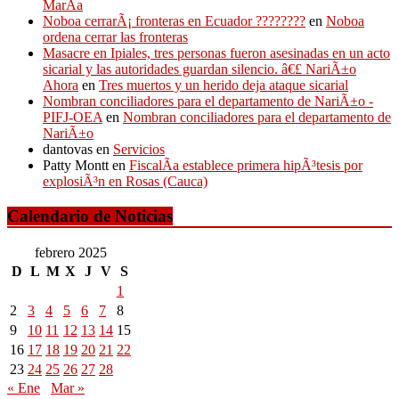
MarÃ­a
Noboa cerrarÃ¡ fronteras en Ecuador ????????
en
Noboa
ordena cerrar las fronteras
Masacre en Ipiales, tres personas fueron asesinadas en un acto
sicarial y las autoridades guardan silencio. â€£ NariÃ±o
Ahora
en
Tres muertos y un herido deja ataque sicarial
Nombran conciliadores para el departamento de NariÃ±o -
PIFJ-OEA
en
Nombran conciliadores para el departamento de
NariÃ±o
dantovas
en
Servicios
Patty Montt
en
FiscalÃ­a establece primera hipÃ³tesis por
explosiÃ³n en Rosas (Cauca)
Calendario de Noticias
febrero 2025
D
L
M
X
J
V
S
1
2
3
4
5
6
7
8
9
10
11
12
13
14
15
16
17
18
19
20
21
22
23
24
25
26
27
28
« Ene
Mar »