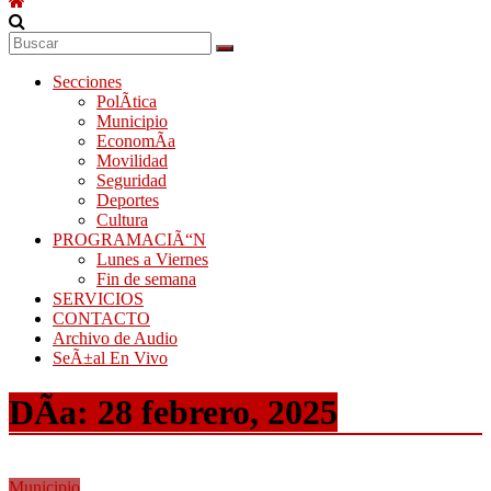
Secciones
PolÃ­tica
Municipio
EconomÃ­a
Movilidad
Seguridad
Deportes
Cultura
PROGRAMACIÃ“N
Lunes a Viernes
Fin de semana
SERVICIOS
CONTACTO
Archivo de Audio
SeÃ±al En Vivo
DÃ­a:
28 febrero, 2025
Municipio