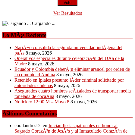
Ver Resultados
Cargando ...
Lo MÃ¡s Reciente
NariÃ±o consolida la segunda universidad indÃ­gena del
paÃ­s
8 mayo, 2026
Operativos especiales durante celebraciÃ³n del DÃ­a de la
Madre
8 mayo, 2026
Ecuador y Colombia deberÃ¡n eliminar arancel por orden de
la comunidad Andina
8 mayo, 2026
Retenido en Ipiales presunto lÃ­der criminal solicitado por
autoridades chilenas
8 mayo, 2026
Asegurados cuatro hombres seÃ±alados de transportar media
tonelada de cocaÃ­na
8 mayo, 2026
Noticiero 12:00 M – Mayo 8
8 mayo, 2026
Ãšltimos Comentarios
coralandresDJ
en
Inician fiestas patronales en honor al
Sagrado CorazÃ³n de JesÃºs y al Inmaculado CorazÃ³n de