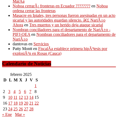
MarÃ­a
Noboa cerrarÃ¡ fronteras en Ecuador ????????
en
Noboa
ordena cerrar las fronteras
Masacre en Ipiales, tres personas fueron asesinadas en un acto
sicarial y las autoridades guardan silencio. â€£ NariÃ±o
Ahora
en
Tres muertos y un herido deja ataque sicarial
Nombran conciliadores para el departamento de NariÃ±o -
PIFJ-OEA
en
Nombran conciliadores para el departamento de
NariÃ±o
dantovas
en
Servicios
Patty Montt
en
FiscalÃ­a establece primera hipÃ³tesis por
explosiÃ³n en Rosas (Cauca)
Calendario de Noticias
febrero 2025
D
L
M
X
J
V
S
1
2
3
4
5
6
7
8
9
10
11
12
13
14
15
16
17
18
19
20
21
22
23
24
25
26
27
28
« Ene
Mar »