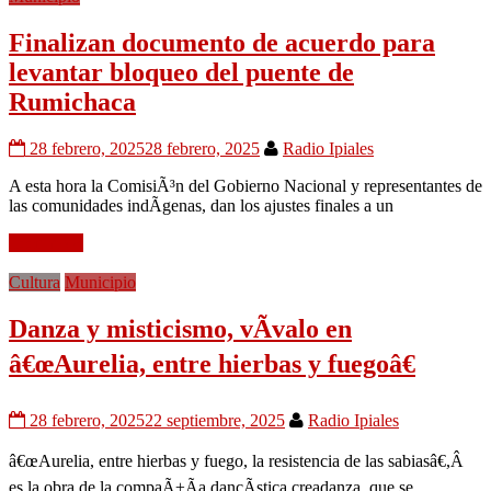
Finalizan documento de acuerdo para
levantar bloqueo del puente de
Rumichaca
28 febrero, 2025
28 febrero, 2025
Radio Ipiales
A esta hora la ComisiÃ³n del Gobierno Nacional y representantes de
las comunidades indÃ­genas, dan los ajustes finales a un
Leer mÃ¡s
Cultura
Municipio
Danza y misticismo, vÃ­valo en
â€œAurelia, entre hierbas y fuegoâ€
28 febrero, 2025
22 septiembre, 2025
Radio Ipiales
â€œAurelia, entre hierbas y fuego, la resistencia de las sabiasâ€,Â
es la obra de la compaÃ±Ã­a dancÃ­stica creadanza, que se