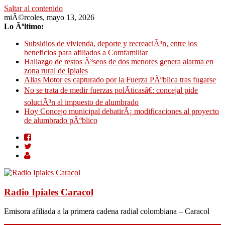
Saltar al contenido
miÃ©rcoles, mayo 13, 2026
Lo Ãºltimo:
Subsidios de vivienda, deporte y recreaciÃ³n, entre los
beneficios para afiliados a Comfamiliar
Hallazgo de restos Ã³seos de dos menores genera alarma en
zona rural de Ipiales
Alias Motor es capturado por la Fuerza PÃºblica tras fugarse
No se trata de medir fuerzas polÃ­ticasâ€: concejal pide
soluciÃ³n al impuesto de alumbrado
Hoy Concejo municipal debatirÃ¡ modificaciones al proyecto
de alumbrado pÃºblico
Radio Ipiales Caracol
Emisora afiliada a la primera cadena radial colombiana – Caracol