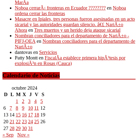
MarÃ­a
Noboa cerrarÃ¡ fronteras en Ecuador ????????
en
Noboa
ordena cerrar las fronteras
Masacre en Ipiales, tres personas fueron asesinadas en un acto
sicarial y las autoridades guardan silencio. â€£ NariÃ±o
Ahora
en
Tres muertos y un herido deja ataque sicarial
Nombran conciliadores para el departamento de NariÃ±o -
PIFJ-OEA
en
Nombran conciliadores para el departamento de
NariÃ±o
dantovas
en
Servicios
Patty Montt
en
FiscalÃ­a establece primera hipÃ³tesis por
explosiÃ³n en Rosas (Cauca)
Calendario de Noticias
octubre 2024
D
L
M
X
J
V
S
1
2
3
4
5
6
7
8
9
10
11
12
13
14
15
16
17
18
19
20
21
22
23
24
25
26
27
28
29
30
31
« Sep
Nov »