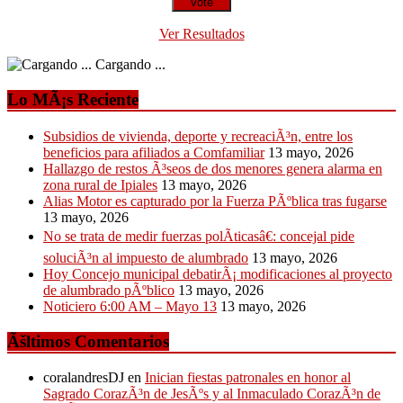
Ver Resultados
Cargando ...
Lo MÃ¡s Reciente
Subsidios de vivienda, deporte y recreaciÃ³n, entre los
beneficios para afiliados a Comfamiliar
13 mayo, 2026
Hallazgo de restos Ã³seos de dos menores genera alarma en
zona rural de Ipiales
13 mayo, 2026
Alias Motor es capturado por la Fuerza PÃºblica tras fugarse
13 mayo, 2026
No se trata de medir fuerzas polÃ­ticasâ€: concejal pide
soluciÃ³n al impuesto de alumbrado
13 mayo, 2026
Hoy Concejo municipal debatirÃ¡ modificaciones al proyecto
de alumbrado pÃºblico
13 mayo, 2026
Noticiero 6:00 AM – Mayo 13
13 mayo, 2026
Ãšltimos Comentarios
coralandresDJ
en
Inician fiestas patronales en honor al
Sagrado CorazÃ³n de JesÃºs y al Inmaculado CorazÃ³n de