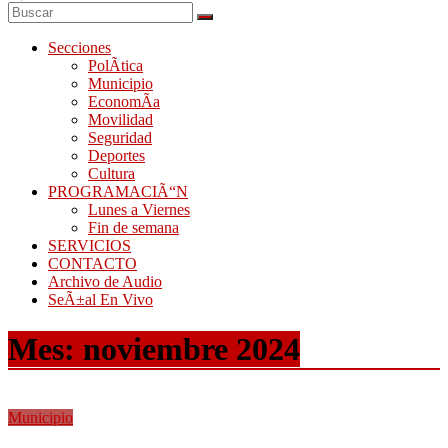
Secciones
PolÃ­tica
Municipio
EconomÃ­a
Movilidad
Seguridad
Deportes
Cultura
PROGRAMACIÃ“N
Lunes a Viernes
Fin de semana
SERVICIOS
CONTACTO
Archivo de Audio
SeÃ±al En Vivo
Mes:
noviembre 2024
Municipio