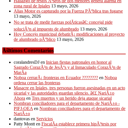
Hallazgo de restos Ã³seos de dos menores genera alarma en
zona rural de Ipiales
13 mayo, 2026
Alias Motor es capturado por la Fuerza PÃºblica tras fugarse
13 mayo, 2026
No se trata de medir fuerzas polÃ­ticasâ€: concejal pide
soluciÃ³n al impuesto de alumbrado
13 mayo, 2026
Hoy Concejo municipal debatirÃ¡ modificaciones al proyecto
de alumbrado pÃºblico
13 mayo, 2026
Ãšltimos Comentarios
coralandresDJ
en
Inician fiestas patronales en honor al
Sagrado CorazÃ³n de JesÃºs y al Inmaculado CorazÃ³n de
MarÃ­a
Noboa cerrarÃ¡ fronteras en Ecuador ????????
en
Noboa
ordena cerrar las fronteras
Masacre en Ipiales, tres personas fueron asesinadas en un acto
sicarial y las autoridades guardan silencio. â€£ NariÃ±o
Ahora
en
Tres muertos y un herido deja ataque sicarial
Nombran conciliadores para el departamento de NariÃ±o -
PIFJ-OEA
en
Nombran conciliadores para el departamento de
NariÃ±o
dantovas
en
Servicios
Patty Montt
en
FiscalÃ­a establece primera hipÃ³tesis por