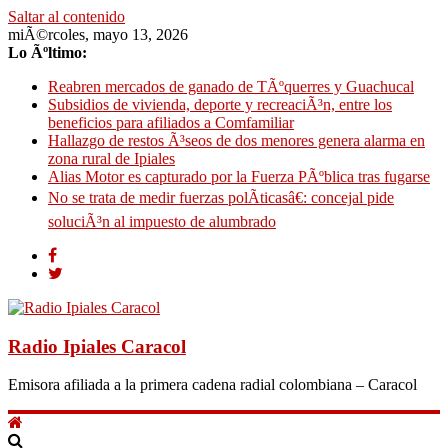
Saltar al contenido
miÃ©rcoles, mayo 13, 2026
Lo Ãºltimo:
Reabren mercados de ganado de TÃºquerres y Guachucal
Subsidios de vivienda, deporte y recreaciÃ³n, entre los
beneficios para afiliados a Comfamiliar
Hallazgo de restos Ã³seos de dos menores genera alarma en
zona rural de Ipiales
Alias Motor es capturado por la Fuerza PÃºblica tras fugarse
No se trata de medir fuerzas polÃ­ticasâ€: concejal pide
soluciÃ³n al impuesto de alumbrado
Radio Ipiales Caracol
Emisora afiliada a la primera cadena radial colombiana – Caracol