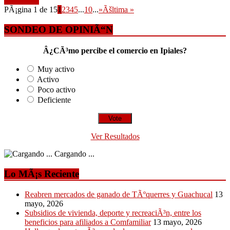
Leer mÃ¡s
PÃ¡gina 1 de 15
1
2
3
4
5
...
10
...
»
Ãšltima »
SONDEO DE OPINIÃ“N
Â¿CÃ³mo percibe el comercio en Ipiales?
Muy activo
Activo
Poco activo
Deficiente
Ver Resultados
Cargando ...
Lo MÃ¡s Reciente
Reabren mercados de ganado de TÃºquerres y Guachucal
13
mayo, 2026
Subsidios de vivienda, deporte y recreaciÃ³n, entre los
beneficios para afiliados a Comfamiliar
13 mayo, 2026