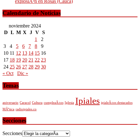
explosiÃ³n en Rosas (Cauca)
Calendario de Noticias
noviembre 2024
D
L
M
X
J
V
S
1
2
3
4
5
6
7
8
9
10
11
12
13
14
15
16
17
18
19
20
21
22
23
24
25
26
27
28
29
30
« Oct
Dic »
Temas
Ipiales
aniversario
Caracol
Cultura
cumpleaÃ±os
Iglesia
ipialeÃ±os destacados
MÃºsica
radioipiales.co
Secciones
Secciones