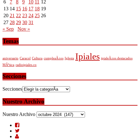
6
7
8
9
10
11
12
13
14
15
16
17
18
19
20
21
22
23
24
25
26
27
28
29
30
31
« Sep
Nov »
Temas
Ipiales
aniversario
Caracol
Cultura
cumpleaÃ±os
Iglesia
ipialeÃ±os destacados
MÃºsica
radioipiales.co
Secciones
Secciones
Nuestro Archivo
Nuestro Archivo