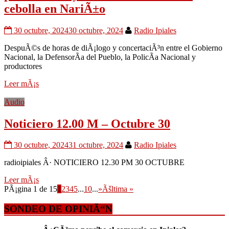
cebolla en NariÃ±o
30 octubre, 2024
30 octubre, 2024
Radio Ipiales
DespuÃ©s de horas de diÃ¡logo y concertaciÃ³n entre el Gobierno
Nacional, la DefensorÃ­a del Pueblo, la PolicÃ­a Nacional y
productores
Leer mÃ¡s
Audio
Noticiero 12.00 M – Octubre 30
30 octubre, 2024
31 octubre, 2024
Radio Ipiales
radioipiales Â· NOTICIERO 12.30 PM 30 OCTUBRE
Leer mÃ¡s
PÃ¡gina 1 de 15
1
2
3
4
5
...
10
...
»
Ãšltima »
SONDEO DE OPINIÃ“N