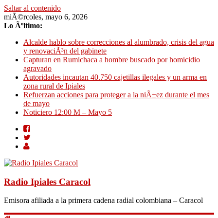
Saltar al contenido
miÃ©rcoles, mayo 6, 2026
Lo Ãºltimo:
Alcalde hablo sobre correcciones al alumbrado, crisis del agua
y renovaciÃ³n del gabinete
Capturan en Rumichaca a hombre buscado por homicidio
agravado
Autoridades incautan 40.750 cajetillas ilegales y un arma en
zona rural de Ipiales
Refuerzan acciones para proteger a la niÃ±ez durante el mes
de mayo
Noticiero 12:00 M – Mayo 5
Radio Ipiales Caracol
Emisora afiliada a la primera cadena radial colombiana – Caracol