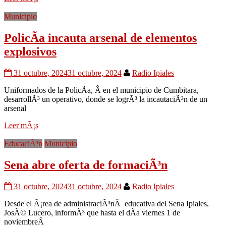
Municipio
PolicÃ­a incauta arsenal de elementos
explosivos
31 octubre, 2024
31 octubre, 2024
Radio Ipiales
Uniformados de la PolicÃ­a, Â en el municipio de Cumbitara,
desarrollÃ³ un operativo, donde se logrÃ³ la incautaciÃ³n de un
arsenal
Leer mÃ¡s
EducaciÃ³n
Municipio
Sena abre oferta de formaciÃ³n
31 octubre, 2024
31 octubre, 2024
Radio Ipiales
Desde el Ã¡rea de administraciÃ³nÂ educativa del Sena Ipiales,
JosÃ© Lucero, informÃ³ que hasta el dÃ­a viernes 1 de
noviembreÂ