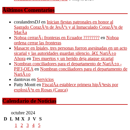
Ãšltimos Comentarios
coralandresDJ
en
Inician fiestas patronales en honor al
Sagrado CorazÃ³n de JesÃºs y al Inmaculado CorazÃ³n de
MarÃ­a
Noboa cerrarÃ¡ fronteras en Ecuador ????????
en
Noboa
ordena cerrar las fronteras
Masacre en Ipiales, tres personas fueron asesinadas en un acto
sicarial y las autoridades guardan silencio. â€£ NariÃ±o
Ahora
en
Tres muertos y un herido deja ataque sicarial
Nombran conciliadores para el departamento de NariÃ±o -
PIFJ-OEA
en
Nombran conciliadores para el departamento de
NariÃ±o
dantovas
en
Servicios
Patty Montt
en
FiscalÃ­a establece primera hipÃ³tesis por
explosiÃ³n en Rosas (Cauca)
Calendario de Noticias
octubre 2024
D
L
M
X
J
V
S
1
2
3
4
5