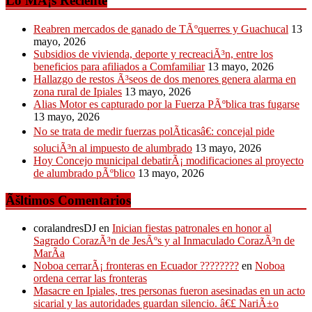
Lo MÃ¡s Reciente
Reabren mercados de ganado de TÃºquerres y Guachucal
13
mayo, 2026
Subsidios de vivienda, deporte y recreaciÃ³n, entre los
beneficios para afiliados a Comfamiliar
13 mayo, 2026
Hallazgo de restos Ã³seos de dos menores genera alarma en
zona rural de Ipiales
13 mayo, 2026
Alias Motor es capturado por la Fuerza PÃºblica tras fugarse
13 mayo, 2026
No se trata de medir fuerzas polÃ­ticasâ€: concejal pide
soluciÃ³n al impuesto de alumbrado
13 mayo, 2026
Hoy Concejo municipal debatirÃ¡ modificaciones al proyecto
de alumbrado pÃºblico
13 mayo, 2026
Ãšltimos Comentarios
coralandresDJ
en
Inician fiestas patronales en honor al
Sagrado CorazÃ³n de JesÃºs y al Inmaculado CorazÃ³n de
MarÃ­a
Noboa cerrarÃ¡ fronteras en Ecuador ????????
en
Noboa
ordena cerrar las fronteras
Masacre en Ipiales, tres personas fueron asesinadas en un acto
sicarial y las autoridades guardan silencio. â€£ NariÃ±o