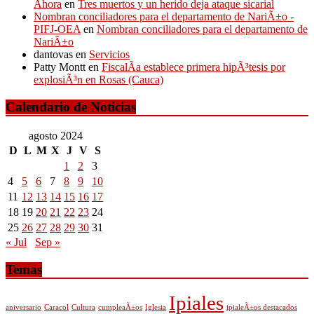
Ahora
en
Tres muertos y un herido deja ataque sicarial
Nombran conciliadores para el departamento de NariÃ±o -
PIFJ-OEA
en
Nombran conciliadores para el departamento de
NariÃ±o
dantovas
en
Servicios
Patty Montt
en
FiscalÃ­a establece primera hipÃ³tesis por
explosiÃ³n en Rosas (Cauca)
Calendario de Noticias
agosto 2024
D
L
M
X
J
V
S
1
2
3
4
5
6
7
8
9
10
11
12
13
14
15
16
17
18
19
20
21
22
23
24
25
26
27
28
29
30
31
« Jul
Sep »
Temas
Ipiales
aniversario
Caracol
Cultura
cumpleaÃ±os
Iglesia
ipialeÃ±os destacados