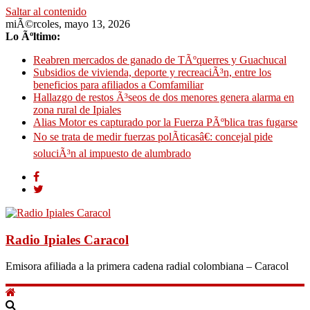
Saltar al contenido
miÃ©rcoles, mayo 13, 2026
Lo Ãºltimo:
Reabren mercados de ganado de TÃºquerres y Guachucal
Subsidios de vivienda, deporte y recreaciÃ³n, entre los
beneficios para afiliados a Comfamiliar
Hallazgo de restos Ã³seos de dos menores genera alarma en
zona rural de Ipiales
Alias Motor es capturado por la Fuerza PÃºblica tras fugarse
No se trata de medir fuerzas polÃ­ticasâ€: concejal pide
soluciÃ³n al impuesto de alumbrado
Radio Ipiales Caracol
Emisora afiliada a la primera cadena radial colombiana – Caracol