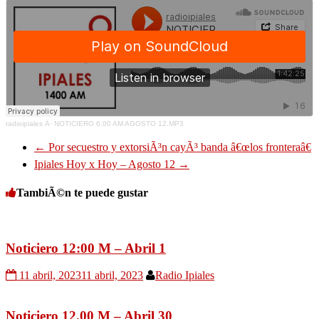
radioipiales
Â·
NOTICIERO 6.00 AM AGOSTO 12.MP3
←
Por secuestro y extorsiÃ³n cayÃ³ banda â€œlos fronteraâ€
Ipiales Hoy x Hoy – Agosto 12
→
TambiÃ©n te puede gustar
Noticiero 12:00 M – Abril 1
11 abril, 2023
11 abril, 2023
Radio Ipiales
Noticiero 12.00 M – Abril 30