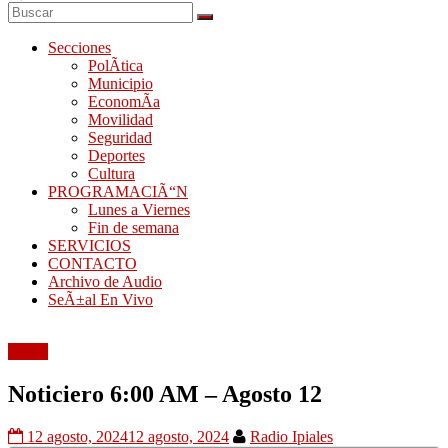
Secciones
PolÃ­tica
Municipio
EconomÃ­a
Movilidad
Seguridad
Deportes
Cultura
PROGRAMACIÃ“N
Lunes a Viernes
Fin de semana
SERVICIOS
CONTACTO
Archivo de Audio
SeÃ±al En Vivo
Audio
Noticiero 6:00 AM – Agosto 12
12 agosto, 2024
12 agosto, 2024
Radio Ipiales